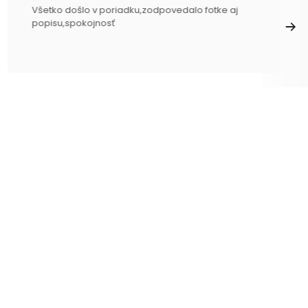
Všetko došlo v poriadku,zodpovedalo fotke aj
popisu,spokojnosť