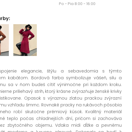
Po - Pia 8:00 - 16:00
arby:
spojenie elegancie, štýlu a sebavedomia s týmto
 kabátom. Bordová farba symbolizuje vášeň, silu a
mu sa v ňom budeš cítiť výnimočne pri každom kroku.
erne priliehavý strih, ktorý krásne zvýrazňuje ženské krivky
istikovane. Opasok s výraznou zlatou prackou zvýrazní
mu vzhľadu šmrnc. Rovnaké pracky na rukávoch pôsobia
z neho robí skutočne prémiový kúsok. Kvalitný materiál
né teplo počas chladnejších dní, pričom si zachováva
bez zbytočného objemu. Vďaka midi dĺžke a pevnému
bát moderne a luxusne zároveň. Dokonale sa hodí k