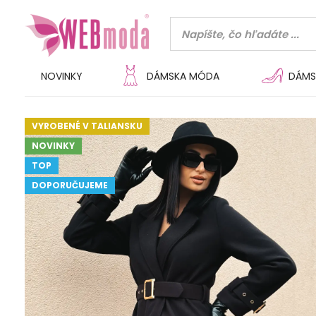
NOVINKY
DÁMSKA MÓDA
DÁMS
VYROBENÉ V TALIANSKU
NOVINKY
TOP
DOPORUČUJEME