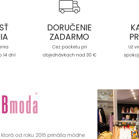
SŤ
DORUČENIE
K
IA
ZADARMO
P
enia
Cez packetu pri
Už v
 14 dní
objednávkach nad 30 €
spokoj
, ktorá od roku 2015 prináša módne