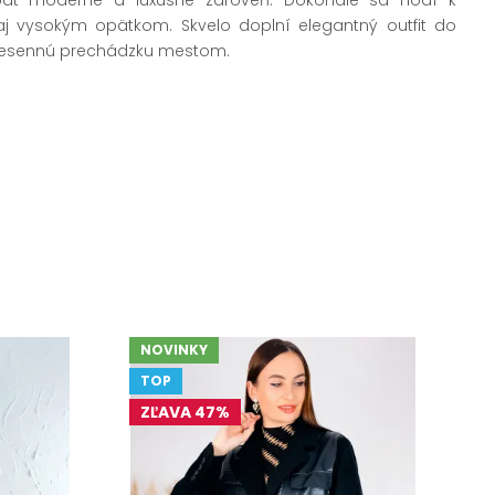
j vysokým opätkom. Skvelo doplní elegantný outfit do
 jesennú prechádzku mestom.
NOVINKY
TOP
ZĽAVA 47%