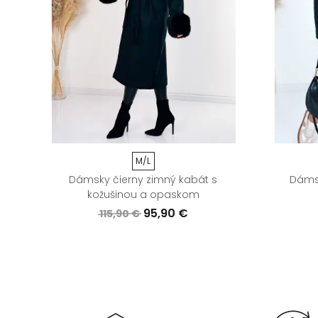
M/L
 a
Dámsky čierny zimný kabát s
Dámsk
kožušinou a opaskom
95,90 €
115,90 €