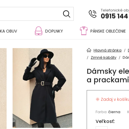
Telefonické o
0915 144
KA OBUV
DOPLNKY
PÁNSKE OBLEČENIE
Hlavná stránka
Zimné kabáty
Dám
Dámsky ele
a prackami
🌞 Zadaj v košík
Farba:
čierna
Veľkosť: