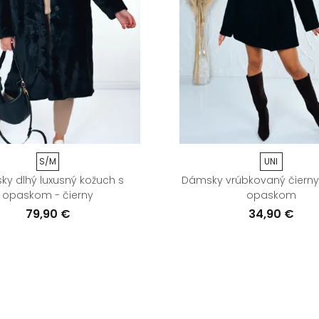
S/M
UNI
y dlhý luxusný kožuch s
Dámsky vrúbkovaný čierny
opaskom - čierny
opaskom
79,90 €
34,90 €