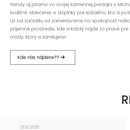
trendy aj priamo vo svojej kamennej predajni v Mich
kvalitné oblečenie a doplnky pre každého, kto si po
Už od začiatku sa zameriavame na spokojnosť našic
príjemné prostredie, kde si každý nájde to pravé pre
módy, ktorý si zamilujete!
Kde nás nájdete??
R
01.10.2025