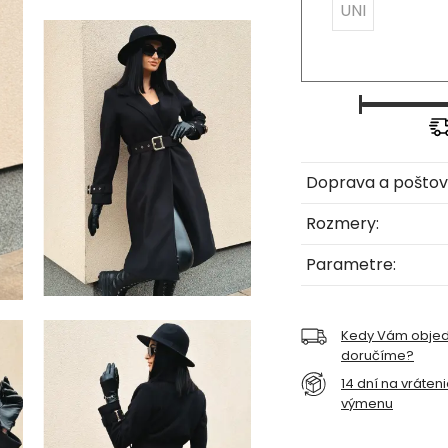
UNI
Doprava a poštov
Rozmery:
Parametre:
Kedy Vám obje
doručíme?
14 dní na vráten
výmenu