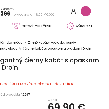
bjednávky
 366
(pracovné dni 8:00 -16:00)
DETSKÉ OBLEČENIE
VÝPREDAJ
Dámska móda
Zimné kabáty, vetrovky, bundy
sky elegantný čierny kabát s opaskom a prackami Droin
gantný čierny kabát s opaskom
 Droin
u kód:
10LETO
a získaj okamžite zľavu
-10%.
Kód produktu:
12267
Cena:
69,90 €