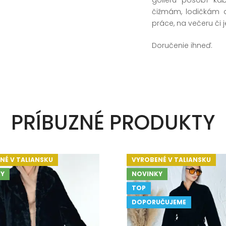
čižmám, lodičkám a
práce, na večeru či
Doručenie ihneď.
PRÍBUZNÉ PRODUKTY
NÉ V TALIANSKU
VYROBENÉ V TALIANSKU
Y
NOVINKY
TOP
DOPORUČUJEME