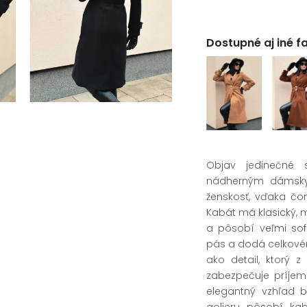
Dostupné aj iné f
Objav jedinečné 
nádherným dámskym
ženskosť, vďaka čo
Kabát má klasický, mi
a pôsobí veľmi sof
pás a dodá celkové
ako detail, ktorý 
zabezpečuje príjem
elegantný vzhľad 
golieru pôsobí ka