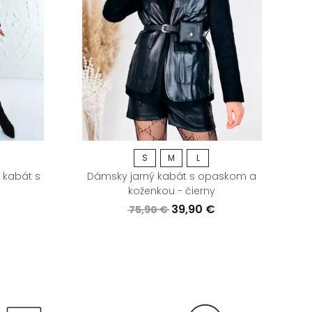
S
M
L
 kabát s
Dámsky jarný kabát s opaskom a
koženkou - čierny
39,90 €
75,90 €