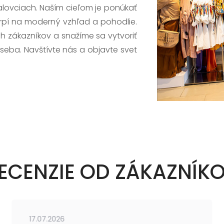
alovciach. Naším cieľom je ponúkať
trpí na moderný vzhľad a pohodlie.
h zákazníkov a snažíme sa vytvoriť
 seba. Navštívte nás a objavte svet
ECENZIE OD ZÁKAZNÍK
17.07.2026