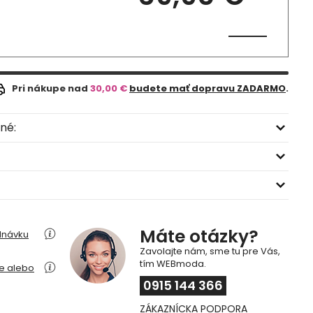
Pri nákupe nad
30,00 €
budete mať dopravu ZADARMO
.
né:
Máte otázky?
dnávku
Zavolajte nám, sme tu pre Vás,
tím WEBmoda.
ie alebo
0915 144 366
ZÁKAZNÍCKA PODPORA