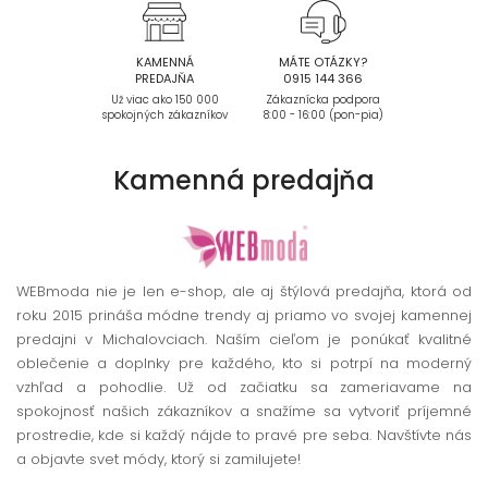
KAMENNÁ
MÁTE OTÁZKY?
PREDAJŇA
0915 144 366
Už viac ako 150 000
Zákaznícka podpora
spokojných zákazníkov
8:00 - 16:00 (pon-pia)
Kamenná
predajňa
WEBmoda nie je len e-shop, ale aj štýlová predajňa, ktorá od
roku 2015 prináša módne trendy aj priamo vo svojej kamennej
predajni v Michalovciach. Naším cieľom je ponúkať kvalitné
oblečenie a doplnky pre každého, kto si potrpí na moderný
vzhľad a pohodlie. Už od začiatku sa zameriavame na
spokojnosť našich zákazníkov a snažíme sa vytvoriť príjemné
prostredie, kde si každý nájde to pravé pre seba. Navštívte nás
a objavte svet módy, ktorý si zamilujete!