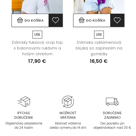
DO KOŠÍKA
DO KOŠÍKA
UNI
UNI
Dámsky fuksiový crop top
Dámska cyklamenová
s balonovými rukávmi a
blúzka so zapínaním na
holým chrbtom
gombíky
17,90 €
16,50 €
RÝCHLE
MOŽNOSŤ
DORUČENIE
DORUČENIE
VRÁTENIA
ZADARMO
Objednávky odosielame
Možnosť vrátenia
Cez packetu pri
do 24 hodín
alebo výmeny do 14 dní
objednávkach nad 30 €