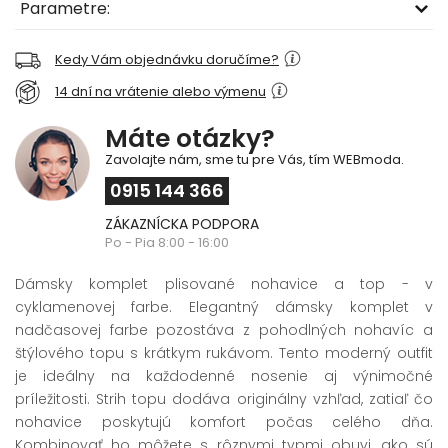
Parametre:
Kedy Vám objednávku doručíme?
14 dní na vrátenie alebo výmenu
Máte otázky?
Zavolajte nám, sme tu pre Vás, tím WEBmoda.
0915 144 366
ZÁKAZNÍCKA PODPORA
Po - Pia 8:00 - 16:00
Dámsky komplet plisované nohavice a top - v
cyklamenovej farbe. Elegantný dámsky komplet v
nadčasovej farbe pozostáva z pohodlných nohavíc a
štýlového topu s krátkym rukávom. Tento moderný outfit
je ideálny na každodenné nosenie aj výnimočné
príležitosti. Strih topu dodáva originálny vzhľad, zatiaľ čo
nohavice poskytujú komfort počas celého dňa.
Kombinovať ho môžete s rôznymi typmi obuvi, ako sú