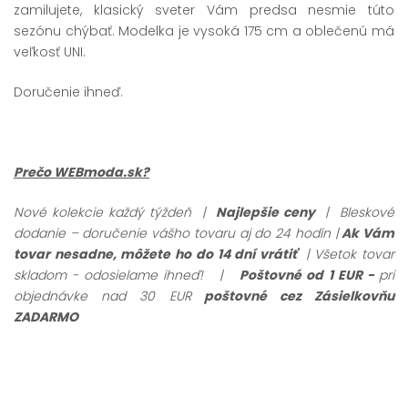
zamilujete, klasický sveter Vám predsa nesmie túto
sezónu chýbať. Modelka je vysoká 175 cm a oblečenú má
veľkosť UNI.
Doručenie ihneď.
Prečo WEBmoda.sk?
Nové kolekcie každý týždeň |
Najlepšie ceny
| Bleskové
dodanie – doručenie vášho tovaru aj do 24 hodín |
Ak Vám
tovar nesadne, môžete ho do 14 dní vrátiť
| Všetok tovar
skladom - odosielame ihneď!
|
Poštovné od 1 EUR -
pri
objednávke nad 30 EUR
poštovné cez Zásielkovňu
ZADARMO