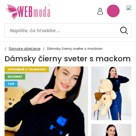
Dámske oblečenie
Dámsky čierny sveter s mackom
Dámsky čierny sveter s mackom
VYROBENÉ V TALIANSKU
NOVINKY
TOP