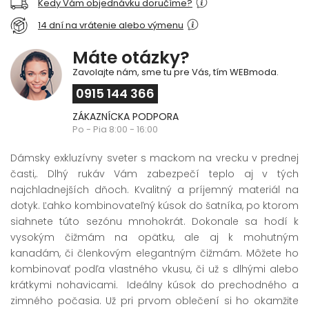
Kedy Vám objednávku doručíme?
14 dní na vrátenie alebo výmenu
Máte otázky?
Zavolajte nám, sme tu pre Vás, tím WEBmoda.
0915 144 366
ZÁKAZNÍCKA PODPORA
Po - Pia 8:00 - 16:00
Dámsky exkluzívny sveter s mackom na vrecku v prednej
časti,. Dlhý rukáv Vám zabezpečí teplo aj v tých
najchladnejších dňoch. Kvalitný a príjemný materiál na
dotyk. Ľahko kombinovateľný kúsok do šatníka, po ktorom
siahnete túto sezónu mnohokrát. Dokonale sa hodí k
vysokým čižmám na opätku, ale aj k mohutným
kanadám, či členkovým elegantným čižmám. Môžete ho
kombinovať podľa vlastného vkusu, či už s dlhými alebo
krátkymi nohavicami. Ideálny kúsok do prechodného a
zimného počasia. Už pri prvom oblečení si ho okamžite