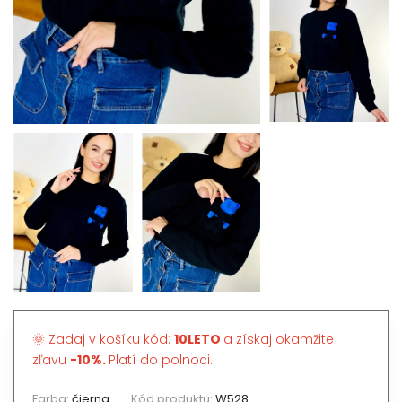
🌞 Zadaj v košíku kód:
10LETO
a získaj okamžite
zľavu
-10%.
Platí do polnoci.
Farba:
čierna
Kód produktu:
W528