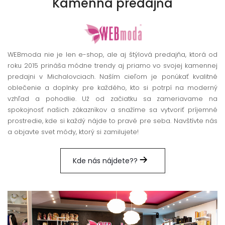
Kamenná
predajňa
WEBmoda nie je len e-shop, ale aj štýlová predajňa, ktorá od
roku 2015 prináša módne trendy aj priamo vo svojej kamennej
predajni v Michalovciach. Naším cieľom je ponúkať kvalitné
oblečenie a doplnky pre každého, kto si potrpí na moderný
vzhľad a pohodlie. Už od začiatku sa zameriavame na
spokojnosť našich zákazníkov a snažíme sa vytvoriť príjemné
prostredie, kde si každý nájde to pravé pre seba. Navštívte nás
a objavte svet módy, ktorý si zamilujete!
Kde nás nájdete??