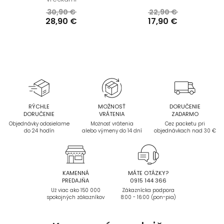
30,90 €
22,90 €
28,90 €
17,90 €
RÝCHLE
MOŽNOSŤ
DORUČENIE
DORUČENIE
VRÁTENIA
ZADARMO
Objednávky odosielame
Možnosť vrátenia
Cez packetu pri
do 24 hodín
alebo výmeny do 14 dní
objednávkach nad 30 €
KAMENNÁ
MÁTE OTÁZKY?
PREDAJŇA
0915 144 366
Už viac ako 150 000
Zákaznícka podpora
spokojných zákazníkov
8:00 - 16:00 (pon-pia)