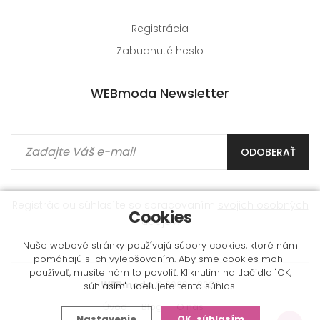
Registrácia
Zabudnuté heslo
WEBmoda Newsletter
ODOBERAŤ
Registráciou súhlasíte so spracovaním
svojich osobných
Cookies
údajov
.
Naše webové stránky používajú súbory cookies, ktoré nám
pomáhajú s ich vylepšovaním. Aby sme cookies mohli
používať, musíte nám to povoliť. Kliknutím na tlačidlo "OK,
WEBmoda
© 2009 - 2026
súhlasím" udeľujete tento súhlas.
Úvod
Blog
O nás
Nastavenie
OK, súhlasím