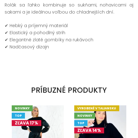
Rolák sa ľahko kombinuje so sukňami, nohavicami aj
sakami a je ideálnou voľbou do chladnejších dní.
✔ Hebký a príjemný materiál
✔ Elastický a pohodlný strih
✔ Elegantné zlaté gombíky na rukávoch
✔ Nadčasový dizajn
PRÍBUZNÉ PRODUKTY
NOVINKY
VYROBENÉ V TALIANSKU
TOP
NOVINKY
ZĽAVA 17%
TOP
ZĽAVA 14%