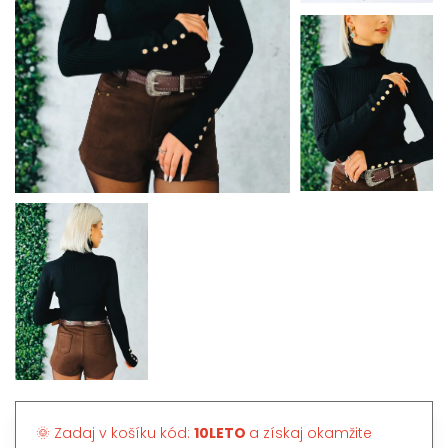
🌞 Zadaj v košíku kód:
10LETO
a získaj okamžite