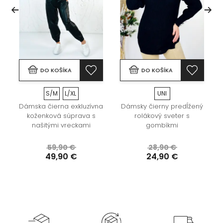
DO KOŠÍKA
DO KOŠÍKA
S/M
L/XL
UNI
Dámska čierna exkluzívna
Dámsky čierny predĺžený
koženková súprava s
rolákový sveter s
našitými vreckami
gombíkmi
59,90 €
28,90 €
49,90 €
24,90 €