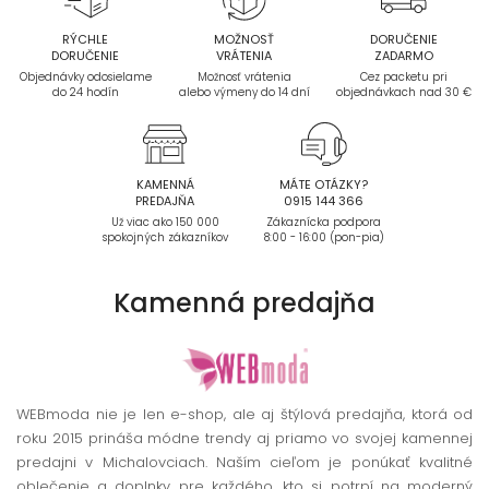
RÝCHLE
MOŽNOSŤ
DORUČENIE
DORUČENIE
VRÁTENIA
ZADARMO
Objednávky odosielame
Možnosť vrátenia
Cez packetu pri
do 24 hodín
alebo výmeny do 14 dní
objednávkach nad 30 €
KAMENNÁ
MÁTE OTÁZKY?
PREDAJŇA
0915 144 366
Už viac ako 150 000
Zákaznícka podpora
spokojných zákazníkov
8:00 - 16:00 (pon-pia)
Kamenná
predajňa
WEBmoda nie je len e-shop, ale aj štýlová predajňa, ktorá od
roku 2015 prináša módne trendy aj priamo vo svojej kamennej
predajni v Michalovciach. Naším cieľom je ponúkať kvalitné
oblečenie a doplnky pre každého, kto si potrpí na moderný