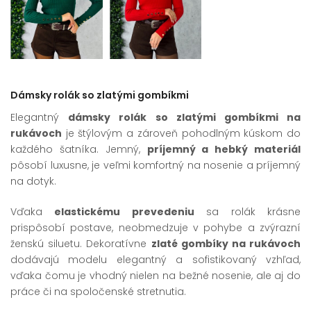
Dámsky rolák so zlatými gombíkmi
Elegantný
dámsky rolák so zlatými gombíkmi na
rukávoch
je štýlovým a zároveň pohodlným kúskom do
každého šatníka. Jemný,
príjemný a hebký materiál
pôsobí luxusne, je veľmi komfortný na nosenie a príjemný
na dotyk.
Vďaka
elastickému prevedeniu
sa rolák krásne
prispôsobí postave, neobmedzuje v pohybe a zvýrazní
ženskú siluetu. Dekoratívne
zlaté gombíky na rukávoch
dodávajú modelu elegantný a sofistikovaný vzhľad,
vďaka čomu je vhodný nielen na bežné nosenie, ale aj do
práce či na spoločenské stretnutia.