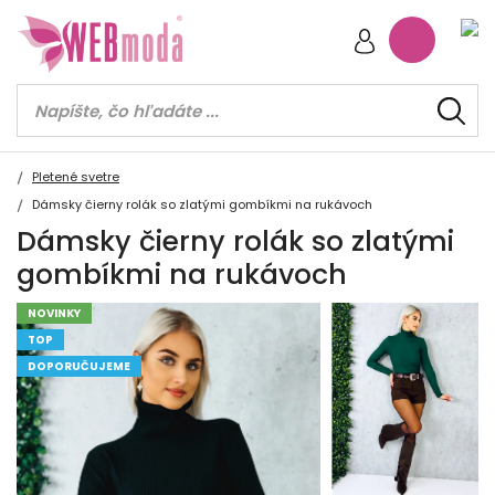
Pletené svetre
Dámsky čierny rolák so zlatými gombíkmi na rukávoch
Dámsky čierny rolák so zlatými
gombíkmi na rukávoch
NOVINKY
TOP
DOPORUČUJEME