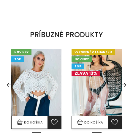
PRÍBUZNÉ PRODUKTY
NOVINKY
VYROBENÉ V TALIANSKU
TOP
NOVINKY
TOP
ZĽAVA 13%
DO KOŠÍKA
DO KOŠÍKA