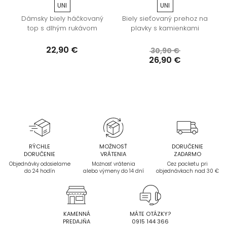
UNI
UNI
Dámsky biely háčkovaný
Biely sieťovaný prehoz na
top s dlhým rukávom
plavky s kamienkami
22,90 €
30,90 €
26,90 €
RÝCHLE
MOŽNOSŤ
DORUČENIE
DORUČENIE
VRÁTENIA
ZADARMO
Objednávky odosielame
Možnosť vrátenia
Cez packetu pri
do 24 hodín
alebo výmeny do 14 dní
objednávkach nad 30 €
KAMENNÁ
MÁTE OTÁZKY?
PREDAJŇA
0915 144 366