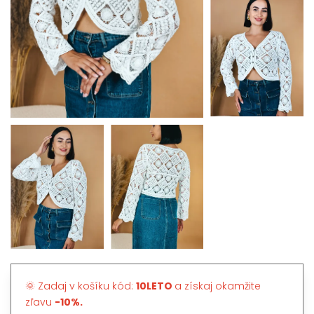
🌞 Zadaj v košíku kód:
10LETO
a získaj okamžite
zľavu
-10%.