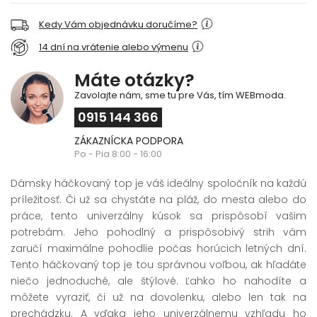
Kedy Vám objednávku doručíme?
14 dní na vrátenie alebo výmenu
Máte otázky?
Zavolajte nám, sme tu pre Vás, tím WEBmoda.
0915 144 366
ZÁKAZNÍCKA PODPORA
Po - Pia 8:00 - 16:00
Dámsky háčkovaný top je váš ideálny spoločník na každú
príležitosť. Či už sa chystáte na pláž, do mesta alebo do
práce, tento univerzálny kúsok sa prispôsobí vašim
potrebám. Jeho pohodlný a prispôsobivý strih vám
zaručí maximálne pohodlie počas horúcich letných dní.
Tento háčkovaný top je tou správnou voľbou, ak hľadáte
niečo jednoduché, ale štýlové. Ľahko ho nahodíte a
môžete vyraziť, či už na dovolenku, alebo len tak na
prechádzku. A vďaka jeho univerzálnemu vzhľadu ho