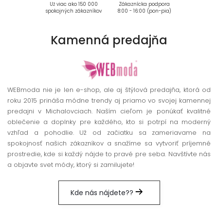
Už viac ako 150 000
Zákaznícka podpora
spokojných zákazníkov
8:00 - 16:00 (pon-pia)
Kamenná
predajňa
WEBmoda nie je len e-shop, ale aj štýlová predajňa, ktorá od
roku 2015 prináša módne trendy aj priamo vo svojej kamennej
predajni v Michalovciach. Naším cieľom je ponúkať kvalitné
oblečenie a doplnky pre každého, kto si potrpí na moderný
vzhľad a pohodlie. Už od začiatku sa zameriavame na
spokojnosť našich zákazníkov a snažíme sa vytvoriť príjemné
prostredie, kde si každý nájde to pravé pre seba. Navštívte nás
a objavte svet módy, ktorý si zamilujete!
Kde nás nájdete??