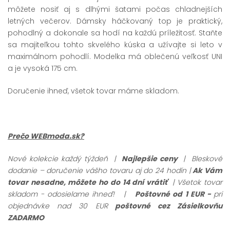
môžete nosiť aj s dlhými šatami počas chladnejších
letných večerov. Dámsky háčkovaný top je praktický,
pohodlný a dokonale sa hodí na každú príležitosť. Staňte
sa majiteľkou tohto skvelého kúska a užívajte si leto v
maximálnom pohodlí. Modelka má oblečenú veľkosť UNI
a je vysoká 175 cm.
Doručenie ihneď, všetok tovar máme skladom.
Prečo WEBmoda.sk?
Nové kolekcie každý týždeň |
Najlepšie ceny
| Bleskové
dodanie – doručenie vášho tovaru aj do 24 hodín |
Ak Vám
tovar nesadne, môžete ho do 14 dní vrátiť
| Všetok tovar
skladom - odosielame ihneď!
|
Poštovné od 1 EUR -
pri
objednávke nad 30 EUR
poštovné cez Zásielkovňu
ZADARMO