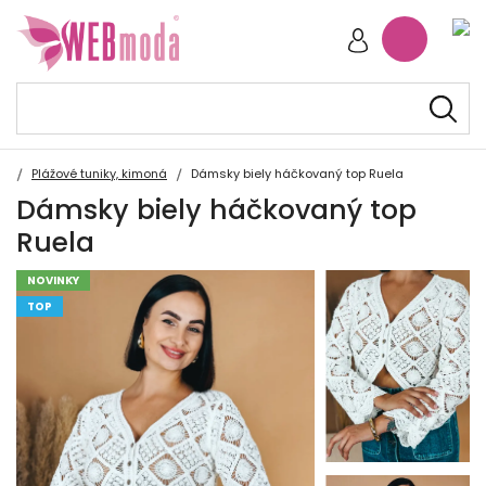
Plážové tuniky, kimoná
Dámsky biely háčkovaný top Ruela
Dámsky biely háčkovaný top
Ruela
NOVINKY
TOP