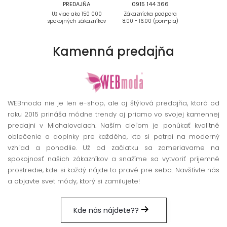
PREDAJŇA
0915 144 366
Už viac ako 150 000
Zákaznícka podpora
spokojných zákazníkov
8:00 - 16:00 (pon-pia)
Kamenná
predajňa
WEBmoda nie je len e-shop, ale aj štýlová predajňa, ktorá od
roku 2015 prináša módne trendy aj priamo vo svojej kamennej
predajni v Michalovciach. Naším cieľom je ponúkať kvalitné
oblečenie a doplnky pre každého, kto si potrpí na moderný
vzhľad a pohodlie. Už od začiatku sa zameriavame na
spokojnosť našich zákazníkov a snažíme sa vytvoriť príjemné
prostredie, kde si každý nájde to pravé pre seba. Navštívte nás
a objavte svet módy, ktorý si zamilujete!
Kde nás nájdete??