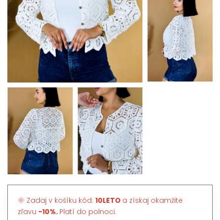
🌞 Zadaj v košíku kód:
10LETO
a získaj okamžite
zľavu
-10%.
Platí do polnoci.