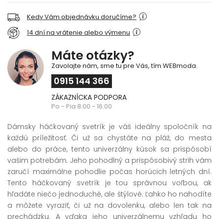
Kedy Vám objednávku doručíme?
14 dní na vrátenie alebo výmenu
Máte otázky?
Zavolajte nám, sme tu pre Vás, tím WEBmoda.
0915 144 366
ZÁKAZNÍCKA PODPORA
Po - Pia 8:00 - 16:00
Dámsky háčkovaný svetrík je váš ideálny spoločník na
každú príležitosť. Či už sa chystáte na pláž, do mesta
alebo do práce, tento univerzálny kúsok sa prispôsobí
vašim potrebám. Jeho pohodlný a prispôsobivý strih vám
zaručí maximálne pohodlie počas horúcich letných dní.
Tento háčkovaný svetrík je tou správnou voľbou, ak
hľadáte niečo jednoduché, ale štýlové. Ľahko ho nahodíte
a môžete vyraziť, či už na dovolenku, alebo len tak na
prechádzku. A vďaka jeho univerzálnemu vzhľadu ho