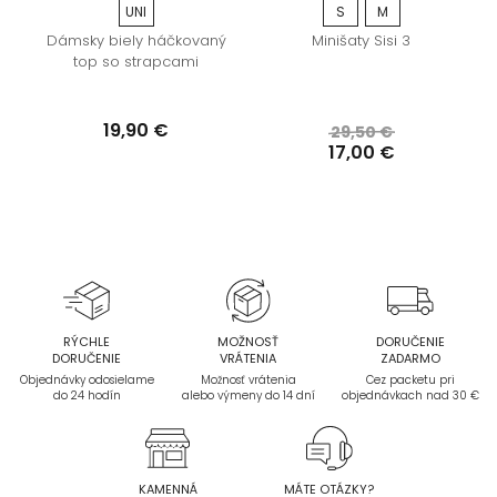
UNI
S
M
Dámsky biely háčkovaný
Minišaty Sisi 3
top so strapcami
19,90 €
29,50 €
17,00 €
RÝCHLE
MOŽNOSŤ
DORUČENIE
DORUČENIE
VRÁTENIA
ZADARMO
Objednávky odosielame
Možnosť vrátenia
Cez packetu pri
do 24 hodín
alebo výmeny do 14 dní
objednávkach nad 30 €
KAMENNÁ
MÁTE OTÁZKY?