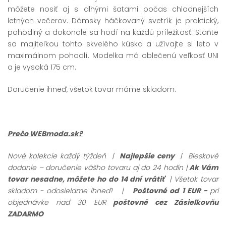
môžete nosiť aj s dlhými šatami počas chladnejších
letných večerov. Dámsky háčkovaný svetrík je praktický,
pohodlný a dokonale sa hodí na každú príležitosť. Staňte
sa majiteľkou tohto skvelého kúska a užívajte si leto v
maximálnom pohodlí. Modelka má oblečenú veľkosť UNI
a je vysoká 175 cm.
Doručenie ihneď, všetok tovar máme skladom.
Prečo WEBmoda.sk?
Nové kolekcie každý týždeň |
Najlepšie ceny
| Bleskové
dodanie – doručenie vášho tovaru aj do 24 hodín |
Ak Vám
tovar nesadne, môžete ho do 14 dní vrátiť
| Všetok tovar
skladom - odosielame ihneď!
|
Poštovné od 1 EUR -
pri
objednávke nad 30 EUR
poštovné cez Zásielkovňu
ZADARMO