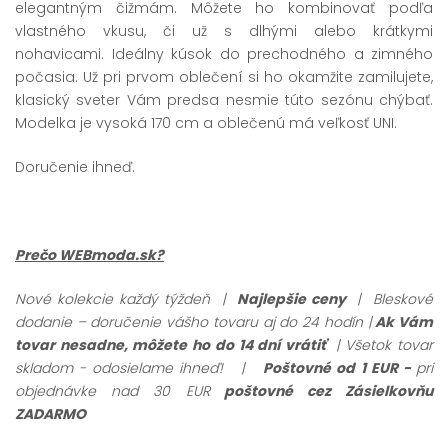
elegantným čižmám. Môžete ho kombinovať podľa
vlastného vkusu, či už s dlhými alebo krátkymi
nohavicami. Ideálny kúsok do prechodného a zimného
počasia. Už pri prvom oblečení si ho okamžite zamilujete,
klasický sveter Vám predsa nesmie túto sezónu chýbať.
Modelka je vysoká 170 cm a oblečenú má veľkosť UNI.
Doručenie ihneď.
Prečo WEBmoda.sk?
Nové kolekcie každý týždeň |
Najlepšie ceny
| Bleskové
dodanie – doručenie vášho tovaru aj do 24 hodín |
Ak Vám
tovar nesadne, môžete ho do 14 dní vrátiť
| Všetok tovar
skladom - odosielame ihneď!
|
Poštovné od 1 EUR -
pri
objednávke nad 30 EUR
poštovné cez Zásielkovňu
ZADARMO