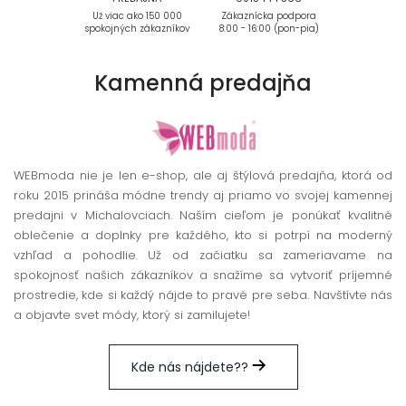
Už viac ako 150 000
Zákaznícka podpora
spokojných zákazníkov
8:00 - 16:00 (pon-pia)
Kamenná
predajňa
WEBmoda nie je len e-shop, ale aj štýlová predajňa, ktorá od
roku 2015 prináša módne trendy aj priamo vo svojej kamennej
predajni v Michalovciach. Naším cieľom je ponúkať kvalitné
oblečenie a doplnky pre každého, kto si potrpí na moderný
vzhľad a pohodlie. Už od začiatku sa zameriavame na
spokojnosť našich zákazníkov a snažíme sa vytvoriť príjemné
prostredie, kde si každý nájde to pravé pre seba. Navštívte nás
a objavte svet módy, ktorý si zamilujete!
Kde nás nájdete??