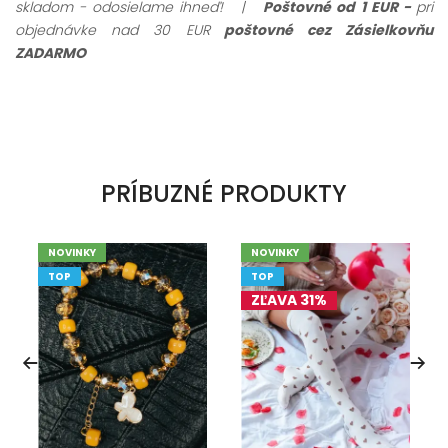
skladom - odosielame ihneď!
|
Poštovné od 1 EUR -
pri
objednávke nad 30 EUR
poštovné cez Zásielkovňu
ZADARMO
PRÍBUZNÉ PRODUKTY
NOVINKY
NOVINKY
TOP
TOP
ZĽAVA 31%