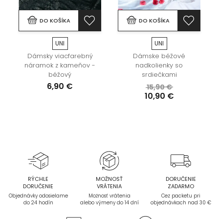
DO KOŠÍKA
DO KOŠÍKA
UNI
UNI
Dámsky viacfarebný
Dámske béžové
náramok z kameňov -
nadkolienky so
béžový
srdiečkami
6,90 €
15,90 €
10,90 €
RÝCHLE
MOŽNOSŤ
DORUČENIE
DORUČENIE
VRÁTENIA
ZADARMO
Objednávky odosielame
Možnosť vrátenia
Cez packetu pri
do 24 hodín
alebo výmeny do 14 dní
objednávkach nad 30 €