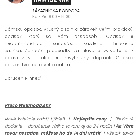
0915 144 366
ZÁKAZNÍCKA PODPORA
Po - Pia 8:00 - 16:00
Dámsky opasok. Vkusný dizajn a zároveň veľmi praktický.
opasok, ktorý sa Vám prispôsobí. Opasok je
neodnímateľnou súčasťou každého ženského
šatníka.
Zahoďte predsudky za hlavu a vytvorte si z
opaskov viac ako len nevyhnutný doplnok.
Opasok
dotvorí tvar celkového outfitu.
Doručenie ihneď.
Prečo WEBmoda.sk?
Nové kolekcie každý týždeň |
Najlepšie ceny
| Bleskové
dodanie – doručenie vášho tovaru aj do 24 hodín |
Ak Vám
tovar nesadne, môžete ho do 14 dní vrátiť
| Všetok tovar