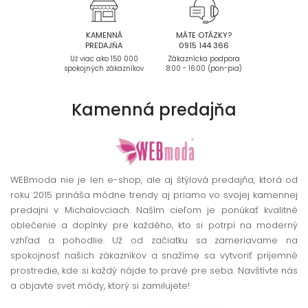
KAMENNÁ
MÁTE OTÁZKY?
PREDAJŇA
0915 144 366
Už viac ako 150 000
Zákaznícka podpora
spokojných zákazníkov
8:00 - 16:00 (pon-pia)
Kamenná
predajňa
WEBmoda nie je len e-shop, ale aj štýlová predajňa, ktorá od
roku 2015 prináša módne trendy aj priamo vo svojej kamennej
predajni v Michalovciach. Naším cieľom je ponúkať kvalitné
oblečenie a doplnky pre každého, kto si potrpí na moderný
vzhľad a pohodlie. Už od začiatku sa zameriavame na
spokojnosť našich zákazníkov a snažíme sa vytvoriť príjemné
prostredie, kde si každý nájde to pravé pre seba. Navštívte nás
a objavte svet módy, ktorý si zamilujete!