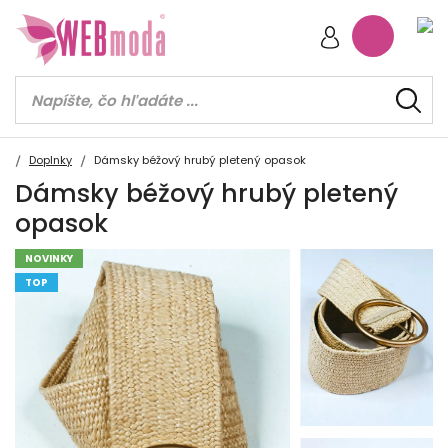
Doplnky
Dámsky béžový hrubý pletený opasok
Dámsky béžový hrubý pletený
opasok
NOVINKY
TOP