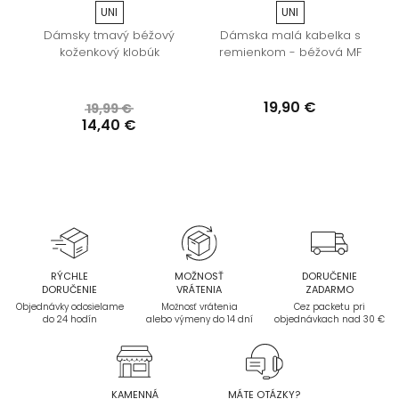
UNI
UNI
Dámsky tmavý béžový
Dámska malá kabelka s
koženkový klobúk
remienkom - béžová MF
19,90 €
19,99 €
14,40 €
RÝCHLE
MOŽNOSŤ
DORUČENIE
DORUČENIE
VRÁTENIA
ZADARMO
Objednávky odosielame
Možnosť vrátenia
Cez packetu pri
do 24 hodín
alebo výmeny do 14 dní
objednávkach nad 30 €
KAMENNÁ
MÁTE OTÁZKY?