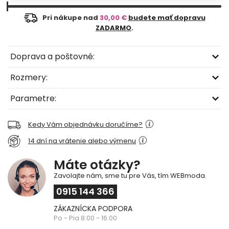
Pri nákupe nad
30,00 €
budete mať dopravu
ZADARMO
.
Doprava a poštovné:
Rozmery:
Parametre:
Kedy Vám objednávku doručíme?
14 dní na vrátenie alebo výmenu
Máte otázky?
Zavolajte nám, sme tu pre Vás, tím WEBmoda.
0915 144 366
ZÁKAZNÍCKA PODPORA
Po - Pia 8:00 - 16:00