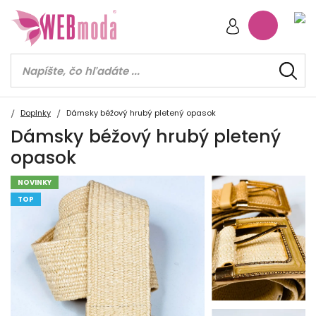
Doplnky
Dámsky béžový hrubý pletený opasok
Dámsky béžový hrubý pletený
opasok
NOVINKY
TOP