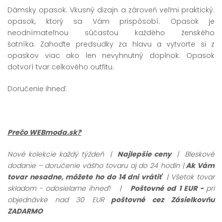
Dámsky opasok. Vkusný dizajn a zároveň veľmi praktický.
opasok, ktorý sa Vám prispôsobí. Opasok je
neodnímateľnou súčasťou každého ženského
šatníka.
Zahoďte predsudky za hlavu a vytvorte si z
opaskov viac ako len nevyhnutný doplnok.
Opasok
dotvorí tvar celkového outfitu.
Doručenie ihneď.
Prečo WEBmoda.sk?
Nové kolekcie každý týždeň |
Najlepšie ceny
| Bleskové
dodanie – doručenie vášho tovaru aj do 24 hodín |
Ak Vám
tovar nesadne, môžete ho do 14 dní vrátiť
| Všetok tovar
skladom - odosielame ihneď!
|
Poštovné od 1 EUR -
pri
objednávke nad 30 EUR
poštovné cez Zásielkovňu
ZADARMO