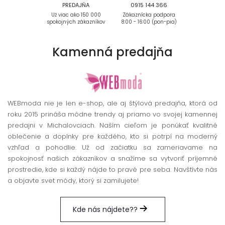
PREDAJŇA
0915 144 366
Už viac ako 150 000
Zákaznícka podpora
spokojných zákazníkov
8:00 - 16:00 (pon-pia)
Kamenná
predajňa
WEBmoda nie je len e-shop, ale aj štýlová predajňa, ktorá od
roku 2015 prináša módne trendy aj priamo vo svojej kamennej
predajni v Michalovciach. Naším cieľom je ponúkať kvalitné
oblečenie a doplnky pre každého, kto si potrpí na moderný
vzhľad a pohodlie. Už od začiatku sa zameriavame na
spokojnosť našich zákazníkov a snažíme sa vytvoriť príjemné
prostredie, kde si každý nájde to pravé pre seba. Navštívte nás
a objavte svet módy, ktorý si zamilujete!
Kde nás nájdete??