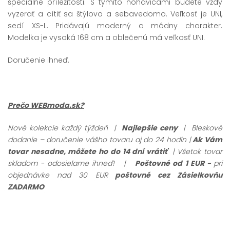
špeciálne príležitosti. S týmito nohavicami budete vždy
vyzerať a cítiť sa štýlovo a sebavedomo. Veľkosť je UNI,
sedí XS-L. Pridávajú moderný a módny charakter.
Modelka je vysoká 168 cm a oblečenú má veľkosť UNI.
Doručenie ihneď.
Prečo WEBmoda.sk?
Nové kolekcie každý týždeň |
Najlepšie ceny
| Bleskové
dodanie – doručenie vášho tovaru aj do 24 hodín |
Ak Vám
tovar nesadne, môžete ho do 14 dní vrátiť
| Všetok tovar
skladom - odosielame ihneď!
|
Poštovné od 1 EUR -
pri
objednávke nad 30 EUR
poštovné cez Zásielkovňu
ZADARMO