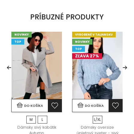
PRÍBUZNÉ PRODUKTY
NOVINKY
VYROBENÉ V TALIANSKU
TOP
NOVINKY
TOP
ZĽAVA 27%
DO KOŠÍKA
DO KOŠÍKA
M
L
L/XL
Dámsky sivý kabátik
Dámsky oversize
Autumn
úpletový sveter - sivý