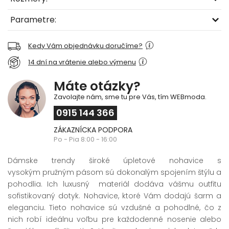
Parametre:
Kedy Vám objednávku doručíme?
14 dní na vrátenie alebo výmenu
Máte otázky?
Zavolajte nám, sme tu pre Vás, tím WEBmoda.
0915 144 366
ZÁKAZNÍCKA PODPORA
Po - Pia 8:00 - 16:00
Dámske trendy široké úpletové nohavice s
vysokým pružným pásom sú dokonalým spojením štýlu a
pohodlia. Ich luxusný materiál dodáva vášmu outfitu
sofistikovaný dotyk. Nohavice, ktoré Vám dodajú šarm a
eleganciu. Tieto nohavice sú vzdušné a pohodlné, čo z
nich robí ideálnu voľbu pre každodenné nosenie alebo