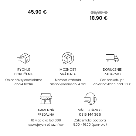
45,90 €
25,90 €
18,90 €
RÝCHLE
MOŽNOSŤ
DORUČENIE
DORUČENIE
VRÁTENIA
ZADARMO
Objednávky odosielame
Možnosť vrátenia
Cez packetu pri
do 24 hodín
alebo výmeny do 14 dní
objednávkach nad 30 €
KAMENNÁ
MÁTE OTÁZKY?
PREDAJŇA
0915 144 366
Už viac ako 150 000
Zákaznícka podpora
spokojných zákazníkov
8:00 - 16:00 (pon-pia)