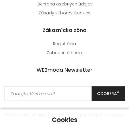
Ochrana osobných údajov
Zásady súborov Cookies
Zákaznícka zóna
Registrácia
Zabudnuté heslo
WEBmoda Newsletter
ODOBERAŤ
Registráciou súhlasíte so spracovaním
svojich osobných
Cookies
údajov
.