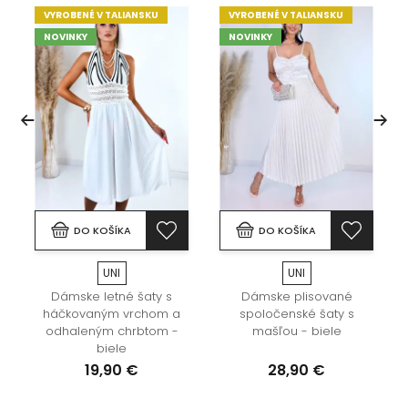
VYROBENÉ V TALIANSKU
VYROBENÉ V TALIANSKU
NOVINKY
NOVINKY
DO KOŠÍKA
DO KOŠÍKA
UNI
UNI
Dámske letné šaty s
Dámske plisované
háčkovaným vrchom a
spoločenské šaty s
odhaleným chrbtom -
mašľou - biele
biele
19,90 €
28,90 €