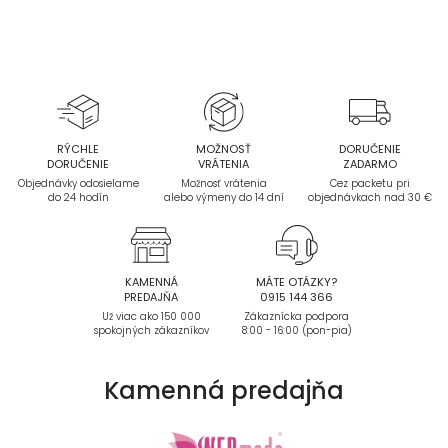
RÝCHLE
MOŽNOSŤ
DORUČENIE
DORUČENIE
VRÁTENIA
ZADARMO
Objednávky odosielame
Možnosť vrátenia
Cez packetu pri
do 24 hodín
alebo výmeny do 14 dní
objednávkach nad 30 €
KAMENNÁ
MÁTE OTÁZKY?
PREDAJŇA
0915 144 366
Už viac ako 150 000
Zákaznícka podpora
spokojných zákazníkov
8:00 - 16:00 (pon-pia)
Kamenná
predajňa