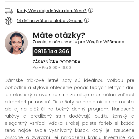
Kedy Vám objednávku doručíme?
14 dní na vrátenie alebo výmenu
Máte otázky?
Zavolajte nám, sme tu pre Vás, tím WEBmoda.
0915 144 366
ZÁKAZNÍCKA PODPORA
Po - Pia 8:00 - 16:00
Dámske tričkové letné šaty sú ideálnou voľbou pre
pohodlné a štýlové oblečenie počas teplých letných dní.
Ich elastický a oversize strih zaručuje maximálnu voľnosť
a komfort pri nosení. Tieto šaty sa hodia nielen do mesta,
ale aj na pláž či na bežný denný program. Nariasené
rukávy a predĺžený strih dodávajú outfitu ženský a
elegantný vzhľad. Vďaka širokej palete farieb si každá
žena nájde svoje vysnívaný kúsok, ktorý jej zaručene
pristane a zvýrazní jej prirodzenú krásu. Investujte do