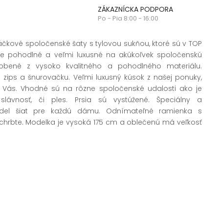
ZÁKAZNÍCKA PODPORA
Po - Pia 8:00 - 16:00
čkové spoločenské šaty s tylovou sukňou, ktoré sú v TOP
ne pohodlné a veľmi luxusné na akúkoľvek spoločenskú
robené z vysoko kvalitného a pohodlného materiálu.
zips a šnurovačku. Veľmi luxusný kúsok z našej ponuky,
z Vás. Vhodné sú na rôzne spoločenské udalosti ako je
slávnosť, či ples. Prsia sú vystúžené. Špeciálny a
del šiat pre každú dámu. Odnímateľné ramienka s
chrbte. Modelka je vysoká 175 cm a oblečenú má veľkosť