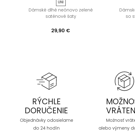
UNI
 s
Dámské dlhé neónovo zelené
Dámske
saténové šaty
so s
29,90 €
RÝCHLE
MOŽNO
DORUČENIE
VRÁTEN
Objednávky odosielame
Možnosť vrát
do 24 hodín
alebo výmeny do