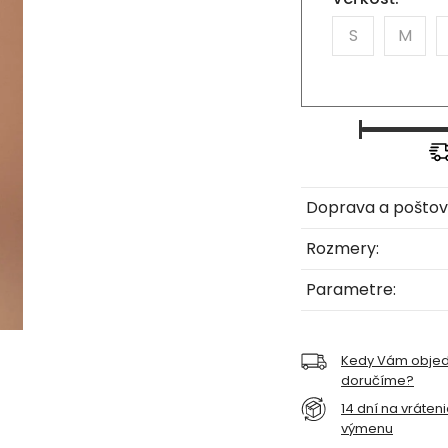
S
M
Doprava a poštov
Rozmery:
Parametre:
Kedy Vám obje
doručíme?
14 dní na vráten
výmenu