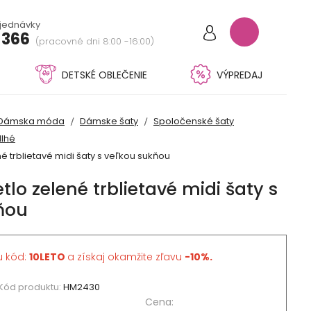
bjednávky
 366
(pracovné dni 8:00 -16:00)
DETSKÉ OBLEČENIE
VÝPREDAJ
Dámska móda
Dámske šaty
Spoločenské šaty
dlhé
 trblietavé midi šaty s veľkou sukňou
lo zelené trblietavé midi šaty s
ňou
u kód:
10LETO
a získaj okamžite zľavu
-10%.
Kód produktu:
HM2430
Cena: