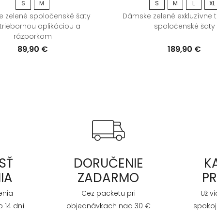
S
M
S
M
L
XL
 zelené spoločenské šaty
Dámske zelené exkluzívne t
triebornou aplikáciou a
spoločenské šaty
rázporkom
89,90 €
189,90 €
SŤ
DORUČENIE
K
IA
ZADARMO
P
enia
Cez packetu pri
Už v
 14 dní
objednávkach nad 30 €
spokoj