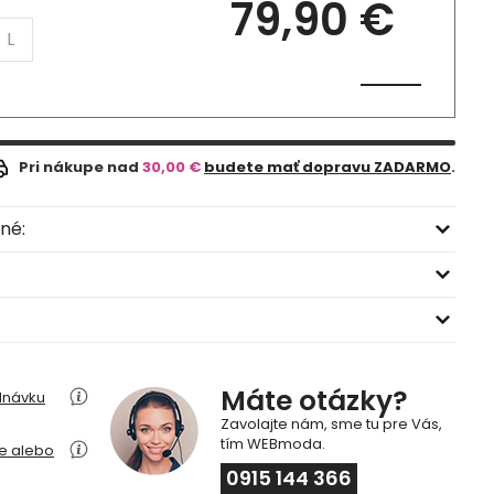
79,90 €
L
Pri nákupe nad
30,00 €
budete mať dopravu ZADARMO
.
né:
Máte otázky?
dnávku
Zavolajte nám, sme tu pre Vás,
tím WEBmoda.
ie alebo
0915 144 366