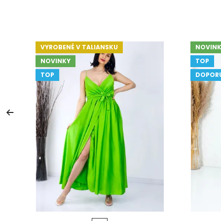
VYROBENÉ V TALIANSKU
NOVINK
NOVINKY
TOP
TOP
DOPOR