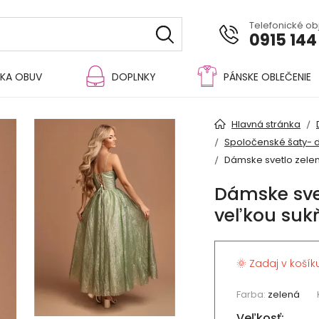
Telefonické o
0915 144
KA OBUV
DOPLNKY
PÁNSKE OBLEČENIE
Hlavná stránka
Spoločenské šaty- 
Dámske svetlo zelené
Dámske svet
veľkou suk
🌞 Zadaj v košík
Farba:
zelená
Veľkosť: