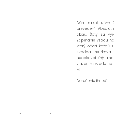
Dámska exkluzívne á
prevedení. Absolút
akciu. Šaty sú vy
Zapínanie vzadu na 
ktorý očarí každú 
svadba, stužková 
neopkovateľný mo
viazaním vzadu na 
M.
Doručenie ihneď.