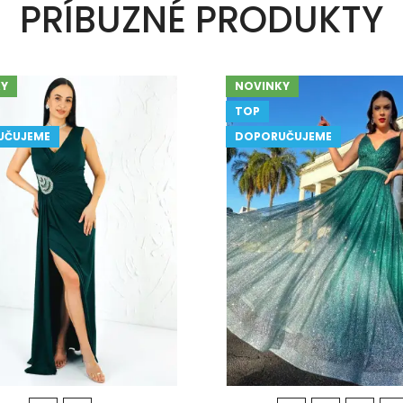
PRÍBUZNÉ PRODUKTY
Y
NOVINKY
TOP
UČUJEME
DOPORUČUJEME