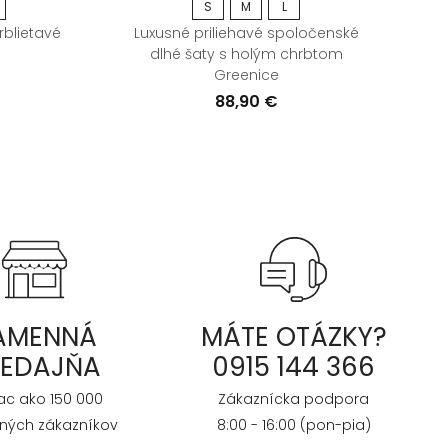
S
M
L
rblietavé
Luxusné priliehavé spoločenské
dlhé šaty s holým chrbtom
s
Greenice
88,90 €
AMENNÁ
MÁTE OTÁZKY?
REDAJŇA
0915 144 366
iac ako 150 000
Zákaznícka podpora
ných zákazníkov
8:00 - 16:00 (pon-pia)