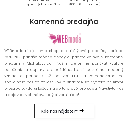
Už viac ako 150 000
Zákaznícka podpora
spokojných zákazníkov
8:00 - 16:00 (pon-pia)
Kamenná
predajňa
WEBmoda nie je len e-shop, ale aj štýlová predajňa, ktorá od
roku 2015 prináša módne trendy aj priamo vo svojej kamennej
predajni v Michalovciach. Naším cieľom je ponúkať kvalitné
oblečenie a doplnky pre každého, kto si potrpí na moderný
vzhľad a pohodlie. Už od začiatku sa zameriavame na
spokojnosť našich zákazníkov a snažíme sa vytvoriť príjemné
prostredie, kde si každý nájde to pravé pre seba. Navštívte nás
a objavte svet módy, ktorý si zamilujete!
Kde nás nájdete??