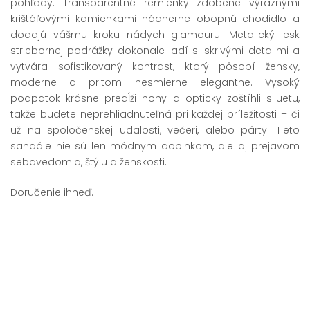
pohľady. Transparentné remienky zdobené výraznými
krištáľovými kamienkami nádherne obopnú chodidlo a
dodajú vášmu kroku nádych glamouru. Metalický lesk
striebornej podrážky dokonale ladí s iskrivými detailmi a
vytvára sofistikovaný kontrast, ktorý pôsobí žensky,
moderne a pritom nesmierne elegantne. Vysoký
podpätok krásne predĺži nohy a opticky zoštíhli siluetu,
takže budete neprehliadnuteľná pri každej príležitosti – či
už na spoločenskej udalosti, večeri, alebo párty. Tieto
sandále nie sú len módnym doplnkom, ale aj prejavom
sebavedomia, štýlu a ženskosti.
Doručenie ihneď.