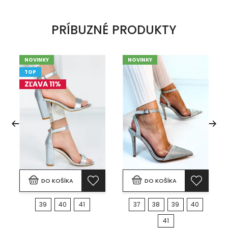
PRÍBUZNÉ PRODUKTY
NOVINKY
NOVINKY
TOP
ZĽAVA 11%
DO KOŠÍKA
DO KOŠÍKA
39
40
41
37
38
39
40
41