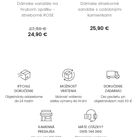
Dámske sandále na
Dámske strieborné
hrubom opätku -
sandále s ozdobnými
m
strieborné ROSE
kamienkami
25,90 €
27,90 €
24,90 €
RÝCHLE
MOŽNOSŤ
DORUČENIE
DORUČENIE
VRÁTENIA
ZADARMO
Objednávky odosielame
Možnosť vrátenia
Cez packetu pri
do 24 hodín
alebo výmeny do 14 dní
objednávkach nad 30 €
KAMENNÁ
MÁTE OTÁZKY?
PREDAJŇA
0915 144 366