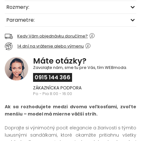
Rozmery:
Parametre:
Kedy Vám objednávku doručíme?
14 dní na vrátenie alebo výmenu
Máte otázky?
Zavolajte nám, sme tu pre Vás, tím WEBmoda.
0915 144 366
ZÁKAZNÍCKA PODPORA
Po - Pia 8:00 - 16:00
Ak sa rozhodujete medzi dvoma veľkosťami, zvoľte
menšiu – model má mierne väčší strih.
Doprajte si výnimočný pocit elegancie a žiarivosti s týmito
luxusnými sandálkami, ktoré okamžite pritiahnu všetky