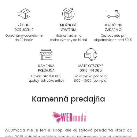
RÝCHLE
MOŽNOSŤ
DORUČENIE
DORUČENIE
VRÁTENIA
ZADARMO
Objednávky odosielame
Možnosť vrátenia
Cez packetu pri
do 24 hodín
alebo výmeny do 14 dní
objednávkach nad 30 €
KAMENNÁ
MÁTE OTÁZKY?
PREDAJŇA
0915 144 366
Už viac ako 150 000
Zákaznícka podpora
spokojných zákazníkov
8:00 - 16:00 (pon-pia)
Kamenná
predajňa
WEBmoda nie je len e-shop, ale aj štýlová predajňa, ktorá od
roku 2015 prináša módne trendy aj priamo vo svojej kamennej