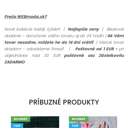
Prečo WEBmoda.sk?
Nové kolekcie každý týždeň |
Najlepšie ceny
| Bleskové
dodanie – doručenie vášho tovaru aj do 24 hodín |
Ak Vám
tovar nesadne, môžete ho do 14 dní vrátiť
| Všetok tovar
skladom - odosielame ihneď!
|
Poštovné od 1 EUR -
pri
objednávke nad 30 EUR
poštovné cez Zásielkovňu
ZADARMO
PRÍBUZNÉ PRODUKTY
NOVINKY
NOVINKY
TOP
TOP