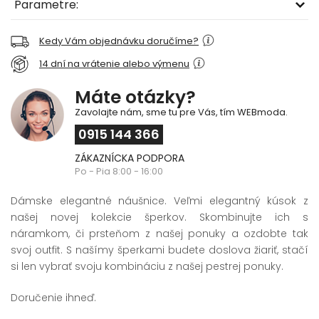
Parametre:
Kedy Vám objednávku doručíme?
14 dní na vrátenie alebo výmenu
Máte otázky?
Zavolajte nám, sme tu pre Vás, tím WEBmoda.
0915 144 366
ZÁKAZNÍCKA PODPORA
Po - Pia 8:00 - 16:00
Dámske elegantné náušnice. Veľmi elegantný kúsok z
našej novej kolekcie šperkov. Skombinujte ich s
náramkom, či prsteňom z našej ponuky a ozdobte tak
svoj outfit. S našímy šperkami budete doslova žiariť, stačí
si len vybrať svoju kombináciu z našej pestrej ponuky.
Doručenie ihneď.