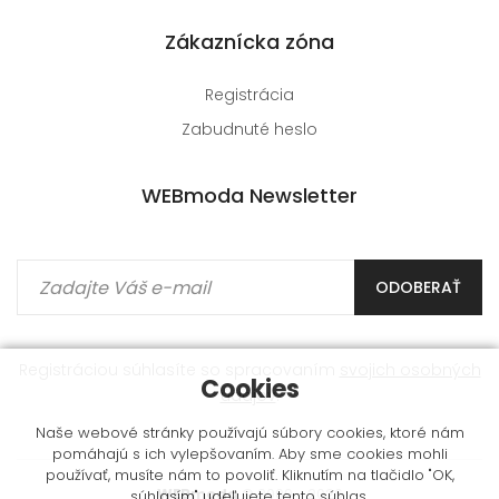
Zákaznícka zóna
Registrácia
Zabudnuté heslo
WEBmoda Newsletter
ODOBERAŤ
Registráciou súhlasíte so spracovaním
svojich osobných
Cookies
údajov
.
Naše webové stránky používajú súbory cookies, ktoré nám
pomáhajú s ich vylepšovaním. Aby sme cookies mohli
používať, musíte nám to povoliť. Kliknutím na tlačidlo "OK,
WEBmoda
© 2009 - 2026
súhlasím" udeľujete tento súhlas.