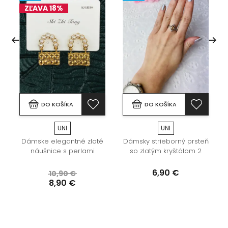
ZĽAVA 18%
DO KOŠÍKA
DO KOŠÍKA
UNI
UNI
Dámske elegantné zlaté
Dámsky strieborný prsteň
náušnice s perlami
so zlatým kryštálom 2
6,90 €
10,90 €
8,90 €