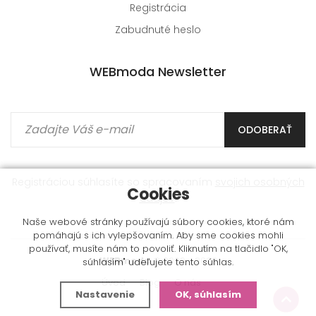
Registrácia
Zabudnuté heslo
WEBmoda Newsletter
ODOBERAŤ
Registráciou súhlasíte so spracovaním
svojich osobných
Cookies
údajov
.
Naše webové stránky používajú súbory cookies, ktoré nám
pomáhajú s ich vylepšovaním. Aby sme cookies mohli
používať, musíte nám to povoliť. Kliknutím na tlačidlo "OK,
WEBmoda
© 2009 - 2026
súhlasím" udeľujete tento súhlas.
Úvod
Blog
O nás
Nastavenie
OK, súhlasím