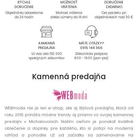
RÝCHLE
MOŽNOSŤ
DORUČENIE
DORUČENIE
VRÁTENIA
ZADARMO
Objednávky odosielame
Možnosť vrátenia
Cez packetu pri
do 24 hodín
alebo výmeny do 14 dní
objednávkach nad 30 €
KAMENNÁ
MÁTE OTÁZKY?
PREDAJŇA
0915 144 366
Už viac ako 150 000
Zákaznícka podpora
spokojných zákazníkov
8:00 - 16:00 (pon-pia)
Kamenná
predajňa
WEBmoda nie je len e-shop, ale aj štýlová predajňa, ktorá od
roku 2015 prináša módne trendy aj priamo vo svojej kamennej
predajni v Michalovciach. Naším cieľom je ponúkať kvalitné
oblečenie a doplnky pre každého, kto si potrpí na moderný
vzhľad a pohodlie. Už od začiatku sa zameriavame na