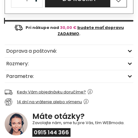
Pri nákupe nad
30,00 €
budete mať dopravu
ZADARMO
.
Doprava a poštovné:
Rozmery:
Parametre:
Kedy Vám objednávku doručíme?
14 dní na vrátenie alebo výmenu
Máte otázky?
Zavolajte nám, sme tu pre Vás, tím WEBmoda.
0915 144 366