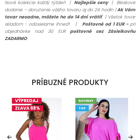
Nové kolekcie každý týždeň |
Najlepšie ceny
| Bleskové
dodanie – doručenie vášho tovaru aj do 24 hodín |
Ak Vám
tovar nesadne, môžete ho do 14 dní vrátiť
| Všetok tovar
skladom - odosielame ihneď!
|
Poštovné od 1 EUR -
pri
objednávke nad 30 EUR
poštovné cez Zásielkovňu
ZADARMO
PRÍBUZNÉ PRODUKTY
VÝPREDAJ
NOVINKY
ZĽAVA 68%
TOP