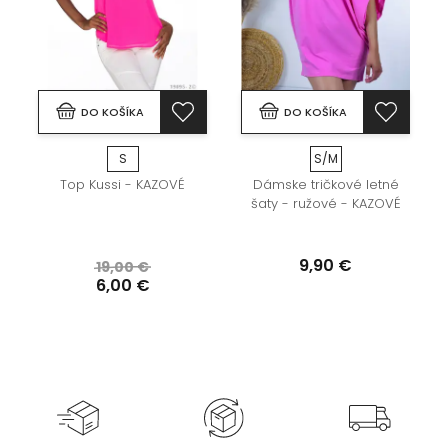
DO KOŠÍKA
DO KOŠÍKA
S
S/M
Top Kussi - KAZOVÉ
Dámske tričkové letné
šaty - ružové - KAZOVÉ
É
9,90 €
19,00 €
6,00 €