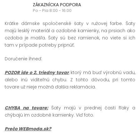
ZÁKAZNÍCKA PODPORA
Po - Pia 8:00 - 16:00
Krátke dámske spoločenské šaty v ružovej farbe. Šaty
majú lesklý materiál a ozdobné kamienky, na prsiach ako
ozdoba je mašľa. Šaty sú bez ramienok, no viete si ich
tam v prípade potreby pripnúť.
Doručenie ihneď.
POZOR ide o 2. triedny tovar
, ktorý má buď výrobnú vadu,
alebo inú viditeľnú chybu. Z tohto dôvodu, pri tomto
tovare už nieje možná ďalšia reklamácia.
CHYBA na tovare:
Šaty majú v prednej časti fľaky a
chýbajú im ozdobné kamienky. Viď foto.
Prečo WEBmoda.sk?