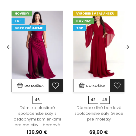
NOVINKY
VYROBENÉ V TALIANSKU
TOP
NOVINKY
DOPORUČUJEME
TOP
DO KOŠÍKA
DO KOŠÍKA
46
42
48
Dámske elastické
Dámske dlhé bordové
spoločenské šaty s
spoločenské šaty Grece
ozdobnými kamienkami
pre moletky
pre moletky - bordové
139,90 €
69,90 €