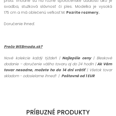
prsia. Vhodné sú na rôzne spoločenské udalosti ako je
svadba, stužková slávnosť či ples. Modelka je vysoká
175 cm a má oblečenú veľkosť M.
Pozrite rozmery.
Doručenie ihneď.
Prečo WEBmoda.sk?
Nové kolekcie každý týždeň |
Najlepšie ceny
| Bleskové
dodanie – doručenie vášho tovaru aj do 24 hodín |
Ak Vám
tovar nesadne, možete ho do 14 dní vrátiť
| Všetok tovar
skladom - odosielame ihneď! |
Poštovné od 1 EUR
PRÍBUZNÉ PRODUKTY