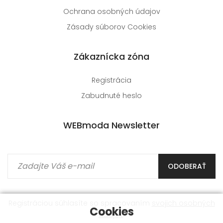
Ochrana osobných údajov
Zásady súborov Cookies
Zákaznícka zóna
Registrácia
Zabudnuté heslo
WEBmoda Newsletter
ODOBERAŤ
Registráciou súhlasíte so spracovaním
svojich osobných
Cookies
údajov
.