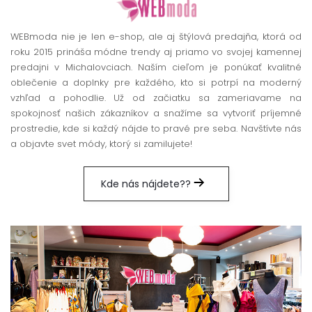
WEBmoda nie je len e-shop, ale aj štýlová predajňa, ktorá od
roku 2015 prináša módne trendy aj priamo vo svojej kamennej
predajni v Michalovciach. Naším cieľom je ponúkať kvalitné
oblečenie a doplnky pre každého, kto si potrpí na moderný
vzhľad a pohodlie. Už od začiatku sa zameriavame na
spokojnosť našich zákazníkov a snažíme sa vytvoriť príjemné
prostredie, kde si každý nájde to pravé pre seba. Navštívte nás
a objavte svet módy, ktorý si zamilujete!
Kde nás nájdete??