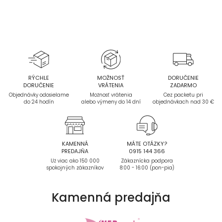
RÝCHLE
MOŽNOSŤ
DORUČENIE
DORUČENIE
VRÁTENIA
ZADARMO
Objednávky odosielame
Možnosť vrátenia
Cez packetu pri
do 24 hodín
alebo výmeny do 14 dní
objednávkach nad 30 €
KAMENNÁ
MÁTE OTÁZKY?
PREDAJŇA
0915 144 366
Už viac ako 150 000
Zákaznícka podpora
spokojných zákazníkov
8:00 - 16:00 (pon-pia)
Kamenná
predajňa