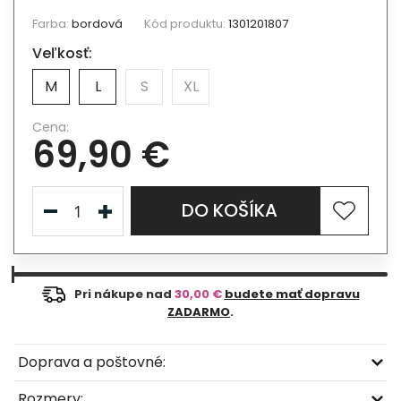
Farba:
bordová
Kód produktu:
1301201807
Veľkosť:
M
L
S
XL
Cena:
69,90 €
DO KOŠÍKA
Pri nákupe nad
30,00 €
budete mať dopravu
ZADARMO
.
Doprava a poštovné:
Rozmery: