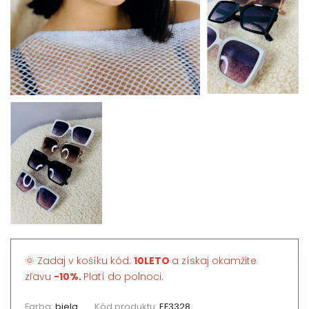
🌞 Zadaj v košíku kód:
10LETO
a získaj okamžite
zľavu
-10%.
Platí do polnoci.
Farba:
biela
Kód produktu:
EF3328