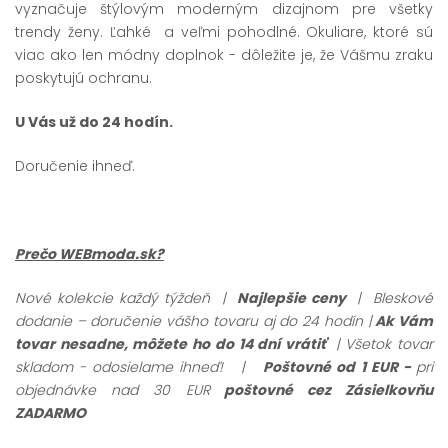
vyznačuje štýlovým moderným dizajnom pre všetky
trendy ženy. Ľahké a veľmi pohodlné. Okuliare, ktoré sú
viac ako len módny doplnok - dôležite je, že Vášmu zraku
poskytujú ochranu.
U Vás už do 24 hodín.
Doručenie ihneď.
Prečo WEBmoda.sk?
Nové kolekcie každý týždeň |
Najlepšie ceny
| Bleskové
dodanie – doručenie vášho tovaru aj do 24 hodín |
Ak Vám
tovar nesadne, môžete ho do 14 dní vrátiť
| Všetok tovar
skladom - odosielame ihneď!
|
Poštovné od 1 EUR -
pri
objednávke nad 30 EUR
poštovné cez Zásielkovňu
ZADARMO