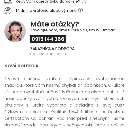
Kedy Vám objednávku doručíme?
14 dní na vrátenie alebo výmenu
Máte otázky?
Zavolajte nám, sme tu pre Vás, tím WEBmoda.
0915 144 366
ZÁKAZNÍCKA PODPORA
Po - Pia 8:00 - 16:00
NOVÁ KOLEKCIA
Štýlové slnečné okuliare inšpirované svetoznámou
značkou, ktoré Vám nesmú chýbať pri doplnkoch. Okuliare
sú neodmysliteľná súčasť každého dámskeho outfitu. Z
našej ponuky kvalitných a štýlových dámskych slnečných
okuliarov si určite vyberiete a doladíte si svoj outfit
štýlovým doplnkom. Kvalitný UV400 filter s európskym
certifikátom CE ochráni Váš zrak pred slnečnými lúčmi.
Najnovší model dámskych slnečných okuliarov, ktorý sa