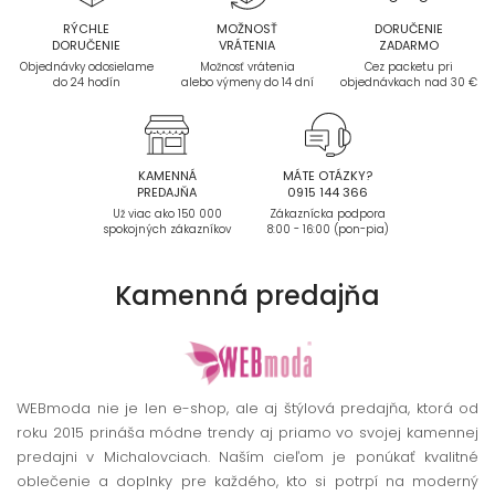
RÝCHLE
MOŽNOSŤ
DORUČENIE
DORUČENIE
VRÁTENIA
ZADARMO
Objednávky odosielame
Možnosť vrátenia
Cez packetu pri
do 24 hodín
alebo výmeny do 14 dní
objednávkach nad 30 €
KAMENNÁ
MÁTE OTÁZKY?
PREDAJŇA
0915 144 366
Už viac ako 150 000
Zákaznícka podpora
spokojných zákazníkov
8:00 - 16:00 (pon-pia)
Kamenná
predajňa
WEBmoda nie je len e-shop, ale aj štýlová predajňa, ktorá od
roku 2015 prináša módne trendy aj priamo vo svojej kamennej
predajni v Michalovciach. Naším cieľom je ponúkať kvalitné
oblečenie a doplnky pre každého, kto si potrpí na moderný