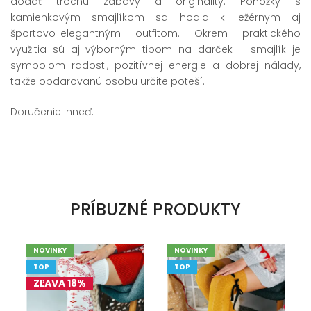
dodať trochu zábavy a originality. Ponožky s
kamienkovým smajlíkom sa hodia k ležérnym aj
športovo-elegantným outfitom. Okrem praktického
využitia sú aj výborným tipom na darček – smajlík je
symbolom radosti, pozitívnej energie a dobrej nálady,
takže obdarovanú osobu určite poteší.
Doručenie ihneď.
PRÍBUZNÉ PRODUKTY
NOVINKY
NOVINKY
TOP
TOP
ZĽAVA 18%