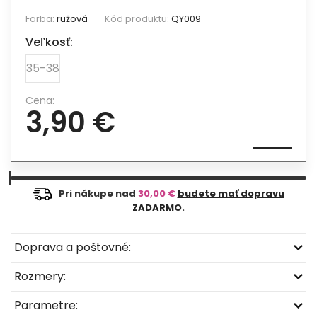
Farba:
ružová
Kód produktu:
QY009
Veľkosť:
35-38
Cena:
3,90 €
Pri nákupe nad
30,00 €
budete mať dopravu
ZADARMO
.
Doprava a poštovné:
Rozmery:
Parametre: