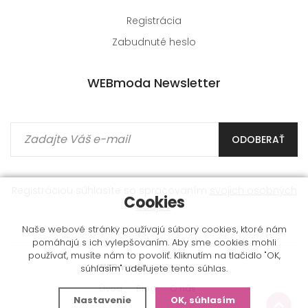
Registrácia
Zabudnuté heslo
WEBmoda Newsletter
ODOBERAŤ
Registráciou súhlasíte so spracovaním
svojich osobných
Cookies
údajov
.
Naše webové stránky používajú súbory cookies, ktoré nám
pomáhajú s ich vylepšovaním. Aby sme cookies mohli
používať, musíte nám to povoliť. Kliknutím na tlačidlo "OK,
WEBmoda
© 2009 - 2026
súhlasím" udeľujete tento súhlas.
Úvod
Blog
O nás
Nastavenie
OK, súhlasím