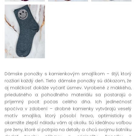
Dámske ponožky s kamienkovým smajlíkom – štýl, ktorý
rozžiari každý deň. Tieto dámske ponožky sú dôkazom, že
aj maličkosť dokáže vyčariť úsmev. Vyrobené z mäkkého,
priedušného a pohodlného materiálu sa postarajú o
príjemný pocit počas celého dňa. Ich jedinečnosť
spočíva v zdobení – drobné kamienky vytvárajú veselý
motív smajlíka, ktorý pôsobí hravo, optimisticky a
okamžite zlepší náladu vám aj okoliu. Sú ideálnou voľbou
pre ženy, ktoré si potrpia na detaily a chcú svojmu šatníku