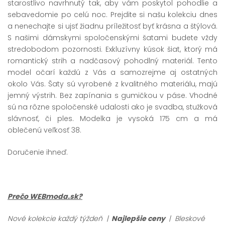
starostlivo navrhnutý tak, aby vám poskytol pohodlie a
sebavedomie po celú noc. Prejdite si našu kolekciu dnes
a nenechajte si ujsť žiadnu príležitosť byť krásna a štýlová.
S našimi dámskymi spoločenskými šatami budete vždy
stredobodom pozornosti. Exkluzívny kúsok šiat, ktorý má
romantický strih a nadčasový pohodlný materiál. Tento
model očarí každú z Vás a samozrejme aj ostatných
okolo Vás. Šaty sú vyrobené z kvalitného materiálu, majú
jemný výstrih. Bez zapínania s gumičkou v páse. Vhodné
sú na rôzne spoločenské udalosti ako je svadba, stužková
slávnosť, či ples. Modelka je vysoká 175 cm a má
oblečenú veľkosť 38.
Doručenie ihneď.
Prečo WEBmoda.sk?
Nové kolekcie každý týždeň |
Najlepšie ceny
| Bleskové