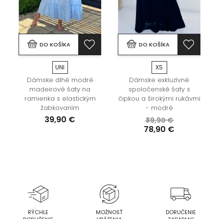
DO KOŠÍKA
DO KOŠÍKA
UNI
XS
Dámske dlhé modré
Dámske exkluzívné
madeirové šaty na
spoločenské šaty s
ramienka s elastickým
čipkou a širokými rukávmi
žabkovaním
- modré
39,90 €
89,90 €
78,90 €
RÝCHLE
MOŽNOSŤ
DORUČENIE