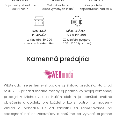
DORUČENIE
VRÁTENIA
ZADARMO
Objednávky odosielame
Možnosť vrátenia
Cez packetu pri
do 24 hodín
alebo výmeny do 14 dní
objednávkach nad 30 €
KAMENNÁ
MÁTE OTÁZKY?
PREDAJŇA
0915 144 366
Už viac ako 150 000
Zákaznícka podpora
spokojných zákazníkov
8:00 - 16:00 (pon-pia)
Kamenná
predajňa
WEBmoda nie je len e-shop, ale aj štýlová predajňa, ktorá od
roku 2015 prináša módne trendy aj priamo vo svojej kamennej
predajni v Michalovciach. Naším cieľom je ponúkať kvalitné
oblečenie a doplnky pre každého, kto si potrpí na moderný
vzhľad a pohodlie. Už od začiatku sa zameriavame na
spokojnosť našich zákazníkov a snažíme sa vytvoriť príjemné