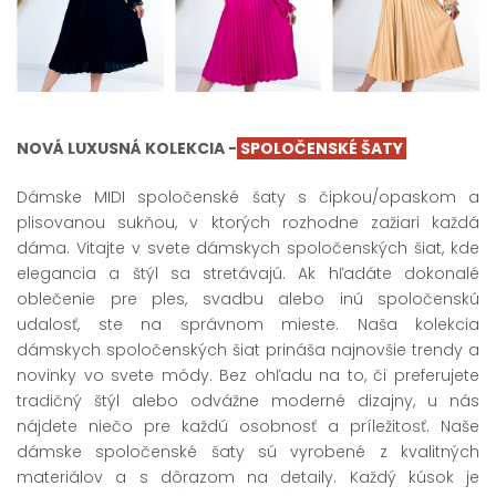
NOVÁ LUXUSNÁ KOLEKCIA -
SPOLOČENSKÉ ŠATY
Dámske MIDI spoločenské šaty s čipkou/opaskom a
plisovanou sukňou, v ktorých rozhodne zažiari každá
dáma. Vitajte v svete dámskych spoločenských šiat, kde
elegancia a štýl sa stretávajú. Ak hľadáte dokonalé
oblečenie pre ples, svadbu alebo inú spoločenskú
udalosť, ste na správnom mieste. Naša kolekcia
dámskych spoločenských šiat prináša najnovšie trendy a
novinky vo svete módy. Bez ohľadu na to, či preferujete
tradičný štýl alebo odvážne moderné dizajny, u nás
nájdete niečo pre každú osobnosť a príležitosť. Naše
dámske spoločenské šaty sú vyrobené z kvalitných
materiálov a s dôrazom na detaily. Každý kúsok je