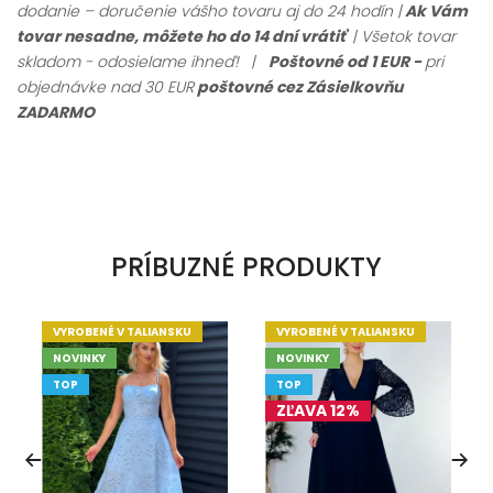
dodanie – doručenie vášho tovaru aj do 24 hodín |
Ak Vám
tovar nesadne, môžete ho do 14 dní vrátiť
| Všetok tovar
skladom - odosielame ihneď!
|
Poštovné od 1 EUR -
pri
objednávke nad 30 EUR
poštovné cez Zásielkovňu
ZADARMO
PRÍBUZNÉ PRODUKTY
VYROBENÉ V TALIANSKU
VYROBENÉ V TALIANSKU
NOVINKY
NOVINKY
TOP
TOP
ZĽAVA 12%