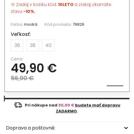
🌞 Zadaj v košíku kód:
10LETO
a získaj okamžite
zľavu
-10%.
Farba:
modrá
Kód produktu:
76826
Veľkosť:
36
38
40
Cena:
49,90 €
56,90 €
Pri nákupe nad
30,00 €
budete mať dopravu
ZADARMO
.
Doprava a poštovné: