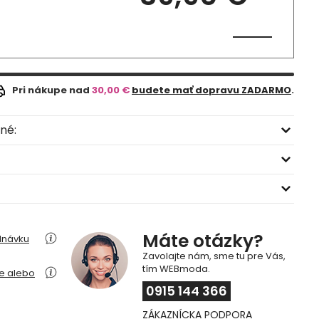
Pri nákupe nad
30,00 €
budete mať dopravu ZADARMO
.
né:
Máte otázky?
dnávku
Zavolajte nám, sme tu pre Vás,
tím WEBmoda.
ie alebo
0915 144 366
ZÁKAZNÍCKA PODPORA