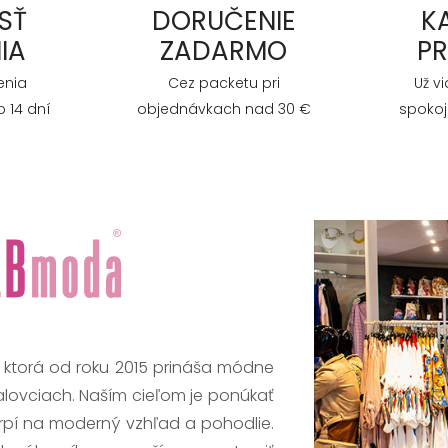
SŤ
DORUČENIE
K
IA
ZADARMO
P
enia
Cez packetu pri
Už v
 14 dní
objednávkach nad 30 €
spokoj
, ktorá od roku 2015 prináša módne
alovciach. Naším cieľom je ponúkať
trpí na moderný vzhľad a pohodlie.