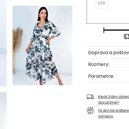
UNI
Doprava a poštov
Rozmery:
Parametre:
Kedy Vám obje
doručíme?
14 dní na vráten
výmenu