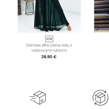
S/M
vé
Dámske dlhé čierne šaty s
volánovými rukávmi
38,90 €