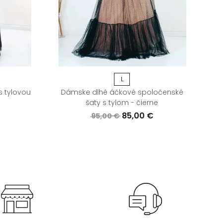
L
 tylovou
Dámske dlhé áčkové spoločenské
šaty s tylom - čierne
85,00 €
95,00 €