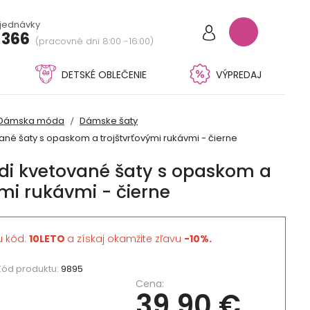
bjednávky
 366
(pracovné dni 8:00 -16:00)
DETSKÉ OBLEČENIE
VÝPREDAJ
Dámska móda
Dámske šaty
né šaty s opaskom a trojštvrťovými rukávmi - čierne
i kvetované šaty s opaskom a
ými rukávmi - čierne
u kód:
10LETO
a získaj okamžite zľavu
-10%.
Kód produktu:
9895
Cena:
39,90 €