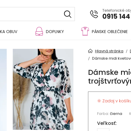
Telefonické o
0915 144
KA OBUV
DOPLNKY
PÁNSKE OBLEČENIE
Hlavná stránka
Dámske midi kvetova
Dámske mid
trojštvrťov
🌞 Zadaj v košík
Farba:
čierna
Veľkosť: