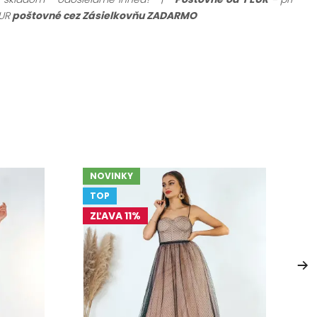
UR
poštovné cez Zásielkovňu ZADARMO
NOVINKY
V
TOP
ZĽAVA 11%