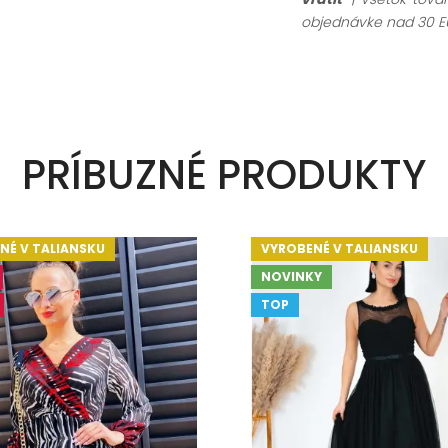
objednávke nad 30 E
PRÍBUZNÉ PRODUKTY
NÉ V TALIANSKU
VYROBENÉ V TALIANSKU
NOVINKY
TOP