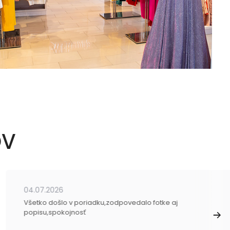
OV
04.07.2026
Všetko došlo v poriadku,zodpovedalo fotke aj
popisu,spokojnosť