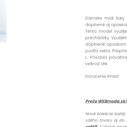
Dámske midi šaty 
doplnené aj opasko
Tento model využije
prechádzky. Využijet
doplnené opaskom v
podľa seba. Prispô
L. Pôsobia pôvabn
veľkosť UNI.
Doručenie ihneď.
Prečo WEBmoda.sk
Nové kolekcie každý
vášho tovaru aj do 
vrátiť
| Všetok tov