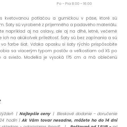
Po - Pia 8:00 - 16:00
s kvetovanou potlačou a gumičkou v páse, ktoré sú
m. Šaty sú vyrobené z príjemného a padavého materiálu.
te napríklad aj na oslavy, ale aj na dlhé, letné, večerné
e ich na akúkoľvek príležitosť. Šaty sú bez zapínania a sú
o farbe šiat. Vďaka opasku si šaty rýchlo prispôsobite
sobia sa viacerým typom postáv a veľkostiam od XS po
e a sviežo. Modelka je vysoká 175 cm a má oblečenú
?
 týždeň |
Najlepšie ceny
| Bleskové dodanie – doručenie
24 hodín |
Ak Vám tovar nesadne, môžete ho do 14 dní
ar skladom - odosielame ihneď!
|
Poštovné od 1 EUR -
pri