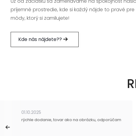
Už od začiatku sa zameriavame na spokojnosť našic
príjemné prostredie, kde si každý nájde to pravé pre
módy, ktorý si zamilujete!
Kde nás nájdete??
R
01.10.2025
rýchle dodanie, tovar ako na obrázku, odporúčam