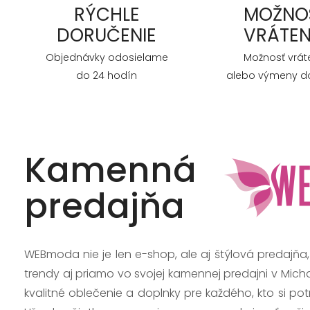
RÝCHLE
MOŽNO
DORUČENIE
VRÁTEN
Objednávky odosielame
Možnosť vrát
do 24 hodín
alebo výmeny do
Kamenná
predajňa
WEBmoda nie je len e-shop, ale aj štýlová predajňa
trendy aj priamo vo svojej kamennej predajni v Mich
kvalitné oblečenie a doplnky pre každého, kto si po