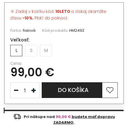
🌞 Zadaj v košíku kód:
10LETO
a získaj okamžite
zľavu
-10%.
Platí do polnoci.
Farba:
fialová
Kód produktu:
HM2492
Veľkosť:
L
S
M
Cena:
99,00 €
DO KOŠÍKA
Pri nákupe nad
30,00 €
budete mať dopravu
ZADARMO
.