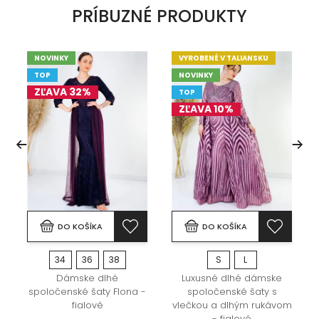
PRÍBUZNÉ PRODUKTY
NOVINKY
VYROBENÉ V TALIANSKU
TOP
NOVINKY
ZĽAVA 32%
TOP
ZĽAVA 10%
DO KOŠÍKA
DO KOŠÍKA
34
36
38
S
L
Dámske dlhé
Luxusné dlhé dámske
spoločenské šaty Flona -
spoločenské šaty s
fialové
vlečkou a dlhým rukávom
- fialové