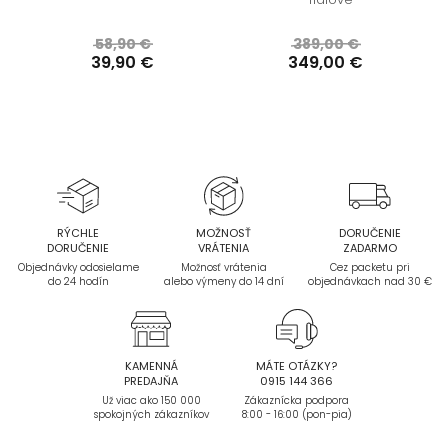
58,90 €
389,00 €
39,90 €
349,00 €
RÝCHLE
MOŽNOSŤ
DORUČENIE
DORUČENIE
VRÁTENIA
ZADARMO
Objednávky odosielame
Možnosť vrátenia
Cez packetu pri
do 24 hodín
alebo výmeny do 14 dní
objednávkach nad 30 €
KAMENNÁ
MÁTE OTÁZKY?
PREDAJŇA
0915 144 366
Už viac ako 150 000
Zákaznícka podpora
spokojných zákazníkov
8:00 - 16:00 (pon-pia)