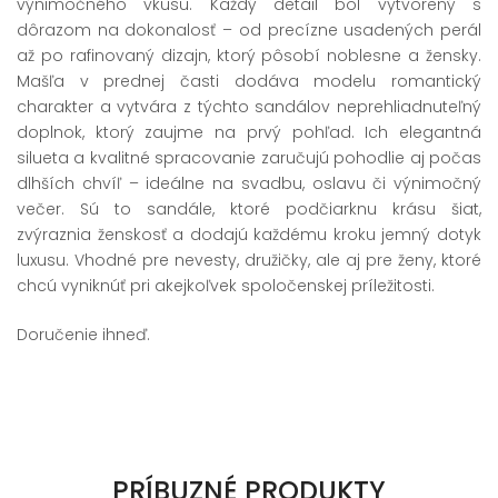
výnimočného vkusu. Každý detail bol vytvorený s
dôrazom na dokonalosť – od precízne usadených perál
až po rafinovaný dizajn, ktorý pôsobí noblesne a žensky.
Mašľa v prednej časti dodáva modelu romantický
charakter a vytvára z týchto sandálov neprehliadnuteľný
doplnok, ktorý zaujme na prvý pohľad. Ich elegantná
silueta a kvalitné spracovanie zaručujú pohodlie aj počas
dlhších chvíľ – ideálne na svadbu, oslavu či výnimočný
večer. Sú to sandále, ktoré podčiarknu krásu šiat,
zvýraznia ženskosť a dodajú každému kroku jemný dotyk
luxusu. Vhodné pre nevesty, družičky, ale aj pre ženy, ktoré
chcú vyniknúť pri akejkoľvek spoločenskej príležitosti.
Doručenie ihneď.
PRÍBUZNÉ PRODUKTY