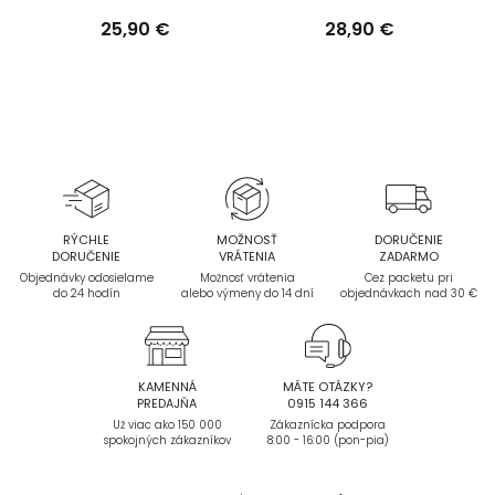
25,90 €
28,90 €
RÝCHLE
MOŽNOSŤ
DORUČENIE
DORUČENIE
VRÁTENIA
ZADARMO
Objednávky odosielame
Možnosť vrátenia
Cez packetu pri
do 24 hodín
alebo výmeny do 14 dní
objednávkach nad 30 €
KAMENNÁ
MÁTE OTÁZKY?
PREDAJŇA
0915 144 366
Už viac ako 150 000
Zákaznícka podpora
spokojných zákazníkov
8:00 - 16:00 (pon-pia)