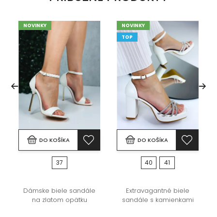
NOVINKY
NOVINKY
TOP
DO KOŠÍKA
DO KOŠÍKA
37
40
41
Dámske biele sandále
Extravagantné biele
na zlatom opätku
sandále s kamienkami