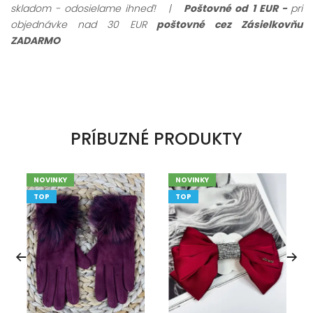
skladom - odosielame ihneď!
|
Poštovné od 1 EUR -
pri
objednávke nad 30 EUR
poštovné cez Zásielkovňu
ZADARMO
PRÍBUZNÉ PRODUKTY
NOVINKY
NOVINKY
TOP
TOP