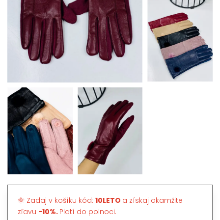
🌞 Zadaj v košíku kód:
10LETO
a získaj okamžite
zľavu
-10%.
Platí do polnoci.