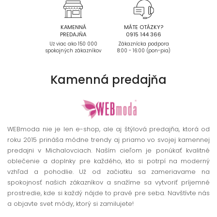
KAMENNÁ
MÁTE OTÁZKY?
PREDAJŇA
0915 144 366
Už viac ako 150 000
Zákaznícka podpora
spokojných zákazníkov
8:00 - 16:00 (pon-pia)
Kamenná
predajňa
WEBmoda nie je len e-shop, ale aj štýlová predajňa, ktorá od
roku 2015 prináša módne trendy aj priamo vo svojej kamennej
predajni v Michalovciach. Naším cieľom je ponúkať kvalitné
oblečenie a doplnky pre každého, kto si potrpí na moderný
vzhľad a pohodlie. Už od začiatku sa zameriavame na
spokojnosť našich zákazníkov a snažíme sa vytvoriť príjemné
prostredie, kde si každý nájde to pravé pre seba. Navštívte nás
a objavte svet módy, ktorý si zamilujete!