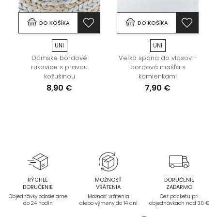
DO KOŠÍKA
DO KOŠÍKA
UNI
UNI
Dámske bordové
Veľká spona do vlasov -
rukavice s pravou
bordová mašľa s
kožušinou
kamienkami
8,90 €
7,90 €
RÝCHLE
MOŽNOSŤ
DORUČENIE
DORUČENIE
VRÁTENIA
ZADARMO
Objednávky odosielame
Možnosť vrátenia
Cez packetu pri
do 24 hodín
alebo výmeny do 14 dní
objednávkach nad 30 €