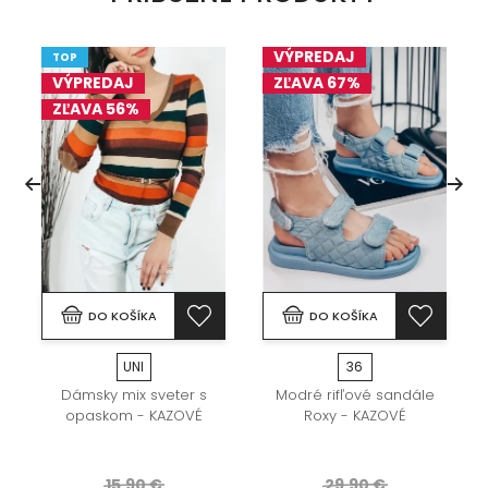
VÝPREDAJ
TOP
VÝPREDAJ
ZĽAVA 67%
ZĽAVA 56%
DO KOŠÍKA
DO KOŠÍKA
UNI
36
Dámsky mix sveter s
Modré rifľové sandále
opaskom - KAZOVÉ
Roxy - KAZOVÉ
15,90 €
29,90 €