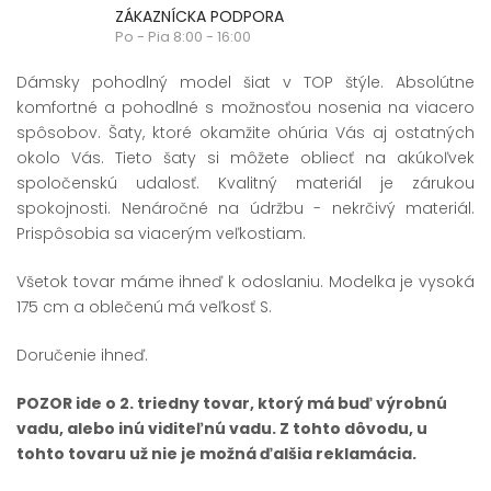
ZÁKAZNÍCKA PODPORA
Po - Pia 8:00 - 16:00
Dámsky pohodlný model šiat v TOP štýle. Absolútne
komfortné a pohodlné s možnosťou nosenia na viacero
spôsobov. Šaty, ktoré okamžite ohúria Vás aj ostatných
okolo Vás. Tieto šaty si môžete obliecť na akúkoľvek
spoločenskú udalosť. Kvalitný materiál je zárukou
spokojnosti. Nenáročné na údržbu - nekrčivý materiál.
Prispôsobia sa viacerým veľkostiam.
Všetok tovar máme ihneď k odoslaniu. Modelka je vysoká
175 cm a oblečenú má veľkosť S.
Doručenie ihneď.
POZOR ide o 2. triedny tovar, ktorý má buď výrobnú
vadu, alebo inú viditeľnú vadu. Z tohto dôvodu, u
tohto tovaru už nie je možná ďalšia reklamácia.