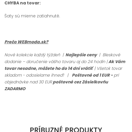
CHYBA na tovar:
Šaty sú mierne zatiahnuté.
Prečo WEBmoda.sk?
Nové kolekcie každý týždeň |
Najlepšie ceny
| Bleskové
dodanie – doručenie vášho tovaru aj do 24 hodín |
Ak Vám
tovar nesadne, môžete ho do 14 dní vrátiť
| Všetok tovar
skladom - odosielame ihneď!
|
Poštovné od 1 EUR -
pri
objednávke nad 30 EUR
poštovné cez Zásielkovňu
ZADARMO
PRÍBUZNÉ PRODUKTY