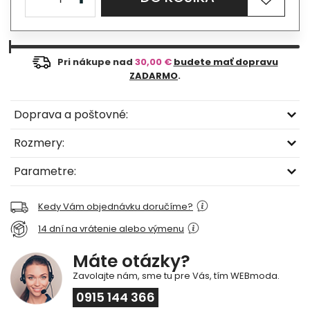
Pri nákupe nad
30,00 €
budete mať dopravu
ZADARMO
.
Doprava a poštovné:
Rozmery:
Parametre:
Kedy Vám objednávku doručíme?
14 dní na vrátenie alebo výmenu
Máte otázky?
Zavolajte nám, sme tu pre Vás, tím WEBmoda.
0915 144 366