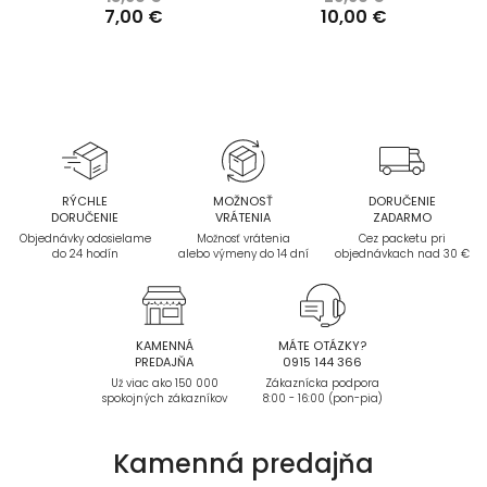
7,00 €
10,00 €
RÝCHLE
MOŽNOSŤ
DORUČENIE
DORUČENIE
VRÁTENIA
ZADARMO
Objednávky odosielame
Možnosť vrátenia
Cez packetu pri
do 24 hodín
alebo výmeny do 14 dní
objednávkach nad 30 €
KAMENNÁ
MÁTE OTÁZKY?
PREDAJŇA
0915 144 366
Už viac ako 150 000
Zákaznícka podpora
spokojných zákazníkov
8:00 - 16:00 (pon-pia)
Kamenná
predajňa