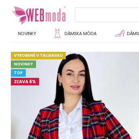
NOVINKY
DÁMSKA MÓDA
DÁMS
VYROBENÉ V TALIANSKU
NOVINKY
TOP
ZĽAVA 6%