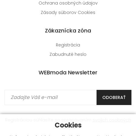
Ochrana osobných údajov
Zásady súborov Cookies
Zákaznícka zóna
Registrácia
Zabudnuté heslo
WEBmoda Newsletter
ODOBERAŤ
Registráciou súhlasíte so spracovaním
svojich osobných
Cookies
údajov
.