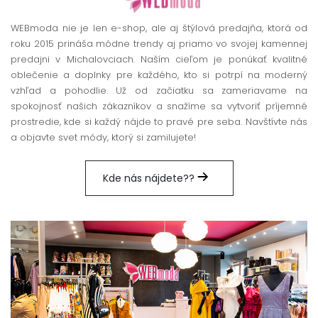
WEBmoda nie je len e-shop, ale aj štýlová predajňa, ktorá od
roku 2015 prináša módne trendy aj priamo vo svojej kamennej
predajni v Michalovciach. Naším cieľom je ponúkať kvalitné
oblečenie a doplnky pre každého, kto si potrpí na moderný
vzhľad a pohodlie. Už od začiatku sa zameriavame na
spokojnosť našich zákazníkov a snažíme sa vytvoriť príjemné
prostredie, kde si každý nájde to pravé pre seba. Navštívte nás
a objavte svet módy, ktorý si zamilujete!
Kde nás nájdete??