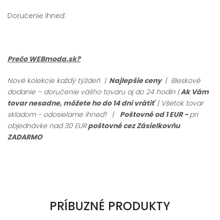
Doručenie ihneď.
Prečo WEBmoda.sk?
Nové kolekcie každý týždeň |
Najlepšie ceny
| Bleskové
dodanie – doručenie vášho tovaru aj do 24 hodín |
Ak Vám
tovar nesadne, môžete ho do 14 dní vrátiť
| Všetok tovar
skladom - odosielame ihneď!
|
Poštovné od 1 EUR -
pri
objednávke nad 30 EUR
poštovné cez Zásielkovňu
ZADARMO
PRÍBUZNÉ PRODUKTY