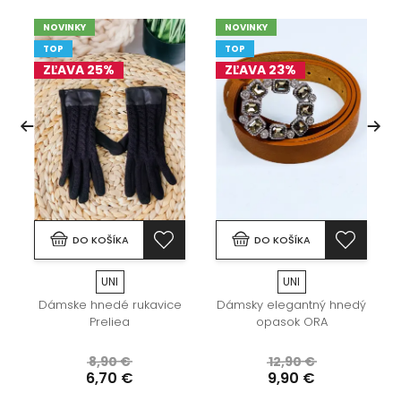
NOVINKY
NOVINKY
TOP
TOP
ZĽAVA 25%
ZĽAVA 23%
DO KOŠÍKA
DO KOŠÍKA
UNI
UNI
Dámske hnedé rukavice
Dámsky elegantný hnedý
Preliea
opasok ORA
8,90 €
12,90 €
6,70 €
9,90 €