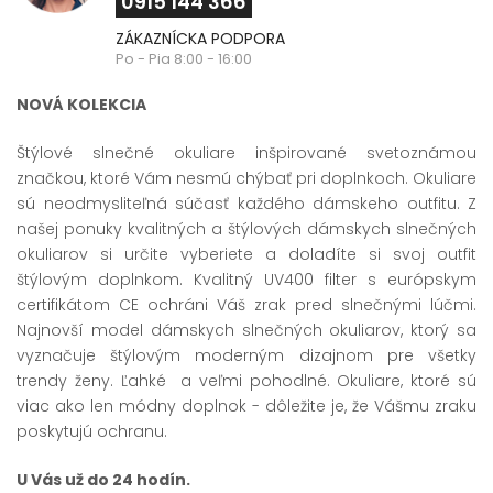
0915 144 366
ZÁKAZNÍCKA PODPORA
Po - Pia 8:00 - 16:00
NOVÁ KOLEKCIA
Štýlové slnečné okuliare inšpirované svetoznámou
značkou, ktoré Vám nesmú chýbať pri doplnkoch. Okuliare
sú neodmysliteľná súčasť každého dámskeho outfitu. Z
našej ponuky kvalitných a štýlových dámskych slnečných
okuliarov si určite vyberiete a doladíte si svoj outfit
štýlovým doplnkom. Kvalitný UV400 filter s európskym
certifikátom CE ochráni Váš zrak pred slnečnými lúčmi.
Najnovší model dámskych slnečných okuliarov, ktorý sa
vyznačuje štýlovým moderným dizajnom pre všetky
trendy ženy. Ľahké a veľmi pohodlné. Okuliare, ktoré sú
viac ako len módny doplnok - dôležite je, že Vášmu zraku
poskytujú ochranu.
U Vás už do 24 hodín.