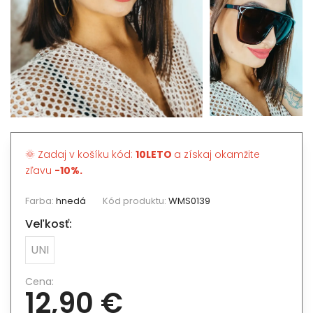
🌞 Zadaj v košíku kód:
10LETO
a získaj okamžite
zľavu
-10%.
Farba:
hnedá
Kód produktu:
WMS0139
Veľkosť:
UNI
Cena:
12,90 €