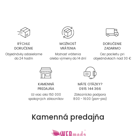
RÝCHLE
MOŽNOSŤ
DORUČENIE
DORUČENIE
VRÁTENIA
ZADARMO
Objednávky odosielame
Možnosť vrátenia
Cez packetu pri
do 24 hodín
alebo výmeny do 14 dní
objednávkach nad 30 €
KAMENNÁ
MÁTE OTÁZKY?
PREDAJŇA
0915 144 366
Už viac ako 150 000
Zákaznícka podpora
spokojných zákazníkov
8:00 - 16:00 (pon-pia)
Kamenná
predajňa