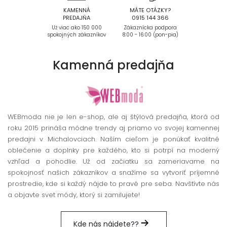
KAMENNÁ
MÁTE OTÁZKY?
PREDAJŇA
0915 144 366
Už viac ako 150 000
Zákaznícka podpora
spokojných zákazníkov
8:00 - 16:00 (pon-pia)
Kamenná
predajňa
WEBmoda nie je len e-shop, ale aj štýlová predajňa, ktorá od
roku 2015 prináša módne trendy aj priamo vo svojej kamennej
predajni v Michalovciach. Naším cieľom je ponúkať kvalitné
oblečenie a doplnky pre každého, kto si potrpí na moderný
vzhľad a pohodlie. Už od začiatku sa zameriavame na
spokojnosť našich zákazníkov a snažíme sa vytvoriť príjemné
prostredie, kde si každý nájde to pravé pre seba. Navštívte nás
a objavte svet módy, ktorý si zamilujete!
Kde nás nájdete??