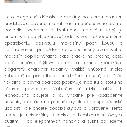
Tieto elegantné dámske mokasíny so zlatou prackou
predstavujú dokonalú kombináciu nadčasového štýlu a
pohodlia. Vyrobené z kvalitného materiálu, ktorý je
príjemný na dotyk a zároveň odolný voči každodennému
opotrebeniu, poskytujú mokasíny pocit luxusu a
sofistikovanosti pri každom kroku. Jedinečný dizajn týchto
mokasín dopĺňa výrazná zlatá pracka na prednej časti,
ktorá pridáva štýlový akcent a jemne zdôrazňuje
elegantný charakter topánky. Mäkká vnútorná stielka
zabezpečuje pohodlie aj pri dlhšom nosení, zatiaľ čo
flexibilná a pevná podrážka poskytuje stabilitu a istotu na
rôznych povrchoch. Mokasíny sú nízke, takže ich
jednoducho obujete a sú vhodné pre každodenné
nosenie, do práce, na prechádzky alebo na spoločenské
udalosti, kde chcete pôsobiť štýlovo a upravene. Tento
model je univerzálny a ľahko sa kombinuje s rôznymi
outfitmi – od elegantných nohavíc a sukní po ležérne