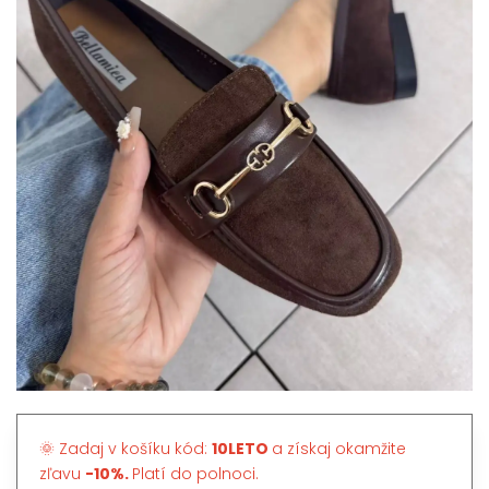
🌞 Zadaj v košíku kód:
10LETO
a získaj okamžite
zľavu
-10%.
Platí do polnoci.