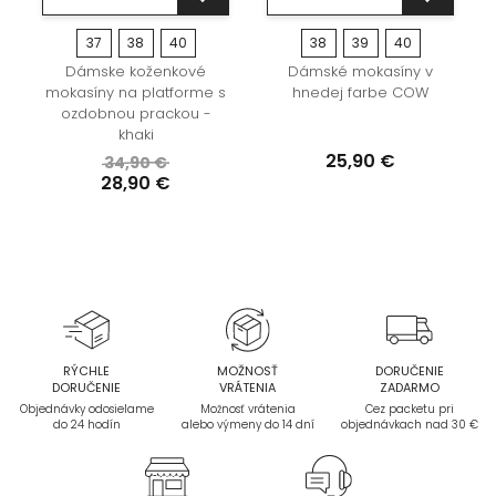
37
38
40
38
39
40
Dámske koženkové
Dámské mokasíny v
-
mokasíny na platforme s
hnedej farbe COW
ozdobnou prackou -
khaki
25,90 €
34,90 €
28,90 €
RÝCHLE
MOŽNOSŤ
DORUČENIE
DORUČENIE
VRÁTENIA
ZADARMO
Objednávky odosielame
Možnosť vrátenia
Cez packetu pri
do 24 hodín
alebo výmeny do 14 dní
objednávkach nad 30 €