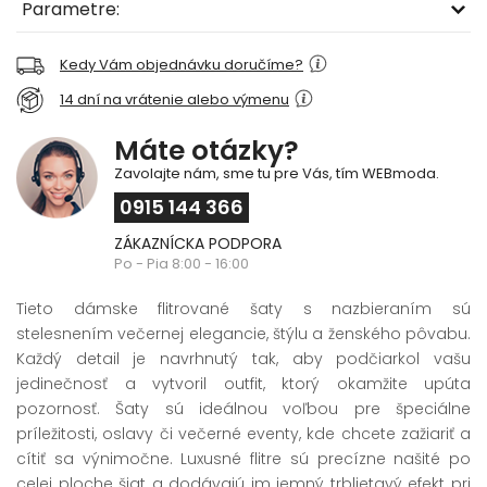
Parametre:
Kedy Vám objednávku doručíme?
14 dní na vrátenie alebo výmenu
Máte otázky?
Zavolajte nám, sme tu pre Vás, tím WEBmoda.
0915 144 366
ZÁKAZNÍCKA PODPORA
Po - Pia 8:00 - 16:00
Tieto dámske flitrované šaty s nazbieraním sú
stelesnením večernej elegancie, štýlu a ženského pôvabu.
Každý detail je navrhnutý tak, aby podčiarkol vašu
jedinečnosť a vytvoril outfit, ktorý okamžite upúta
pozornosť. Šaty sú ideálnou voľbou pre špeciálne
príležitosti, oslavy či večerné eventy, kde chcete zažiariť a
cítiť sa výnimočne. Luxusné flitre sú precízne našité po
celej ploche šiat a dodávajú im jemný trblietavý efekt pri