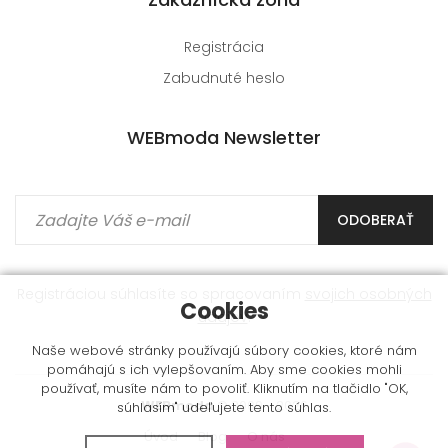
Registrácia
Zabudnuté heslo
WEBmoda Newsletter
ODOBERAŤ
Registráciou súhlasíte so spracovaním
svojich osobných
Cookies
údajov
.
Naše webové stránky používajú súbory cookies, ktoré nám
pomáhajú s ich vylepšovaním. Aby sme cookies mohli
používať, musíte nám to povoliť. Kliknutím na tlačidlo "OK,
WEBmoda
© 2009 - 2026
súhlasím" udeľujete tento súhlas.
Úvod
Blog
O nás