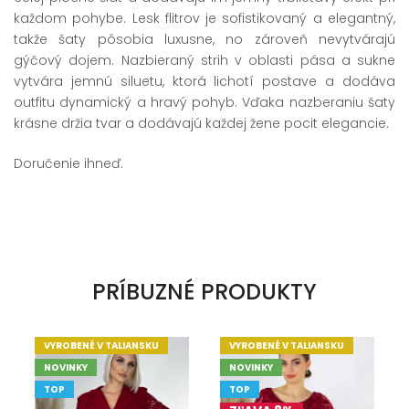
každom pohybe. Lesk flitrov je sofistikovaný a elegantný,
takže šaty pôsobia luxusne, no zároveň nevytvárajú
gýčový dojem. Nazbieraný strih v oblasti pása a sukne
vytvára jemnú siluetu, ktorá lichotí postave a dodáva
outfitu dynamický a hravý pohyb. Vďaka nazberaniu šaty
krásne držia tvar a dodávajú každej žene pocit elegancie.
Doručenie ihneď.
PRÍBUZNÉ PRODUKTY
VYROBENÉ V TALIANSKU
VYROBENÉ V TALIANSKU
NOVINKY
NOVINKY
TOP
TOP