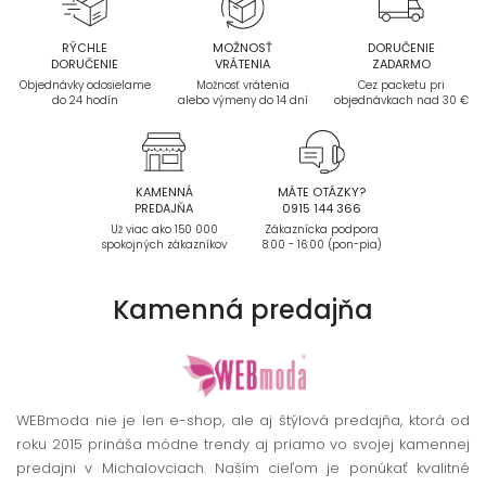
RÝCHLE
MOŽNOSŤ
DORUČENIE
DORUČENIE
VRÁTENIA
ZADARMO
Objednávky odosielame
Možnosť vrátenia
Cez packetu pri
do 24 hodín
alebo výmeny do 14 dní
objednávkach nad 30 €
KAMENNÁ
MÁTE OTÁZKY?
PREDAJŇA
0915 144 366
Už viac ako 150 000
Zákaznícka podpora
spokojných zákazníkov
8:00 - 16:00 (pon-pia)
Kamenná
predajňa
WEBmoda nie je len e-shop, ale aj štýlová predajňa, ktorá od
roku 2015 prináša módne trendy aj priamo vo svojej kamennej
predajni v Michalovciach. Naším cieľom je ponúkať kvalitné