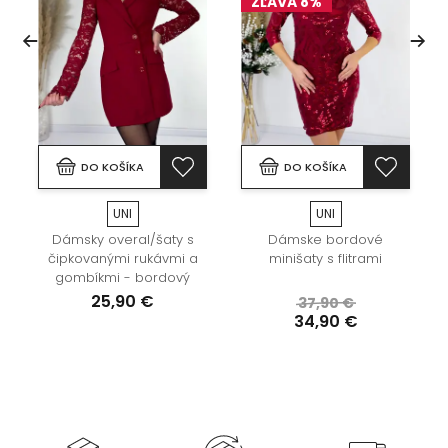
ZĽAVA 8%
DO KOŠÍKA
DO KOŠÍKA
UNI
UNI
Dámsky overal/šaty s
Dámske bordové
čipkovanými rukávmi a
minišaty s flitrami
gombíkmi - bordový
25,90 €
37,90 €
34,90 €