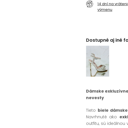
14 dní na vráten
výmenu
Dostupné aj iné f
Dámske exkluzívne s
nevesty
Tieto
biele dámske
Navrhnuté ako
exk
outfitu, sú ideálno