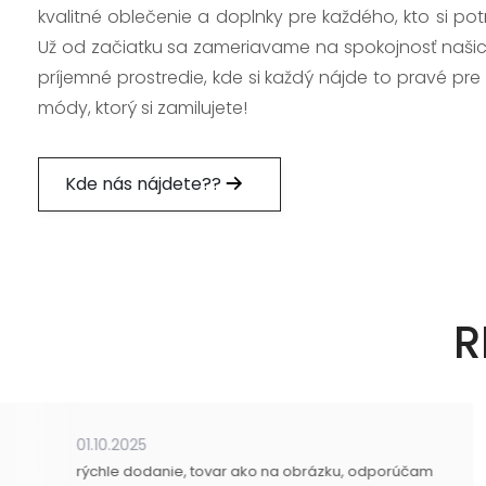
kvalitné oblečenie a doplnky pre každého, kto si po
Už od začiatku sa zameriavame na spokojnosť našic
príjemné prostredie, kde si každý nájde to pravé pre
módy, ktorý si zamilujete!
Kde nás nájdete??
R
01.10.2025
rýchle dodanie, tovar ako na obrázku, odporúčam