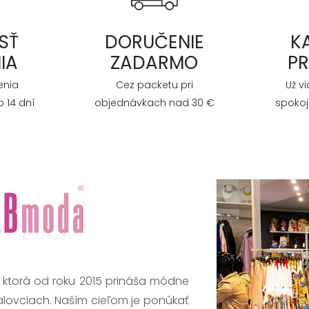
SŤ
DORUČENIE
K
IA
ZADARMO
P
enia
Cez packetu pri
Už v
 14 dní
objednávkach nad 30 €
spokoj
, ktorá od roku 2015 prináša módne
alovciach. Naším cieľom je ponúkať