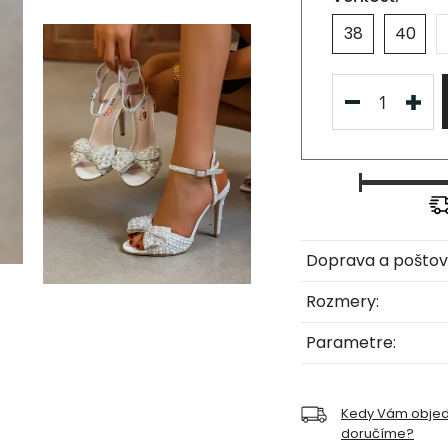
38
40
Doprava a poštov
Rozmery:
Parametre:
Kedy Vám obje
doručíme?