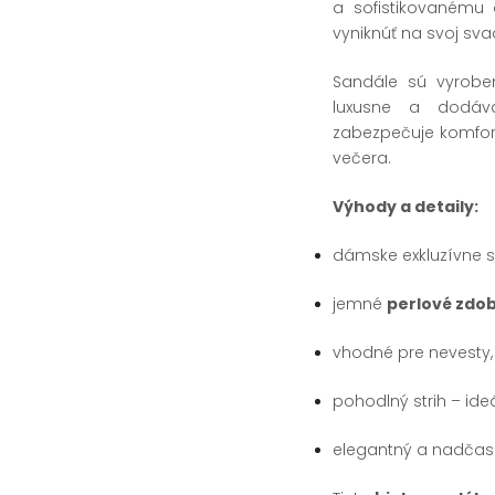
a sofistikovanému 
vyniknúť na svoj sv
Sandále sú vyrob
luxusne a dodáva
zabezpečuje komfort
večera.
Výhody a detaily:
dámske exkluzívne sa
jemné
perlové zdo
vhodné pre nevesty, d
pohodlný strih – id
elegantný a nadčasov