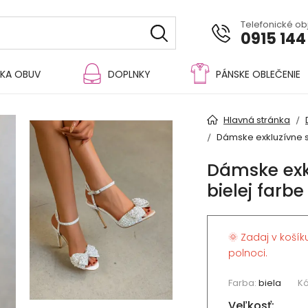
Telefonické o
0915 144
KA OBUV
DOPLNKY
PÁNSKE OBLEČENIE
Hlavná stránka
Dámske exkluzívne sa
Dámske exk
bielej farbe
🌞 Zadaj v košík
polnoci.
Farba:
biela
Kó
Veľkosť: