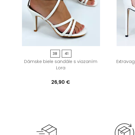
38
41
m
Dámske biele sandále s viazaním
Extrava
Lora
26,90 €