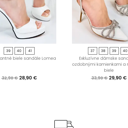
39
40
41
37
38
39
40
gantné biele sandále Lomea
Exkluzívne dámske sand
ozdobnými kamienkami a 
biele
28,90 €
29,90 €
32,90 €
33,90 €