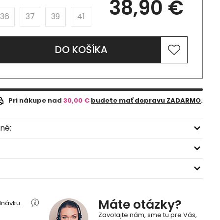
38,90 €
36
37
39
41
DO KOŠÍKA
Pri nákupe nad
30,00 €
budete mať dopravu ZADARMO
.
né:
Máte otázky?
dnávku
Zavolajte nám, sme tu pre Vás,