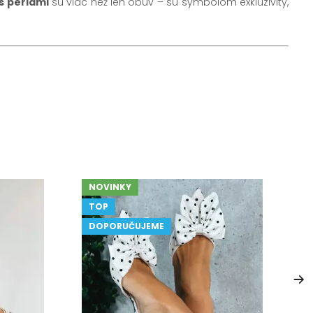
s perlami
sú viac než len obuv – sú symbolom exkluzivity,
NOVINKY
TOP
DOPORUČUJEME