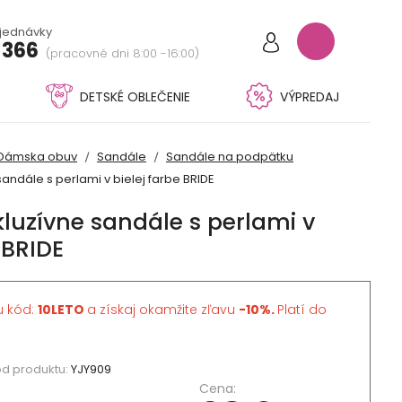
bjednávky
 366
(pracovné dni 8:00 -16:00)
DETSKÉ OBLEČENIE
VÝPREDAJ
Dámska obuv
Sandále
Sandále na podpätku
ndále s perlami v bielej farbe BRIDE
luzívne sandále s perlami v
 BRIDE
u kód:
10LETO
a získaj okamžite zľavu
-10%.
Platí do
d produktu:
YJY909
Cena: