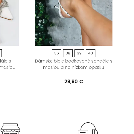
36
38
39
40
ále s
Dámske biele bodkované sandále s
mašľou -
mašľou a na nízkom opätku
m
28,90 €