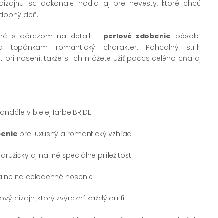
dizajnu sa dokonale hodia aj pre nevesty, ktoré chcú
adobný deň.
ené s dôrazom na detail –
perlové zdobenie
pôsobí
 topánkam romantický charakter. Pohodlný strih
 pri nosení, takže si ich môžete užiť počas celého dňa aj
ndále v bielej farbe BRIDE
benie
pre luxusný a romantický vzhľad
ružičky aj na iné špeciálne príležitosti
eálne na celodenné nosenie
ý dizajn, ktorý zvýrazní každý outfit