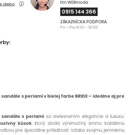
tím WEBmoda.
ie alebo
0915 144 366
ZÁKAZNÍCKA PODPORA
Po - Pia 8:00 - 16:00
arby:
andále s perlami v bielej farbe BRIDE – ideálne aj pre
 sandále s perlami
sú stelesnením elegancie a luxusu.
luzívny kúsok
, ktorý dodá výnimočný šmrnc každému
u voľbou pre špeciálne príležitosti. Vďaka svojmu jemnému