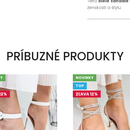
Tieto
biele sandále 
ženskosti a štýlu.
PRÍBUZNÉ PRODUKTY
Y
NOVINKY
TOP
12%
ZĽAVA 12%