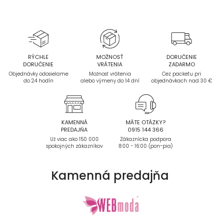
RÝCHLE
MOŽNOSŤ
DORUČENIE
DORUČENIE
VRÁTENIA
ZADARMO
Objednávky odosielame
Možnosť vrátenia
Cez packetu pri
do 24 hodín
alebo výmeny do 14 dní
objednávkach nad 30 €
KAMENNÁ
MÁTE OTÁZKY?
PREDAJŇA
0915 144 366
Už viac ako 150 000
Zákaznícka podpora
spokojných zákazníkov
8:00 - 16:00 (pon-pia)
Kamenná
predajňa