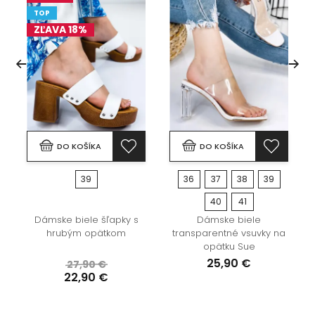
TOP
ZĽAVA 18%
DO KOŠÍKA
DO KOŠÍKA
39
36
37
38
39
40
41
é
Dámske biele šľapky s
Dámske biele
hrubým opätkom
transparentné vsuvky na
opätku Sue
25,90 €
27,90 €
22,90 €