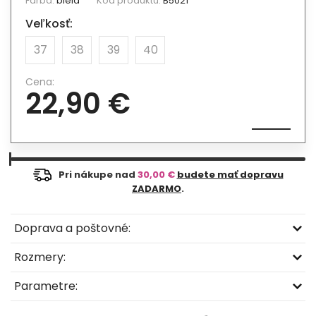
Farba:
biela
Kód produktu:
B5021
Veľkosť:
37
38
39
40
Cena:
22,90 €
Pri nákupe nad
30,00 €
budete mať dopravu
ZADARMO
.
Doprava a poštovné:
Rozmery:
Parametre: