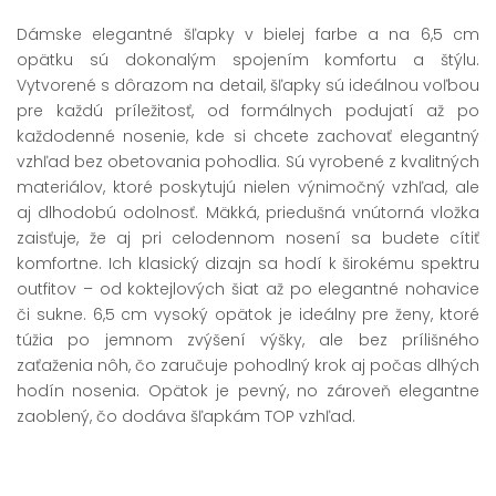
Dámske elegantné šľapky v bielej farbe a na 6,5 cm
opätku sú dokonalým spojením komfortu a štýlu.
Vytvorené s dôrazom na detail, šľapky sú ideálnou voľbou
pre každú príležitosť, od formálnych podujatí až po
každodenné nosenie, kde si chcete zachovať elegantný
vzhľad bez obetovania pohodlia. Sú vyrobené z kvalitných
materiálov, ktoré poskytujú nielen výnimočný vzhľad, ale
aj dlhodobú odolnosť. Mäkká, priedušná vnútorná vložka
zaisťuje, že aj pri celodennom nosení sa budete cítiť
komfortne. Ich klasický dizajn sa hodí k širokému spektru
outfitov – od koktejlových šiat až po elegantné nohavice
či sukne. 6,5 cm vysoký opätok je ideálny pre ženy, ktoré
túžia po jemnom zvýšení výšky, ale bez prílišného
zaťaženia nôh, čo zaručuje pohodlný krok aj počas dlhých
hodín nosenia. Opätok je pevný, no zároveň elegantne
zaoblený, čo dodáva šľapkám TOP vzhľad.