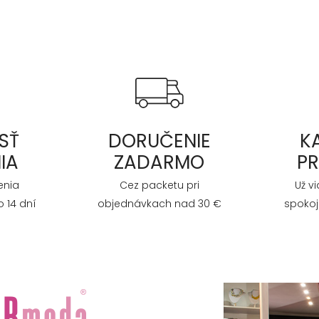
SŤ
DORUČENIE
K
IA
ZADARMO
P
enia
Cez packetu pri
Už v
 14 dní
objednávkach nad 30 €
spokoj