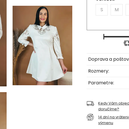
S
M
Doprava a poštov
Rozmery:
Parametre:
Kedy Vám obje
doručíme?
14 dní na vráten
výmenu