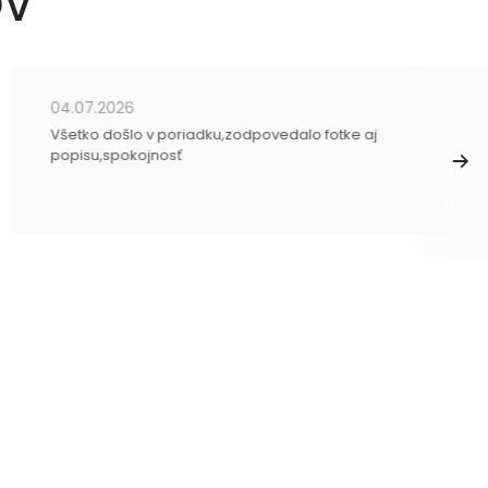
OV
04.07.2026
Všetko došlo v poriadku,zodpovedalo fotke aj
popisu,spokojnosť