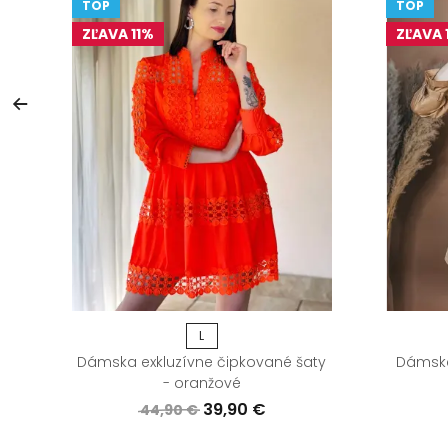
TOP
TOP
ZĽAVA 11%
ZĽAVA 
L
Dámska exkluzívne čipkované šaty
Dámske
- oranžové
39,90 €
44,90 €