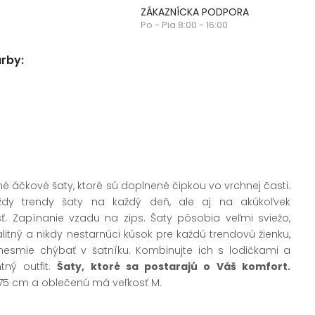
ZÁKAZNÍCKA PODPORA
Po - Pia 8:00 - 16:00
arby:
 áčkové šaty, ktoré sú doplnené čipkou vo vrchnej časti.
dy trendy šaty na každý deň, ale aj na akúkoľvek
ť. Zapínanie vzadu na zips. Šaty pôsobia veľmi sviežo,
alitný a nikdy nestarnúci kúsok pre každú trendovú žienku,
nesmie chýbať v šatníku. Kombinujte ich s lodičkami a
tný outfit.
Šaty, ktoré sa postarajú o Váš komfort.
75 cm a oblečenú má veľkosť M.