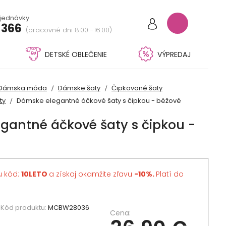
bjednávky
 366
(pracovné dni 8:00 -16:00)
DETSKÉ OBLEČENIE
VÝPREDAJ
Dámska móda
Dámske šaty
Čipkované šaty
ty
Dámske elegantné áčkové šaty s čipkou - béžové
gantné áčkové šaty s čipkou -
u kód:
10LETO
a získaj okamžite zľavu
-10%.
Platí do
Kód produktu:
MCBW28036
Cena: