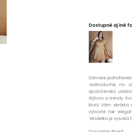
Dostupné aj iné f
Dámske jednofarebné
Jednoduché, no vž
spoločenskú udalos
štýlovo a trendy. Kv
ktorý Vám skrátka 
vytvorte tak elegan
Modelka je vysoká 1
Doručenie ihneď.