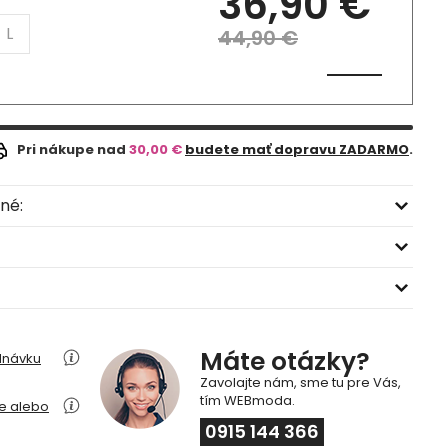
36,90 €
L
44,90 €
Pri nákupe nad
30,00 €
budete mať dopravu ZADARMO
.
né:
Máte otázky?
dnávku
Zavolajte nám, sme tu pre Vás,
tím WEBmoda.
ie alebo
0915 144 366