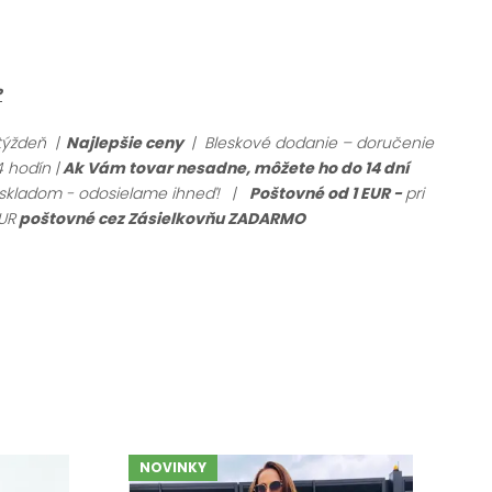
?
týždeň |
Najlepšie ceny
| Bleskové dodanie – doručenie
 hodín |
Ak Vám tovar nesadne, môžete ho do 14 dní
r skladom - odosielame ihneď!
|
Poštovné od 1 EUR -
pri
UR
poštovné cez Zásielkovňu ZADARMO
NOVINKY