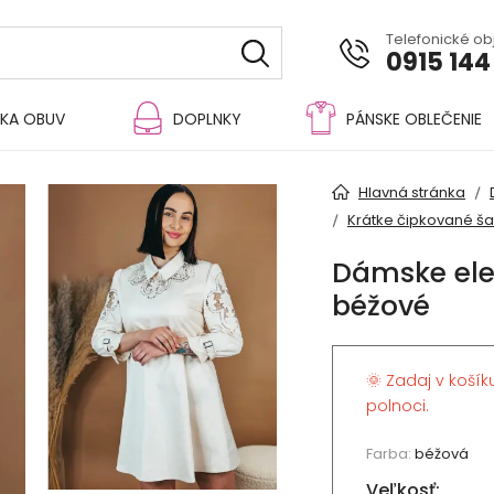
Telefonické o
0915 144
KA OBUV
DOPLNKY
PÁNSKE OBLEČENIE
Hlavná stránka
Krátke čipkované ša
Dámske ele
béžové
🌞 Zadaj v košík
polnoci.
Farba:
béžová
Veľkosť: