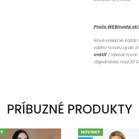
Prečo WEBmoda.sk
Nové kolekcie každý 
vášho tovaru aj do 24
vrátiť
| Všetok tova
objednávke nad 30 E
PRÍBUZNÉ PRODUKTY
Y
NOVINKY