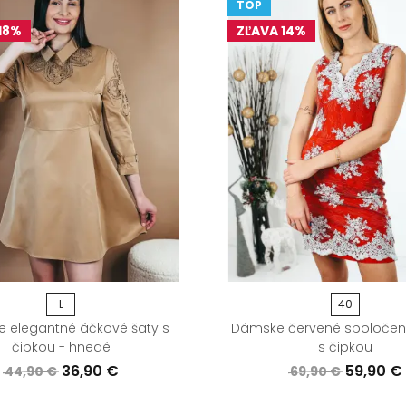
TOP
18%
ZĽAVA 14%
L
40
 elegantné áčkové šaty s
Dámske červené spoločen
čipkou - hnedé
s čipkou
36,90 €
59,90 €
44,90 €
69,90 €