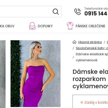
Telefonické o
0915 144
KA OBUV
DOPLNKY
PÁNSKE OBLEČENIE
Hlavná stránka
Spoločenské šaty- 
Dámske elastické sp
cyklamenové
Dámske ela
rozparkom a
cyklameno
🌞 Zadaj v košík