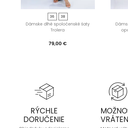
36
38
 s
Dámske dlhé spoločenské šaty
Dámsk
Trolera
op
79,00 €
RÝCHLE
MOŽNO
DORUČENIE
VRÁTEN