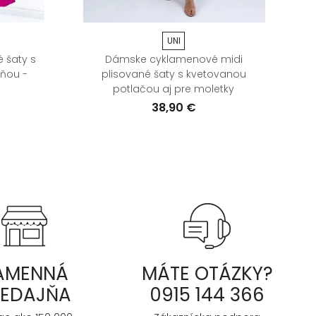
UNI
 šaty s
Dámske cyklamenové midi
kňou -
plisované šaty s kvetovanou
potlačou aj pre moletky
38,90 €
AMENNÁ
MÁTE OTÁZKY?
REDAJŇA
0915 144 366