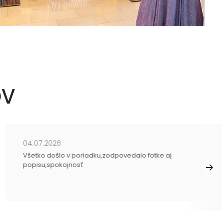
OV
04.07.2026
Všetko došlo v poriadku,zodpovedalo fotke aj
popisu,spokojnosť