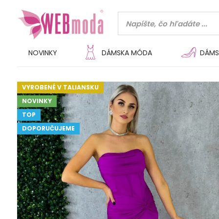
NOVINKY
DÁMSKA MÓDA
DÁMS
VYROBENÉ V TALIANSKU
NOVINKY
TOP
DOPORUČUJEME