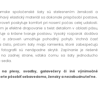
ámske spoločenské šaty sú stelesnením ženskosti a
iliehavý elastický materiál sa dokonale prispôsobí postave,
ároveň poskytuje komfort pri nosení počas celej udalosti.
je efektné drapovanie s twist detailom v oblasti pásu,
hľuje a krásne tvaruje postavu. Vysoký rozparok dodáva
ť a zároveň umožňuje pohodlný pohyb. Vrchná časť
 čisto, pričom šaty majú ramienka, ktoré zabezpečujú
fotografii sú nenápadne skryté. Zapínanie je riešené
 na zadnej strane, vďaka čomu sa šaty jednoducho
 sedia.
 na plesy, svadby, galavečery či iné výnimočné
chcete pôsobiť sebavedomo, žensky a nezabudnuteľne.