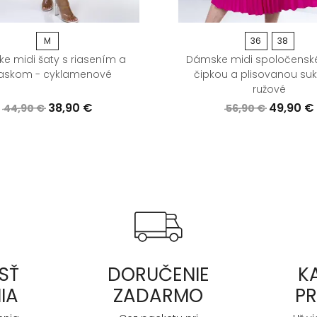
M
36
38
e midi šaty s riasením a
Dámske midi spoločenské
askom - cyklamenové
čipkou a plisovanou su
ružové
38,90 €
49,90 €
44,90 €
56,90 €
SŤ
DORUČENIE
K
IA
ZADARMO
P