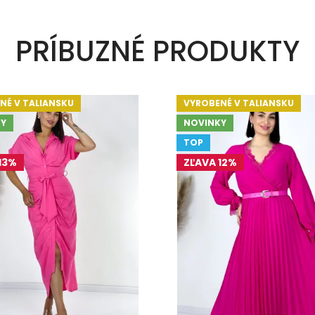
PRÍBUZNÉ PRODUKTY
NÉ V TALIANSKU
VYROBENÉ V TALIANSKU
Y
NOVINKY
TOP
13%
ZĽAVA 12%