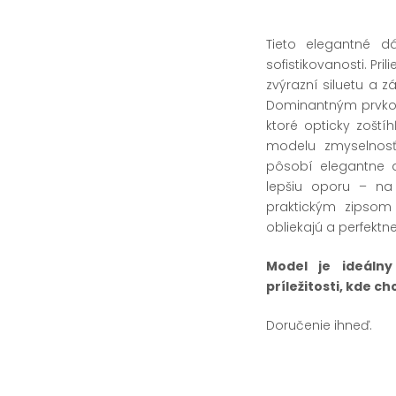
Tieto elegantné d
sofistikovanosti. Pr
zvýrazní siluetu a z
Dominantným prvkom 
ktoré opticky zoští
modelu zmyselnos
pôsobí elegantne a
lepšiu oporu – na 
praktickým zipsom
obliekajú a perfektne
Model je ideálny
príležitosti, kde 
Doručenie ihneď.