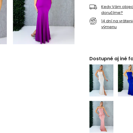
Kedy Vám obje
doručíme?
14 dní na vráten
výmenu
Dostupné aj iné f