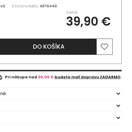
ová
Kód produktu:
ART6449
Cena:
39,90 €
DO KOŠÍKA
Pri nákupe nad
30,00 €
budete mať dopravu ZADARMO
.
né: