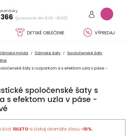
bjednávky
 366
(pracovné dni 8:00 -16:00)
DETSKÉ OBLEČENIE
VÝPREDAJ
Dámska móda
Dámske šaty
Spoločenské šaty
dlhé
oločenské šaty s rozparkom a s efektom uzla v páse -
stické spoločenské šaty s
 s efektom uzla v páse -
vé
u kód:
10LETO
a získaj okamžite zľavu
-10%.