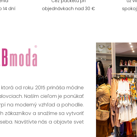
enia
Cez packetu pri
Už v
 14 dní
objednávkach nad 30 €
spokoj
, ktorá od roku 2015 prináša módne
alovciach. Naším cieľom je ponúkať
trpí na moderný vzhľad a pohodlie.
h zákazníkov a snažíme sa vytvoriť
 seba. Navštívte nás a objavte svet