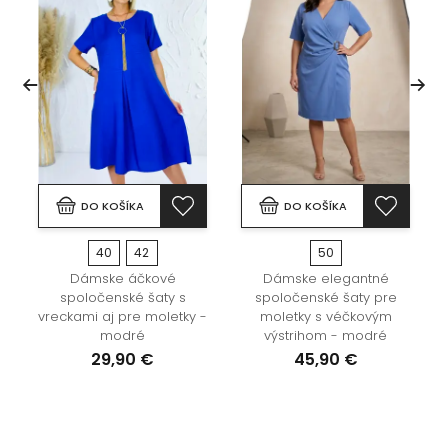
DO KOŠÍKA
DO KOŠÍKA
40
42
50
Dámske áčkové
Dámske elegantné
spoločenské šaty s
spoločenské šaty pre
vreckami aj pre moletky -
moletky s véčkovým
modré
výstrihom - modré
29,90 €
45,90 €