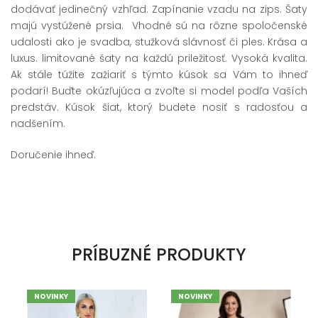
dodávať jedinečný vzhľad. Zapínanie vzadu na zips. Šaty
majú vystúžené prsia. Vhodné sú na rôzne spoločenské
udalosti ako je svadba, stužková slávnosť či ples.
Krása a
luxus. limitované šaty na každú priležitosť. Vysoká kvalita.
Ak stále túžite zažiariť s týmto kúsok sa Vám to ihneď
podarí! Buďte okúzľujúca a zvoľte si model podľa Vaších
predstáv. Kúsok šiat, ktorý budete nosiť s radosťou a
nadšením.
Doručenie ihneď.
PRÍBUZNÉ PRODUKTY
NOVINKY
NOVINKY