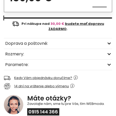
Pri nákupe nad
30,00 €
budete mať dopravu
ZADARMO
.
Doprava a poštovné:
Rozmery:
Parametre:
Kedy Vám objednávku doručíme?
14 dní na vrátenie alebo výmenu
Máte otázky?
Zavolajte nám, sme tu pre Vás, tím WEBmoda.
0915 144 366