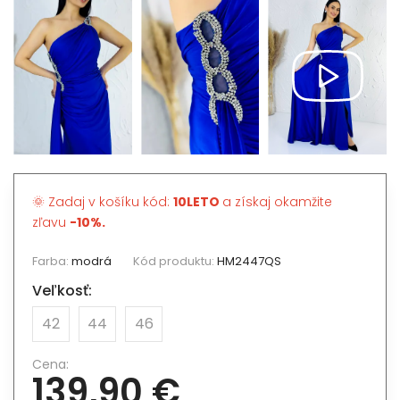
🌞 Zadaj v košíku kód:
10LETO
a získaj okamžite
zľavu
-10%.
Farba:
modrá
Kód produktu:
HM2447QS
Veľkosť:
42
44
46
Cena:
139,90 €