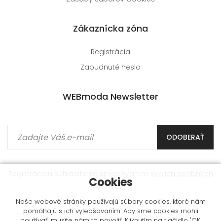
Zákaznícka zóna
Registrácia
Zabudnuté heslo
WEBmoda Newsletter
ODOBERAŤ
Registráciou súhlasíte so spracovaním
svojich osobných
Cookies
údajov
.
Naše webové stránky používajú súbory cookies, ktoré nám
pomáhajú s ich vylepšovaním. Aby sme cookies mohli
používať, musíte nám to povoliť. Kliknutím na tlačidlo "OK,