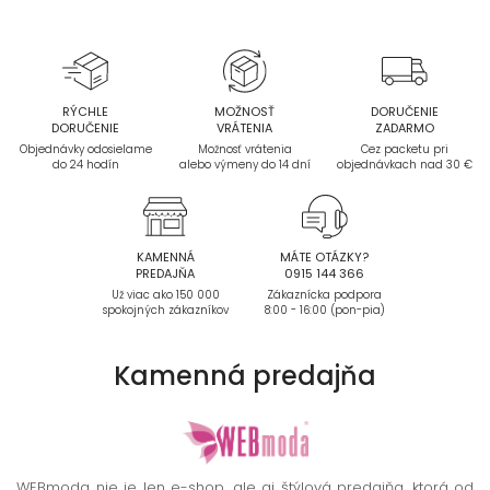
RÝCHLE
MOŽNOSŤ
DORUČENIE
DORUČENIE
VRÁTENIA
ZADARMO
Objednávky odosielame
Možnosť vrátenia
Cez packetu pri
do 24 hodín
alebo výmeny do 14 dní
objednávkach nad 30 €
KAMENNÁ
MÁTE OTÁZKY?
PREDAJŇA
0915 144 366
Už viac ako 150 000
Zákaznícka podpora
spokojných zákazníkov
8:00 - 16:00 (pon-pia)
Kamenná
predajňa
WEBmoda nie je len e-shop, ale aj štýlová predajňa, ktorá od