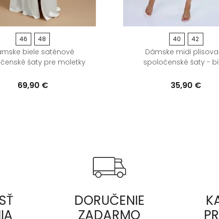
46
48
40
42
mske biele saténové
Dámske midi plisov
čenské šaty pre moletky
spoločenské šaty - bi
69,90 €
35,90 €
SŤ
DORUČENIE
K
IA
ZADARMO
P