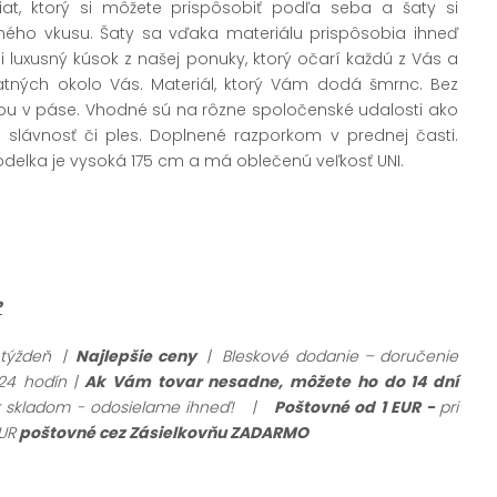
šiat, ktorý si môžete prispôsobiť podľa seba a šaty si
tného vkusu. Šaty sa vďaka materiálu prispôsobia ihneď
i luxusný kúsok z našej ponuky, ktorý očarí každú z Vás a
tných okolo Vás. Materiál, ktorý Vám dodá šmrnc. Bez
ou v páse. Vhodné sú na rôzne spoločenské udalosti ako
 slávnosť či ples. Doplnené razporkom v prednej časti.
odelka je vysoká 175 cm a má oblečenú veľkosť UNI.
?
 týždeň |
Najlepšie ceny
| Bleskové dodanie – doručenie
24 hodín |
Ak Vám tovar nesadne, môžete ho do 14 dní
ar skladom - odosielame ihneď!
|
Poštovné od 1 EUR -
pri
UR
poštovné cez Zásielkovňu ZADARMO