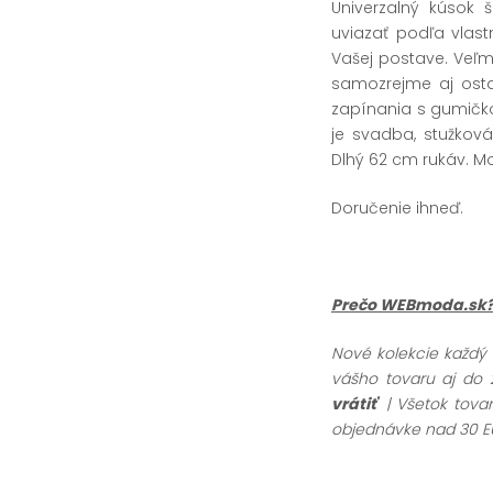
Univerzalný kúsok 
uviazať podľa vlas
Vašej postave. Veľm
samozrejme aj osta
zapínania s gumičk
je svadba, stužková
Dlhý 62 cm rukáv. M
Doručenie ihneď.
Prečo WEBmoda.sk
Nové kolekcie každý
vášho tovaru aj do 
vrátiť
| Všetok tov
objednávke nad 30 E