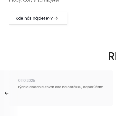
módy, ktorý si zamilujete!
Kde nás nájdete??
R
01.10.2025
rýchle dodanie, tovar ako na obrázku, odporúčam