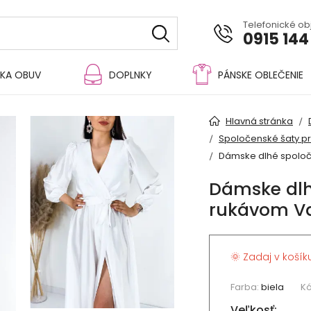
Telefonické o
0915 144
KA OBUV
DOPLNKY
PÁNSKE OBLEČENIE
Hlavná stránka
Spoločenské šaty p
Dámske dlhé spoloč
Dámske dlh
rukávom Va
🌞 Zadaj v košík
Farba:
biela
Kó
Veľkosť: