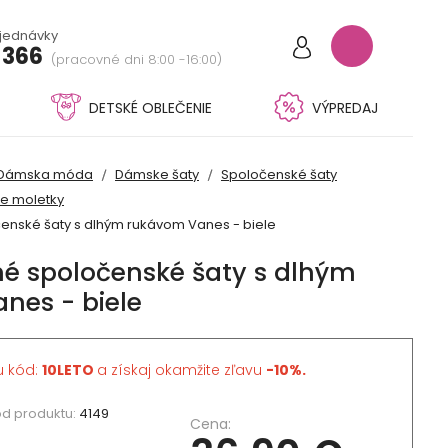
bjednávky
 366
(pracovné dni 8:00 -16:00)
DETSKÉ OBLEČENIE
VÝPREDAJ
Dámska móda
Dámske šaty
Spoločenské šaty
re moletky
enské šaty s dlhým rukávom Vanes - biele
é spoločenské šaty s dlhým
nes - biele
u kód:
10LETO
a získaj okamžite zľavu
-10%.
d produktu:
4149
Cena: