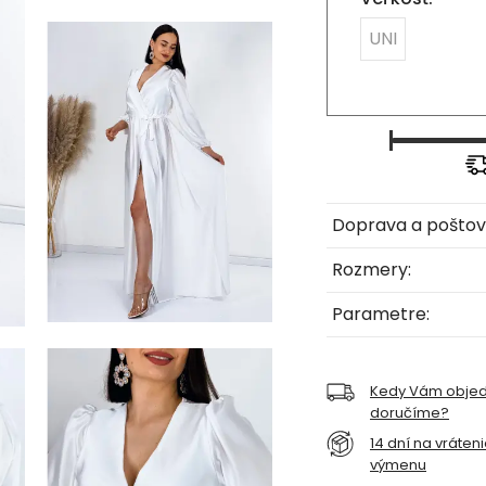
UNI
Doprava a poštov
Rozmery:
Parametre:
Kedy Vám obje
doručíme?
14 dní na vráten
výmenu