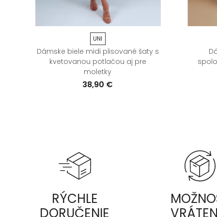
UNI
di
Dámske biele midi plisované šaty s
Dá
kvetovanou potlačou aj pre
spolo
moletky
38,90 €
RÝCHLE
MOŽNO
DORUČENIE
VRÁTEN