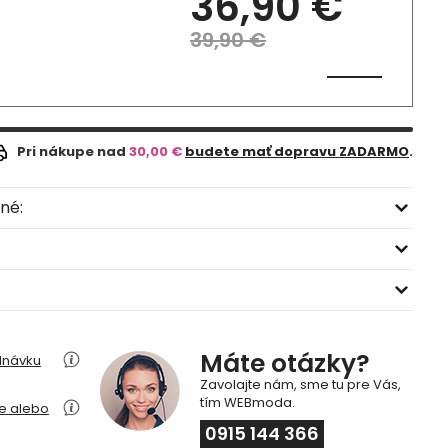
36,90 €
39,90 €
Pri nákupe nad
30,00 €
budete mať dopravu ZADARMO
.
né:
Máte otázky?
dnávku
Zavolajte nám, sme tu pre Vás,
tím WEBmoda.
ie alebo
0915 144 366