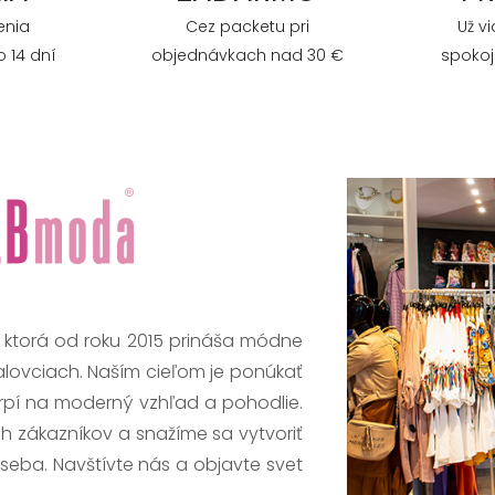
enia
Cez packetu pri
Už v
 14 dní
objednávkach nad 30 €
spokoj
, ktorá od roku 2015 prináša módne
alovciach. Naším cieľom je ponúkať
trpí na moderný vzhľad a pohodlie.
h zákazníkov a snažíme sa vytvoriť
 seba. Navštívte nás a objavte svet