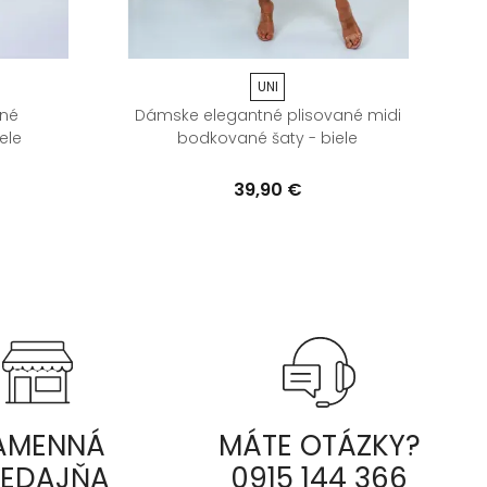
UNI
ané
Dámske elegantné plisované midi
D
ele
bodkované šaty - biele
39,90 €
AMENNÁ
MÁTE OTÁZKY?
REDAJŇA
0915 144 366