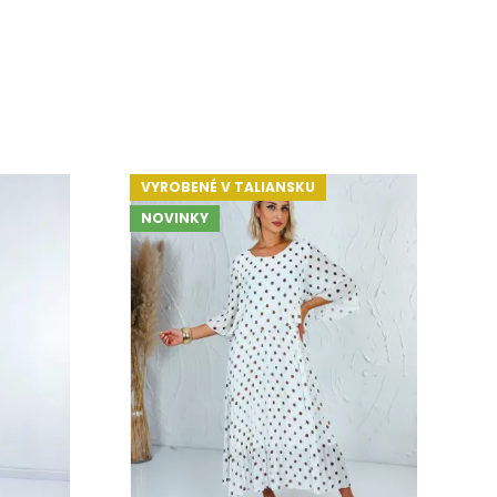
VYROBENÉ V TALIANSKU
V
NOVINKY