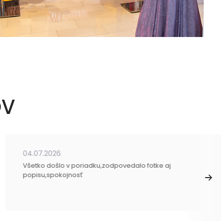
OV
04.07.2026
Všetko došlo v poriadku,zodpovedalo fotke aj
popisu,spokojnosť