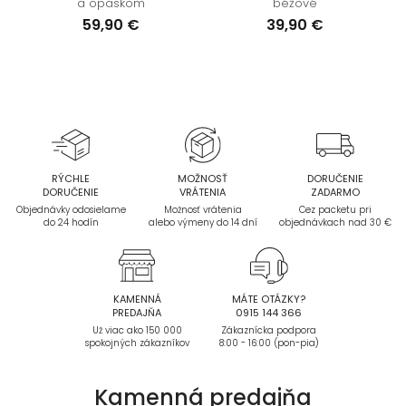
a opaskom
béžové
59,90 €
39,90 €
RÝCHLE
MOŽNOSŤ
DORUČENIE
DORUČENIE
VRÁTENIA
ZADARMO
Objednávky odosielame
Možnosť vrátenia
Cez packetu pri
do 24 hodín
alebo výmeny do 14 dní
objednávkach nad 30 €
KAMENNÁ
MÁTE OTÁZKY?
PREDAJŇA
0915 144 366
Už viac ako 150 000
Zákaznícka podpora
spokojných zákazníkov
8:00 - 16:00 (pon-pia)
Kamenná
predajňa