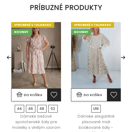
PRÍBUZNÉ PRODUKTY
VYROBENÉ V TALIANSKU
VYROBENÉ V TALIANSKU
NOVINKY
NOVINKY
DO KOŠÍKA
DO KOŠÍKA
44
46
48
52
UNI
é
Dámske béžové
Dámske elegantné
spoločenské šaty pre
plisované midi
moletky s vlnitým vzorom
bodkované šaty -