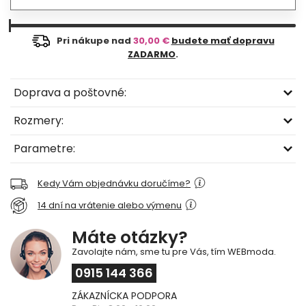
Pri nákupe nad
30,00 €
budete mať dopravu
ZADARMO
.
Doprava a poštovné:
Rozmery:
Parametre:
Kedy Vám objednávku doručíme?
14 dní na vrátenie alebo výmenu
Máte otázky?
Zavolajte nám, sme tu pre Vás, tím WEBmoda.
0915 144 366
ZÁKAZNÍCKA PODPORA