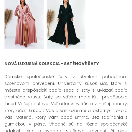
NOVÁ LUXUSNÁ KOLEKCIA - SATÉNOVÉ ŠATY
Dámske spoločenské šaty v skvelom pohodlnom
saténovom prevedení. Univerzalný kúsok šiat, ktorý si
môžete prispôsobiť podľa seba a šaty si uviazať podľa
vlastného vkusu. Šaty sa vďaka materiálu prispôsobia
ihneď Vašej postave. Veľmi luxusný kúsok z našej ponuky,
ktorý očarí každú z Vás a samozrejme aj ostatných okolo
Vás. Materiál, ktorý Vám dodá šmrnc. Bez zapínania s
gumičkou v páse. Vhodné sú na rôzne spoločenské
udalosti ako je svadba, stužková slávnosť či ples.