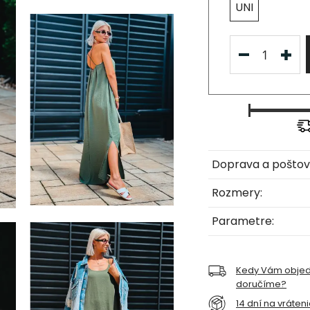
UNI
Doprava a poštov
Rozmery:
Parametre:
Kedy Vám obje
doručíme?
14 dní na vráten