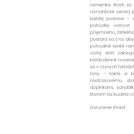
ramienka, ktoré sú
romantické večery pr
každej postave – 
pohodlie, voľnosť
príjemného, ľahkého
postará sa o to, aby 
pohodlné tenké ram
voľný strih zabez
každodenné nosenie,
sú v rôznych farbác
tóny – takže si 
nadčasovému diz
doplnkami, sandálk
ktorom sa budete cíti
Doručenie ihneď.