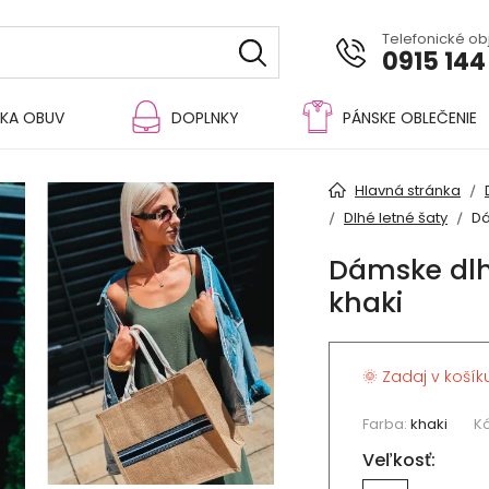
Telefonické o
0915 144
KA OBUV
DOPLNKY
PÁNSKE OBLEČENIE
Hlavná stránka
Dlhé letné šaty
Dá
Dámske dlh
khaki
🌞 Zadaj v košík
Farba:
khaki
K
Veľkosť: