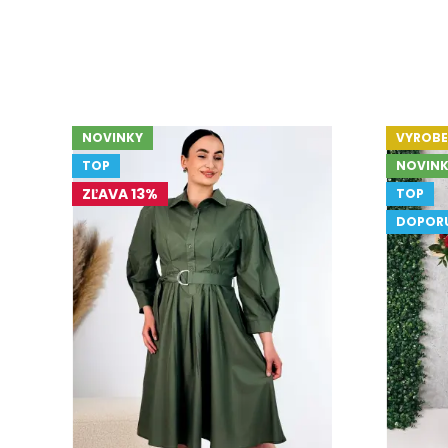
NOVINKY
VYROBE
TOP
NOVINK
ZĽAVA 13%
TOP
DOPOR