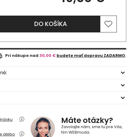
DO KOŠÍKA
Pri nákupe nad
30,00 €
budete mať dopravu ZADARMO
.
né:
Máte otázky?
dnávku
Zavolajte nám, sme tu pre Vás,
tím WEBmoda.
ie alebo