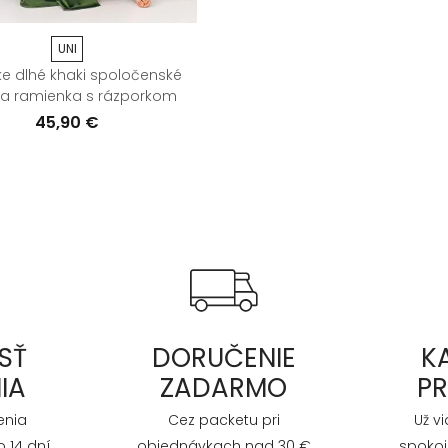
UNI
 dlhé khaki spoločenské
na ramienka s rázporkom
45,90 €
SŤ
DORUČENIE
K
IA
ZADARMO
P
enia
Cez packetu pri
Už v
 14 dní
objednávkach nad 30 €
spokoj