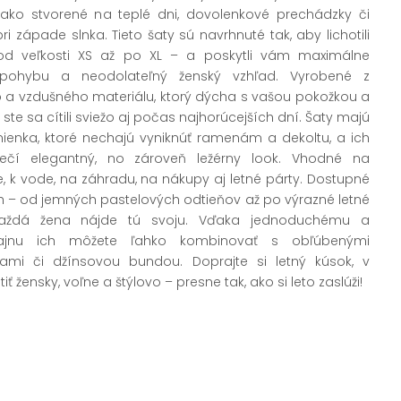
 ako stvorené na teplé dni, dovolenkové prechádzky či
i západe slnka. Tieto šaty sú navrhnuté tak, aby lichotili
od veľkosti XS až po XL – a poskytli vám maximálne
 pohybu a neodolateľný ženský vzhľad. Vyrobené z
 a vzdušného materiálu, ktorý dýcha s vašou pokožkou a
ste sa cítili sviežo aj počas najhorúcejších dní. Šaty majú
ienka, ktoré nechajú vyniknúť ramenám a dekoltu, a ich
pečí elegantný, no zároveň ležérny look. Vhodné na
 k vode, na záhradu, na nákupy aj letné párty. Dostupné
h – od jemných pastelových odtieňov až po výrazné letné
každá žena nájde tú svoju. Vďaka jednoduchému a
ajnu ich môžete ľahko kombinovať s obľúbenými
ami či džínsovou bundou. Doprajte si letný kúsok, v
ť žensky, voľne a štýlovo – presne tak, ako si leto zaslúži!