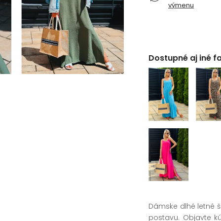
výmenu
Dostupné aj iné f
Dámske dlhé letné š
postavu. Objavte k