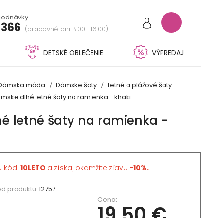
bjednávky
 366
(pracovné dni 8:00 -16:00)
DETSKÉ OBLEČENIE
VÝPREDAJ
Dámska móda
Dámske šaty
Letné a plážové šaty
mske dlhé letné šaty na ramienka - khaki
é letné šaty na ramienka -
u kód:
10LETO
a získaj okamžite zľavu
-10%.
ód produktu:
12757
Cena:
19,50 €