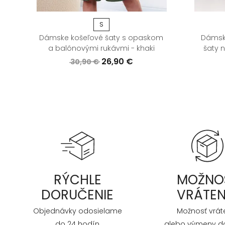
S
Dámske košeľové šaty s opaskom
Dámske
a balónovými rukávmi - khaki
šaty 
26,90 €
30,90 €
RÝCHLE
MOŽNO
DORUČENIE
VRÁTEN
Objednávky odosielame
Možnosť vrát
do 24 hodín
alebo výmeny do