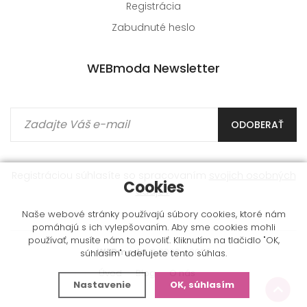
Registrácia
Zabudnuté heslo
WEBmoda Newsletter
ODOBERAŤ
Registráciou súhlasíte so spracovaním
svojich osobných
Cookies
údajov
.
Naše webové stránky používajú súbory cookies, ktoré nám
pomáhajú s ich vylepšovaním. Aby sme cookies mohli
používať, musíte nám to povoliť. Kliknutím na tlačidlo "OK,
WEBmoda
© 2009 - 2026
súhlasím" udeľujete tento súhlas.
Úvod
Blog
O nás
Nastavenie
OK, súhlasím