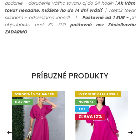
dodanie – doručenie vášho tovaru aj do 24 hodín |
Ak Vám
tovar nesadne, môžete ho do 14 dní vrátiť
| Všetok tovar
skladom - odosielame ihneď!
|
Poštovné od 1 EUR -
pri
objednávke nad 30 EUR
poštovné cez Zásielkovňu
ZADARMO
PRÍBUZNÉ PRODUKTY
VYROBENÉ V TALIANSKU
VYROBENÉ V TALIANSKU
NOVINKY
NOVINKY
TOP
ZĽAVA 12%