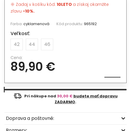
🌞 Zadaj v košíku kód:
10LETO
a získaj okamžite
zľavu
-10%.
Farba:
cyklamenová
Kód produktu:
965192
Veľkosť:
42
44
46
Cena:
89,90 €
Pri nákupe nad
30,00 €
budete mať dopravu
ZADARMO
.
Doprava a poštovné:
Rozmery: