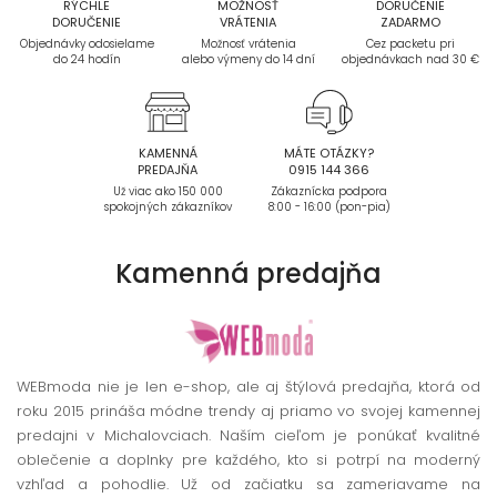
RÝCHLE
MOŽNOSŤ
DORUČENIE
DORUČENIE
VRÁTENIA
ZADARMO
Objednávky odosielame
Možnosť vrátenia
Cez packetu pri
do 24 hodín
alebo výmeny do 14 dní
objednávkach nad 30 €
KAMENNÁ
MÁTE OTÁZKY?
PREDAJŇA
0915 144 366
Už viac ako 150 000
Zákaznícka podpora
spokojných zákazníkov
8:00 - 16:00 (pon-pia)
Kamenná
predajňa
WEBmoda nie je len e-shop, ale aj štýlová predajňa, ktorá od
roku 2015 prináša módne trendy aj priamo vo svojej kamennej
predajni v Michalovciach. Naším cieľom je ponúkať kvalitné
oblečenie a doplnky pre každého, kto si potrpí na moderný
vzhľad a pohodlie. Už od začiatku sa zameriavame na