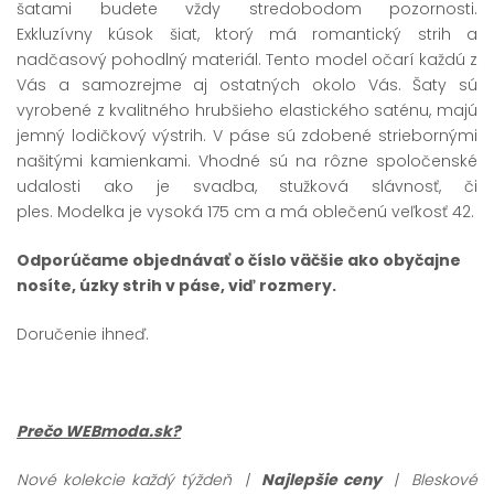
šatami budete vždy stredobodom pozornosti.
Exkluzívny kúsok šiat, ktorý má romantický strih a
nadčasový pohodlný materiál. Tento model očarí každú z
Vás a samozrejme aj ostatných okolo Vás. Šaty sú
vyrobené z kvalitného hrubšieho elastického saténu, majú
jemný lodičkový výstrih. V páse sú zdobené striebornými
našitými kamienkami. Vhodné sú na rôzne spoločenské
udalosti ako je svadba, stužková slávnosť, či
ples. Modelka je vysoká 175 cm a má oblečenú veľkosť 42.
Odporúčame objednávať o číslo väčšie ako obyčajne
nosíte, úzky strih v páse, viď rozmery.
Doručenie ihneď.
Prečo WEBmoda.sk?
Nové kolekcie každý týždeň |
Najlepšie ceny
| Bleskové