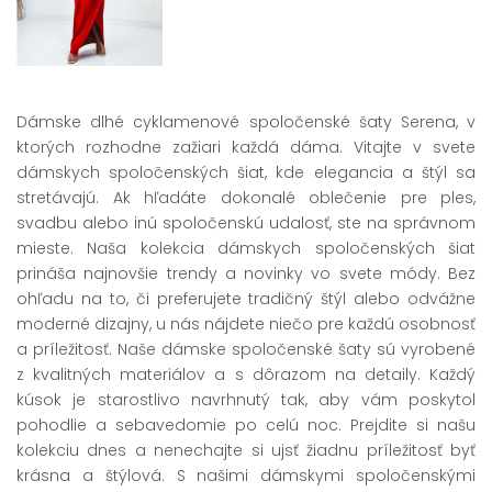
Dámske dlhé cyklamenové spoločenské šaty Serena, v
ktorých rozhodne zažiari každá dáma. Vitajte v svete
dámskych spoločenských šiat, kde elegancia a štýl sa
stretávajú. Ak hľadáte dokonalé oblečenie pre ples,
svadbu alebo inú spoločenskú udalosť, ste na správnom
mieste. Naša kolekcia dámskych spoločenských šiat
prináša najnovšie trendy a novinky vo svete módy. Bez
ohľadu na to, či preferujete tradičný štýl alebo odvážne
moderné dizajny, u nás nájdete niečo pre každú osobnosť
a príležitosť. Naše dámske spoločenské šaty sú vyrobené
z kvalitných materiálov a s dôrazom na detaily. Každý
kúsok je starostlivo navrhnutý tak, aby vám poskytol
pohodlie a sebavedomie po celú noc. Prejdite si našu
kolekciu dnes a nenechajte si ujsť žiadnu príležitosť byť
krásna a štýlová. S našimi dámskymi spoločenskými