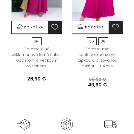
DO KOŠÍKA
DO KOŠÍKA
UNI
36
38
s
Dámske dlhé
Dámske midi
cyklamenové letné šaty s
spoločenské šaty s
opaskom a véčkovm
čipkou a plisovanou
výstrihom
sukňou - ružové
26,90 €
56,90 €
49,90 €