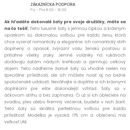
ZÁKAZNÍCKA PODPORA
Po - Pia 8:00 - 16:00
Ak hľadáte dokonalé šaty pre svoje družičky,
máte sa
na čo tešiť.
Tieto luxusné šaty s jemnou čipkou a krásnym
opaskom sú dokonalou voľbou pre každú ženu, ktorá
chce vyzerať romanticky a elegantne. Ich romantický strih
doplnený o opasok zvýrazní vašu ženskú postavu a
pritiahne všetky zraky. Jemné volániky na rukávoch
dodávajú šatám nádych krehkosti a zjemňujú celkový
dojem. Tieto nádherne žiarivé šaty sú vhodné nielen na
špeciálne príležitosti, ale ich môžete nosiť aj na bežné
spoločenské udalosti. Neváhajte a doplňte si ich krásnymi
doplnkami pre ešte dokonalejší vzhľad. Šaty sú v
áčkovom strihu a bez zapínania. Či už si ich oblečiete na
svadbu, ples alebo firemný večierok, budete v nich žiariť.
Tieto šaty sú skrátka perfektnou voľbou pre každú
príležitosť. Modelka je vysoká 175 cm a oblečenú má
veľkosť UNI.