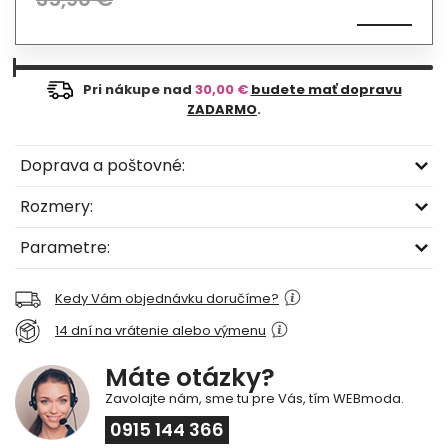
Pri nákupe nad
30,00 €
budete mať dopravu
ZADARMO
.
Doprava a poštovné:
Rozmery:
Parametre:
Kedy Vám objednávku doručíme?
14 dní na vrátenie alebo výmenu
Máte otázky?
Zavolajte nám, sme tu pre Vás, tím WEBmoda.
0915 144 366