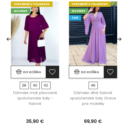
VYROBENÉ V TALIANSKU
VYROBENÉ V TALIANSKU
NOVINKY
NOVINKY
TOP
DO KOŠÍKA
DO KOŠÍKA
38
40
42
46
Dámske midi plisované
Dámske dlhé fialové
spoločenské šaty -
spoločenské šaty Grece
fialové
pre moletky
35,90 €
69,90 €