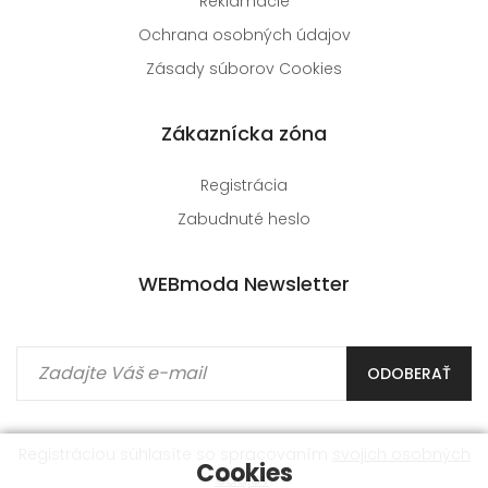
Reklamácie
Ochrana osobných údajov
Zásady súborov Cookies
Zákaznícka zóna
Registrácia
Zabudnuté heslo
WEBmoda Newsletter
ODOBERAŤ
Registráciou súhlasíte so spracovaním
svojich osobných
Cookies
údajov
.