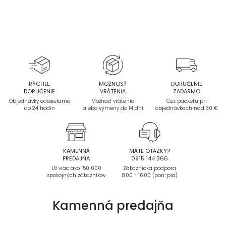
RÝCHLE
MOŽNOSŤ
DORUČENIE
DORUČENIE
VRÁTENIA
ZADARMO
Objednávky odosielame
Možnosť vrátenia
Cez packetu pri
do 24 hodín
alebo výmeny do 14 dní
objednávkach nad 30 €
KAMENNÁ
MÁTE OTÁZKY?
PREDAJŇA
0915 144 366
Už viac ako 150 000
Zákaznícka podpora
spokojných zákazníkov
8:00 - 16:00 (pon-pia)
Kamenná
predajňa