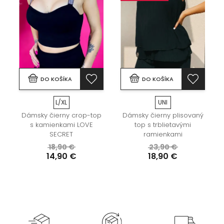
DO KOŠÍKA
DO KOŠÍKA
L/XL
UNI
ý
Dámsky čierny crop-top
Dámsky čierny plisovaný
s kamienkami LOVE
top s trblietavými
SECRET
ramienkami
18,90 €
23,90 €
14,90 €
18,90 €