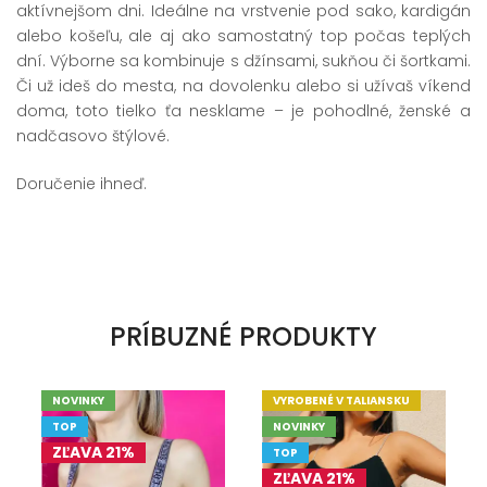
aktívnejšom dni. Ideálne na vrstvenie pod sako, kardigán
alebo košeľu, ale aj ako samostatný top počas teplých
dní. Výborne sa kombinuje s džínsami, sukňou či šortkami.
Či už ideš do mesta, na dovolenku alebo si užívaš víkend
doma, toto tielko ťa nesklame – je pohodlné, ženské a
nadčasovo štýlové.
Doručenie ihneď.
PRÍBUZNÉ PRODUKTY
NOVINKY
VYROBENÉ V TALIANSKU
TOP
NOVINKY
ZĽAVA 21%
TOP
ZĽAVA 21%