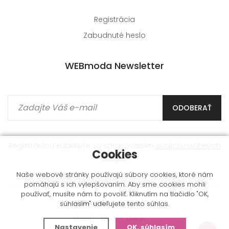
Registrácia
Zabudnuté heslo
WEBmoda Newsletter
ODOBERAŤ
Registráciou súhlasíte so spracovaním
svojich osobných
Cookies
údajov
.
Naše webové stránky používajú súbory cookies, ktoré nám
pomáhajú s ich vylepšovaním. Aby sme cookies mohli
používať, musíte nám to povoliť. Kliknutím na tlačidlo "OK,
WEBmoda
© 2009 - 2026
súhlasím" udeľujete tento súhlas.
Úvod
Blog
O nás
Nastavenie
OK, súhlasím