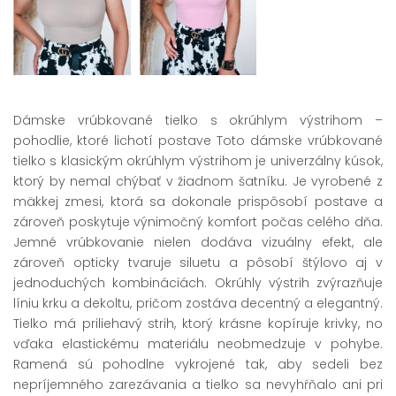
Dámske vrúbkované tielko s okrúhlym výstrihom –
pohodlie, ktoré lichotí postave Toto dámske vrúbkované
tielko s klasickým okrúhlym výstrihom je univerzálny kúsok,
ktorý by nemal chýbať v žiadnom šatníku. Je vyrobené z
mäkkej zmesi, ktorá sa dokonale prispôsobí postave a
zároveň poskytuje výnimočný komfort počas celého dňa.
Jemné vrúbkovanie nielen dodáva vizuálny efekt, ale
zároveň opticky tvaruje siluetu a pôsobí štýlovo aj v
jednoduchých kombináciách. Okrúhly výstrih zvýrazňuje
líniu krku a dekoltu, pričom zostáva decentný a elegantný.
Tielko má priliehavý strih, ktorý krásne kopíruje krivky, no
vďaka elastickému materiálu neobmedzuje v pohybe.
Ramená sú pohodlne vykrojené tak, aby sedeli bez
nepríjemného zarezávania a tielko sa nevyhŕňalo ani pri