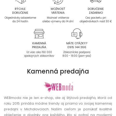
RÝCHLE
MOŽNOSŤ
DORUČENIE
DORUČENIE
VRÁTENIA
ZADARMO
Objednávky odosielame
Možnosť vrátenia
Cez packetu pri
do 24 hodín
alebo výmeny do 14 dní
objednávkach nad 30 €
KAMENNÁ
MÁTE OTÁZKY?
PREDAJŇA
0915 144 366
Už viac ako 150 000
Zákaznícka podpora
spokojných zákazníkov
8:00 - 16:00 (pon-pia)
Kamenná
predajňa
WEBmoda nie je len e-shop, ale aj štýlová predajňa, ktorá od
roku 2015 prináša módne trendy aj priamo vo svojej kamennej
predajni v Michalovciach. Naším cieľom je ponúkať kvalitné
oblečenie a doplnky pre každého, kto si potrpí na moderný