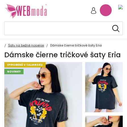
Šaty na bežné nosenie
Dámske čierne tričkové šaty Eria
Dámske čierne tričkové šaty Eria
VYROBENÉ V TALIANSKU
NOVINKY