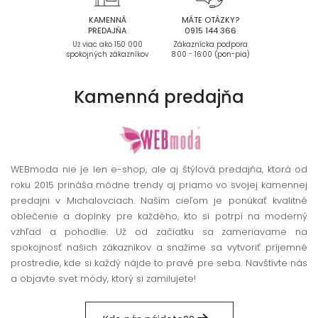
KAMENNÁ
MÁTE OTÁZKY?
PREDAJŇA
0915 144 366
Už viac ako 150 000
Zákaznícka podpora
spokojných zákazníkov
8:00 - 16:00 (pon-pia)
Kamenná
predajňa
WEBmoda nie je len e-shop, ale aj štýlová predajňa, ktorá od
roku 2015 prináša módne trendy aj priamo vo svojej kamennej
predajni v Michalovciach. Naším cieľom je ponúkať kvalitné
oblečenie a doplnky pre každého, kto si potrpí na moderný
vzhľad a pohodlie. Už od začiatku sa zameriavame na
spokojnosť našich zákazníkov a snažíme sa vytvoriť príjemné
prostredie, kde si každý nájde to pravé pre seba. Navštívte nás
a objavte svet módy, ktorý si zamilujete!