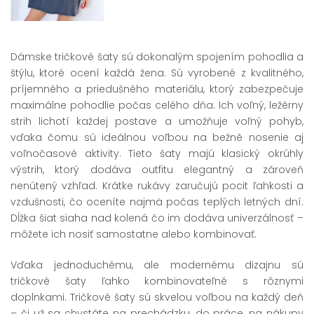
Dámske tričkové šaty sú dokonalým spojením pohodlia a
štýlu, ktoré ocení každá žena. Sú vyrobené z kvalitného,
príjemného a priedušného materiálu, ktorý zabezpečuje
maximálne pohodlie počas celého dňa. Ich voľný, ležérny
strih lichotí každej postave a umožňuje voľný pohyb,
vďaka čomu sú ideálnou voľbou na bežné nosenie aj
voľnočasové aktivity. Tieto šaty majú klasický okrúhly
výstrih, ktorý dodáva outfitu elegantný a zároveň
nenútený vzhľad. Krátke rukávy zaručujú pocit ľahkosti a
vzdušnosti, čo oceníte najmä počas teplých letných dní.
Dĺžka šiat siaha nad kolená čo im dodáva univerzálnosť –
môžete ich nosiť samostatne alebo kombinovať.
Vďaka jednoduchému, ale modernému dizajnu sú
tričkové šaty ľahko kombinovateľné s rôznymi
doplnkami. Tričkové šaty sú skvelou voľbou na každý deň
– či už sa chystáte na prechádzku, do práce, na nákupy