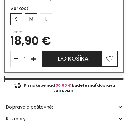
Veľkosť:
S
M
L
Cena:
18,90 €
DO KOŠÍKA
Pri nákupe nad
30,00 €
budete mať dopravu
ZADARMO
.
Doprava a poštovné:
Rozmery: