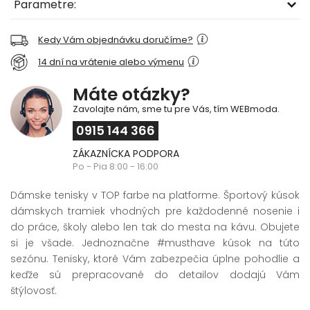
Parametre:
Kedy Vám objednávku doručíme?
14 dní na vrátenie alebo výmenu
Máte otázky?
Zavolajte nám, sme tu pre Vás, tím WEBmoda.
0915 144 366
ZÁKAZNÍCKA PODPORA
Po - Pia 8:00 - 16:00
Dámske tenisky v TOP farbe na platforme. Športový kúsok
dámskych tramiek vhodných pre každodenné nosenie i
do práce, školy alebo len tak do mesta na kávu. Obujete
si je všade. Jednoznačne #musthave kúsok na túto
sezónu. Tenisky, ktoré Vám zabezpečia úplne pohodlie a
keďže sú prepracované do detailov dodajú Vám
štýlovosť.