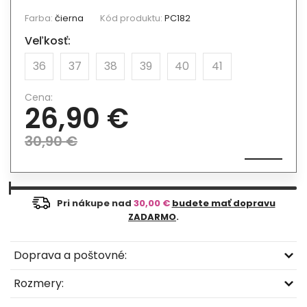
Farba:
čierna
Kód produktu:
PC182
Veľkosť:
36
37
38
39
40
41
Cena:
26,90 €
30,90 €
Pri nákupe nad
30,00 €
budete mať dopravu
ZADARMO
.
Doprava a poštovné:
Rozmery: