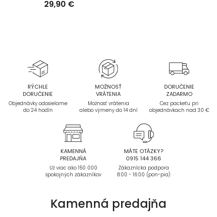
29,90 €
RÝCHLE
MOŽNOSŤ
DORUČENIE
DORUČENIE
VRÁTENIA
ZADARMO
Objednávky odosielame
Možnosť vrátenia
Cez packetu pri
do 24 hodín
alebo výmeny do 14 dní
objednávkach nad 30 €
KAMENNÁ
MÁTE OTÁZKY?
PREDAJŇA
0915 144 366
Už viac ako 150 000
Zákaznícka podpora
spokojných zákazníkov
8:00 - 16:00 (pon-pia)
Kamenná
predajňa