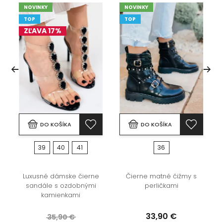
NOVINKY
NOVINKY
TOP
TOP
ZĽAVA 17%
DO KOŠÍKA
DO KOŠÍKA
39
40
41
36
Luxusné dámske čierne
Čierne matné čižmy s
sandále s ozdobnými
perličkami
kamienkami
33,90 €
35,90 €