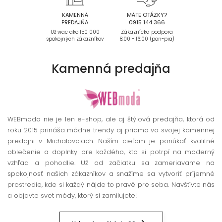
KAMENNÁ
MÁTE OTÁZKY?
PREDAJŇA
0915 144 366
Už viac ako 150 000
Zákaznícka podpora
spokojných zákazníkov
8:00 - 16:00 (pon-pia)
Kamenná
predajňa
WEBmoda nie je len e-shop, ale aj štýlová predajňa, ktorá od
roku 2015 prináša módne trendy aj priamo vo svojej kamennej
predajni v Michalovciach. Naším cieľom je ponúkať kvalitné
oblečenie a doplnky pre každého, kto si potrpí na moderný
vzhľad a pohodlie. Už od začiatku sa zameriavame na
spokojnosť našich zákazníkov a snažíme sa vytvoriť príjemné
prostredie, kde si každý nájde to pravé pre seba. Navštívte nás
a objavte svet módy, ktorý si zamilujete!