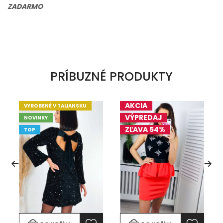
ZADARMO
PRÍBUZNÉ PRODUKTY
AKCIA
VYROBENÉ V TALIANSKU
VÝPREDAJ
NOVINKY
ZĽAVA 54%
TOP