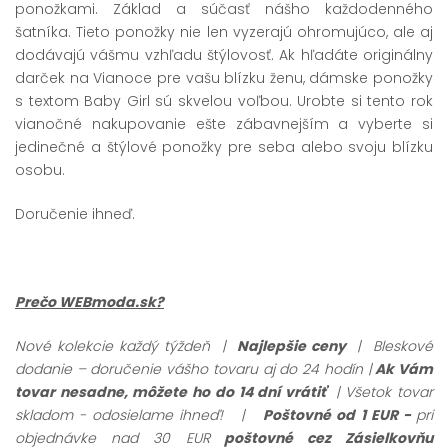
ponožkami. Základ a súčasť nášho každodenného
šatníka. Tieto ponožky nie len vyzerajú ohromujúco, ale aj
dodávajú vášmu vzhľadu štýlovosť. Ak hľadáte originálny
darček na Vianoce pre vašu blízku ženu, dámske ponožky
s textom Baby Girl sú skvelou voľbou. Urobte si tento rok
vianočné nakupovanie ešte zábavnejším a vyberte si
jedinečné a štýlové ponožky pre seba alebo svoju blízku
osobu.
Doručenie ihneď.
Prečo WEBmoda.sk?
Nové kolekcie každý týždeň |
Najlepšie ceny
| Bleskové
dodanie – doručenie vášho tovaru aj do 24 hodín |
Ak Vám
tovar nesadne, môžete ho do 14 dní vrátiť
| Všetok tovar
skladom - odosielame ihneď!
|
Poštovné od 1 EUR -
pri
objednávke nad 30 EUR
poštovné cez Zásielkovňu