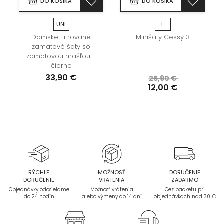
DO KOŠÍKA
DO KOŠÍKA
UNI
L
Dámske flitrované
Minišaty Cessy 3
zamatové šaty so
zamatovou mašľou -
čierne
33,90 €
25,90 €
12,00 €
RÝCHLE
MOŽNOSŤ
DORUČENIE
DORUČENIE
VRÁTENIA
ZADARMO
Objednávky odosielame
Možnosť vrátenia
Cez packetu pri
do 24 hodín
alebo výmeny do 14 dní
objednávkach nad 30 €