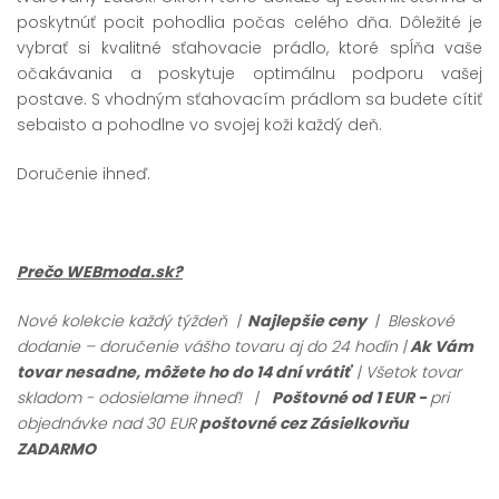
poskytnúť pocit pohodlia počas celého dňa. Dôležité je
vybrať si kvalitné sťahovacie prádlo, ktoré spĺňa vaše
očakávania a poskytuje optimálnu podporu vašej
postave. S vhodným sťahovacím prádlom sa budete cítiť
sebaisto a pohodlne vo svojej koži každý deň.
Doručenie ihneď.
Prečo WEBmoda.sk?
Nové kolekcie každý týždeň |
Najlepšie ceny
| Bleskové
dodanie – doručenie vášho tovaru aj do 24 hodín |
Ak Vám
tovar nesadne, môžete ho do 14 dní vrátiť
| Všetok tovar
skladom - odosielame ihneď!
|
Poštovné od 1 EUR -
pri
objednávke nad 30 EUR
poštovné cez Zásielkovňu
ZADARMO