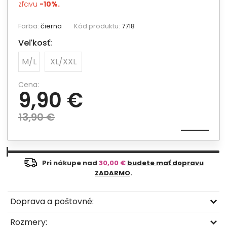
zľavu
-10%.
Farba:
čierna
Kód produktu:
7718
Veľkosť:
M/L
XL/XXL
Cena:
9,90 €
13,90 €
Pri nákupe nad
30,00 €
budete mať dopravu
ZADARMO
.
Doprava a poštovné:
Rozmery: