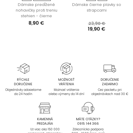
é
Dámske predĺžené
Dámske čierne plavky so
nohavičky proti treniu
strapcami
stehien - čierne
8,90 €
23,90 €
19,90 €
RÝCHLE
MOŽNOSŤ
DORUČENIE
DORUČENIE
VRÁTENIA
ZADARMO
Objednávky odosielame
Možnosť vrátenia
Cez packetu pri
do 24 hodín
alebo výmeny do 14 dní
objednávkach nad 30 €
KAMENNÁ
MÁTE OTÁZKY?
PREDAJŇA
0915 144 366
Už viac ako 150 000
Zákaznícka podpora