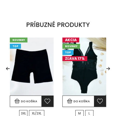
PRÍBUZNÉ PRODUKTY
AKCIA
NOVINKY
TOP
NOVINKY
TOP
ZĽAVA 17%
DO KOŠÍKA
DO KOŠÍKA
3XL
XL/2XL
M
L