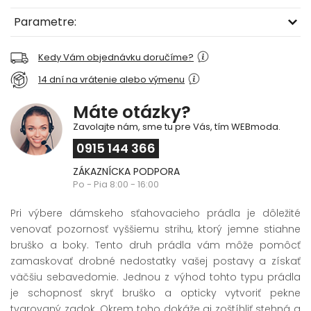
Parametre:
Kedy Vám objednávku doručíme?
14 dní na vrátenie alebo výmenu
Máte otázky?
Zavolajte nám, sme tu pre Vás, tím WEBmoda.
0915 144 366
ZÁKAZNÍCKA PODPORA
Po - Pia 8:00 - 16:00
Pri výbere dámskeho sťahovacieho prádla je dôležité
venovať pozornosť vyššiemu strihu, ktorý jemne stiahne
bruško a boky. Tento druh prádla vám môže pomôcť
zamaskovať drobné nedostatky vašej postavy a získať
väčšiu sebavedomie. Jednou z výhod tohto typu prádla
je schopnosť skryť bruško a opticky vytvoriť pekne
tvarovaný zadok. Okrem toho dokáže aj zoštíhliť stehná a