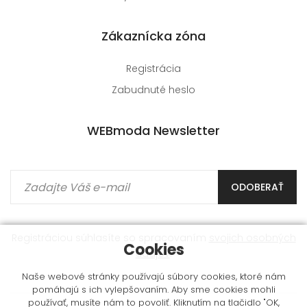
Zákaznícka zóna
Registrácia
Zabudnuté heslo
WEBmoda Newsletter
ODOBERAŤ
Registráciou súhlasíte so spracovaním
svojich osobných
Cookies
údajov
.
Naše webové stránky používajú súbory cookies, ktoré nám
pomáhajú s ich vylepšovaním. Aby sme cookies mohli
používať, musíte nám to povoliť. Kliknutím na tlačidlo "OK,