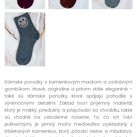
Dámske ponožky s kamienkovým mackom a ozdobným
gombíkom. Hravé, originálne a pritom stále elegantné –
také sú dámske ponožky, ktoré spájajú pohodlie s
výnimočnými detailmi. Základ tvorí príjemný materiál,
ktorý je mäkký, priedušný a prispôsobí sa chodidlu, takže
sú vhodné na celodenné nosenie. To, čo ich robí
jedinečnými, je jemný motív medvedíka vyskladaný z
trblietavých kamienkov, ktorý pôsobí nežne a mladistvo.