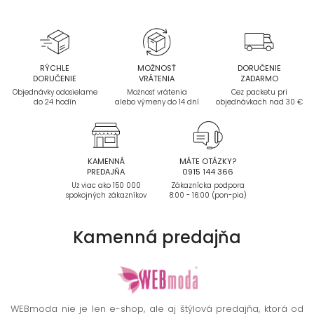
RÝCHLE
MOŽNOSŤ
DORUČENIE
DORUČENIE
VRÁTENIA
ZADARMO
Objednávky odosielame
Možnosť vrátenia
Cez packetu pri
do 24 hodín
alebo výmeny do 14 dní
objednávkach nad 30 €
KAMENNÁ
MÁTE OTÁZKY?
PREDAJŇA
0915 144 366
Už viac ako 150 000
Zákaznícka podpora
spokojných zákazníkov
8:00 - 16:00 (pon-pia)
Kamenná
predajňa
WEBmoda nie je len e-shop, ale aj štýlová predajňa, ktorá od