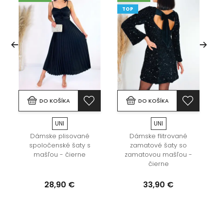
TOP
DO KOŠÍKA
DO KOŠÍKA
UNI
UNI
Dámske plisované
Dámske flitrované
spoločenské šaty s
zamatové šaty so
mašľou - čierne
zamatovou mašľou -
čierne
28,90 €
33,90 €