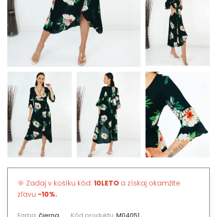
🌞 Zadaj v košíku kód:
10LETO
a získaj okamžite
zľavu
-10%.
Farba:
čierna
Kód produktu:
M04051