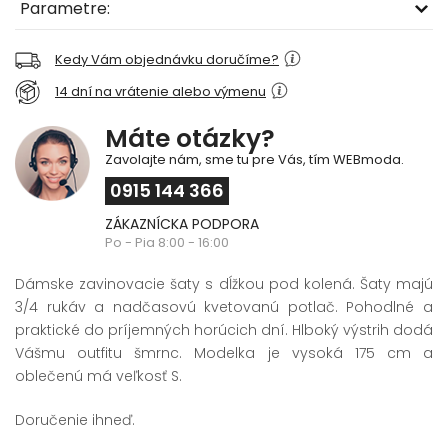
Parametre:
Kedy Vám objednávku doručíme?
14 dní na vrátenie alebo výmenu
Máte otázky?
Zavolajte nám, sme tu pre Vás, tím WEBmoda.
0915 144 366
ZÁKAZNÍCKA PODPORA
Po - Pia 8:00 - 16:00
Dámske zavinovacie šaty s dĺžkou pod kolená. Šaty majú
3/4 rukáv a nadčasovú kvetovanú potlač. Pohodlné a
praktické do príjemných horúcich dní. Hlboký výstrih dodá
Vášmu outfitu šmrnc. Modelka je vysoká 175 cm a
oblečenú má veľkosť S.
Doručenie ihneď.