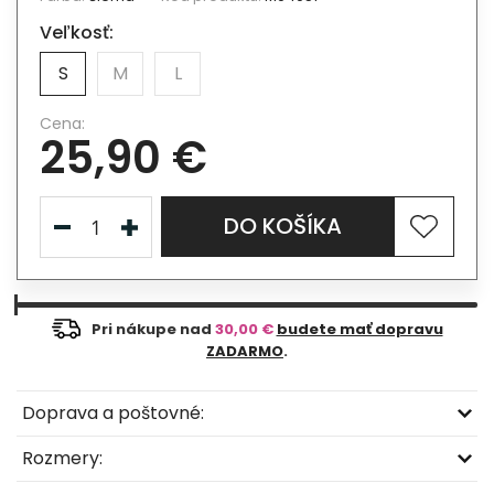
Veľkosť:
S
M
L
Cena:
25,90 €
DO KOŠÍKA
Pri nákupe nad
30,00 €
budete mať dopravu
ZADARMO
.
Doprava a poštovné:
Rozmery: