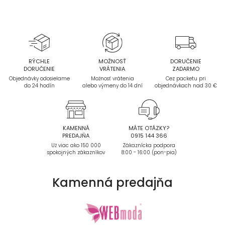
RÝCHLE
MOŽNOSŤ
DORUČENIE
DORUČENIE
VRÁTENIA
ZADARMO
Objednávky odosielame
Možnosť vrátenia
Cez packetu pri
do 24 hodín
alebo výmeny do 14 dní
objednávkach nad 30 €
KAMENNÁ
MÁTE OTÁZKY?
PREDAJŇA
0915 144 366
Už viac ako 150 000
Zákaznícka podpora
spokojných zákazníkov
8:00 - 16:00 (pon-pia)
Kamenná
predajňa