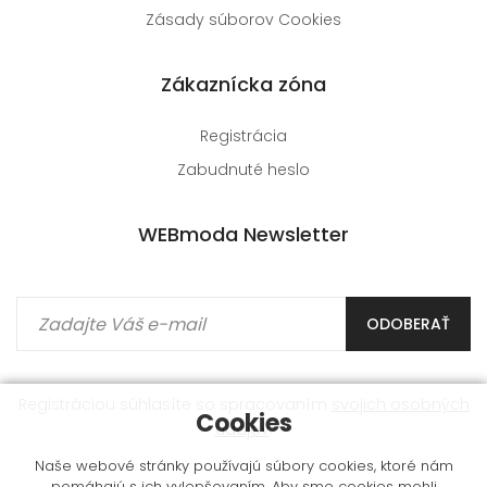
Zásady súborov Cookies
Zákaznícka zóna
Registrácia
Zabudnuté heslo
WEBmoda Newsletter
ODOBERAŤ
Registráciou súhlasíte so spracovaním
svojich osobných
Cookies
údajov
.
Naše webové stránky používajú súbory cookies, ktoré nám
pomáhajú s ich vylepšovaním. Aby sme cookies mohli