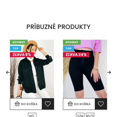
PRÍBUZNÉ PRODUKTY
NOVINKY
NOVINKY
TOP
TOP
ZĽAVA 8%
ZĽAVA 24%
DO KOŠÍKA
DO KOŠÍKA
M/L
S/M
XS/S