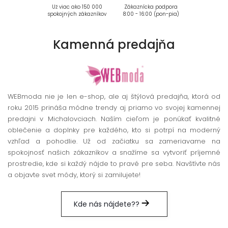
Už viac ako 150 000
Zákaznícka podpora
spokojných zákazníkov
8:00 - 16:00 (pon-pia)
Kamenná
predajňa
WEBmoda nie je len e-shop, ale aj štýlová predajňa, ktorá od
roku 2015 prináša módne trendy aj priamo vo svojej kamennej
predajni v Michalovciach. Naším cieľom je ponúkať kvalitné
oblečenie a doplnky pre každého, kto si potrpí na moderný
vzhľad a pohodlie. Už od začiatku sa zameriavame na
spokojnosť našich zákazníkov a snažíme sa vytvoriť príjemné
prostredie, kde si každý nájde to pravé pre seba. Navštívte nás
a objavte svet módy, ktorý si zamilujete!
Kde nás nájdete??