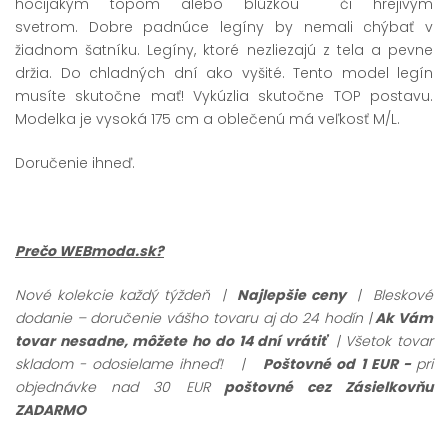
hocijakým topom alebo blúzkou či hrejivým
svetrom. Dobre padnúce legíny by nemali chýbať v
žiadnom šatníku. Legíny, ktoré nezliezajú z tela a pevne
držia. Do chladných dní ako vyšité. Tento model legín
musíte skutočne mať! Vykúzlia skutočne TOP postavu.
Modelka je vysoká 175 cm a oblečenú má veľkosť M/L.
Doručenie ihneď.
Prečo WEBmoda.sk?
Nové kolekcie každý týždeň |
Najlepšie ceny
| Bleskové
dodanie – doručenie vášho tovaru aj do 24 hodín |
Ak Vám
tovar nesadne, môžete ho do 14 dní vrátiť
| Všetok tovar
skladom - odosielame ihneď!
|
Poštovné od 1 EUR -
pri
objednávke nad 30 EUR
poštovné cez Zásielkovňu
ZADARMO