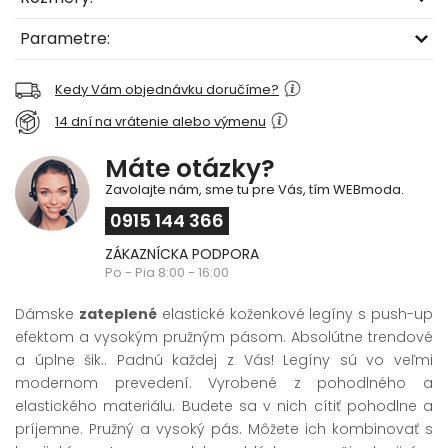
Parametre:
Kedy Vám objednávku doručíme?
14 dní na vrátenie alebo výmenu
Máte otázky?
Zavolajte nám, sme tu pre Vás, tím WEBmoda.
0915 144 366
ZÁKAZNÍCKA PODPORA
Po - Pia 8:00 - 16:00
Dámske
zateplené
elastické koženkové legíny s push-up
efektom a vysokým pružným pásom. Absolútne trendové
a úplne šik.. Padnú každej z Vás! Legíny sú vo veľmi
modernom prevedení. Vyrobené z pohodlného a
elastického materiálu. Budete sa v nich cítiť pohodlne a
príjemne. Pružný a vysoký pás. Môžete ich kombinovať s