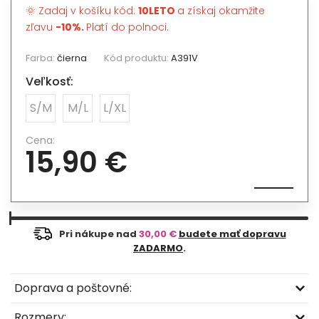
🌞 Zadaj v košíku kód:
10LETO
a získaj okamžite
zľavu
-10%.
Platí do polnoci.
Farba:
čierna
Kód produktu:
A391V
Veľkosť:
S/M
M/L
L/XL
Cena:
15,90 €
Pri nákupe nad
30,00 €
budete mať dopravu
ZADARMO
.
Doprava a poštovné:
Rozmery: