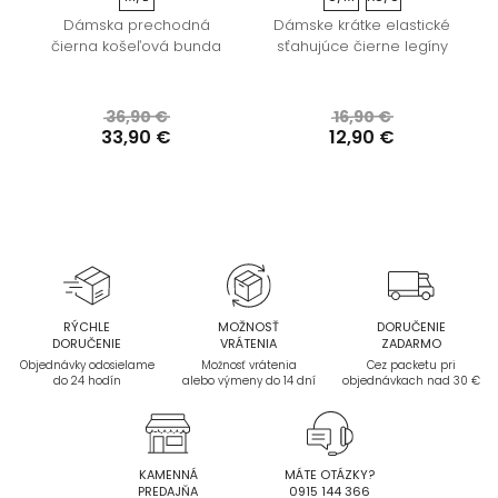
Dámska prechodná
Dámske krátke elastické
čierna košeľová bunda
sťahujúce čierne legíny
36,90 €
16,90 €
33,90 €
12,90 €
RÝCHLE
MOŽNOSŤ
DORUČENIE
DORUČENIE
VRÁTENIA
ZADARMO
Objednávky odosielame
Možnosť vrátenia
Cez packetu pri
do 24 hodín
alebo výmeny do 14 dní
objednávkach nad 30 €
KAMENNÁ
MÁTE OTÁZKY?
PREDAJŇA
0915 144 366