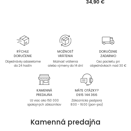
34,90 €
RÝCHLE
MOŽNOSŤ
DORUČENIE
DORUČENIE
VRÁTENIA
ZADARMO
Objednávky odosielame
Možnosť vrátenia
Cez packetu pri
do 24 hodín
alebo výmeny do 14 dní
objednávkach nad 30 €
KAMENNÁ
MÁTE OTÁZKY?
PREDAJŇA
0915 144 366
Už viac ako 150 000
Zákaznícka podpora
spokojných zákazníkov
8:00 - 16:00 (pon-pia)
Kamenná
predajňa