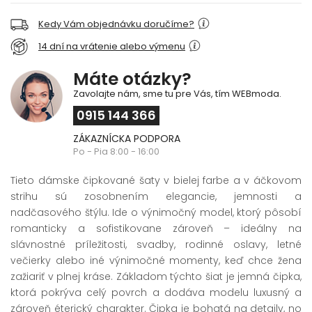
Kedy Vám objednávku doručíme?
14 dní na vrátenie alebo výmenu
Máte otázky?
Zavolajte nám, sme tu pre Vás, tím WEBmoda.
0915 144 366
ZÁKAZNÍCKA PODPORA
Po - Pia 8:00 - 16:00
Tieto dámske čipkované šaty v bielej farbe a v áčkovom
strihu sú zosobnením elegancie, jemnosti a
nadčasového štýlu. Ide o výnimočný model, ktorý pôsobí
romanticky a sofistikovane zároveň – ideálny na
slávnostné príležitosti, svadby, rodinné oslavy, letné
večierky alebo iné výnimočné momenty, keď chce žena
zažiariť v plnej kráse. Základom týchto šiat je jemná čipka,
ktorá pokrýva celý povrch a dodáva modelu luxusný a
zároveň éterický charakter. Čipka je bohatá na detaily, no