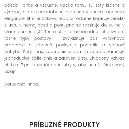
pôsobí ľahko a vzdušne. Vďaka tomu sú šaty krásne a
výrazné, ale nie prezdobené – presne v duchu modernej
elegancie. Strih je áčkový, teda prirodzene kopíruje ženskú
siluetu v hornej časti a postupne sa rozširuje do sukne v
tvare písmena „A“. Tento strih je mimoriadne lichotivý pre
rôzne typy postavy – zvýrazňuje pás, vyrovnáva
proporcie a zároveň poskytuje pohodlie a voľnosť
pohybu. Šaty majú zapínanie vzadu na zips, čo zaručuje
jednoduché obliekanie a zároveň čistý, uhladený vzhľad
chrbta. Zips je nenápadne skrytý, aby nerušil čipkovaný
dizajn.
Doručenie ihneď.
PRÍBUZNÉ PRODUKTY