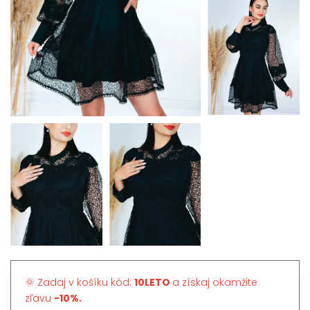
🌞 Zadaj v košíku kód:
10LETO
a získaj okamžite
zľavu
-10%.