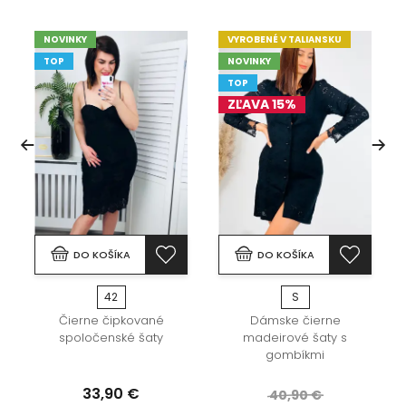
NOVINKY
VYROBENÉ V TALIANSKU
TOP
NOVINKY
TOP
ZĽAVA 15%
DO KOŠÍKA
DO KOŠÍKA
42
S
Čierne čipkované
Dámske čierne
spoločenské šaty
madeirové šaty s
gombíkmi
33,90 €
40,90 €