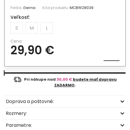
Farba:
čierna
Kód produktu:
MCBW28039
Veľkosť:
S
M
L
Cena:
29,90 €
Pri nákupe nad
30,00 €
budete mať dopravu
ZADARMO
.
Doprava a poštovné:
Rozmery:
Parametre: