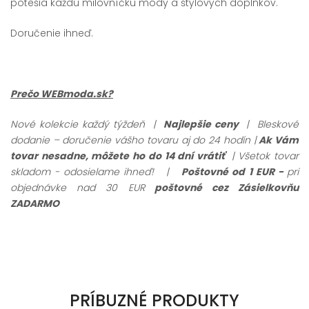
potešia každú milovníčku módy a štýlových doplnkov.
Doručenie ihneď.
Prečo WEBmoda.sk?
Nové kolekcie každý týždeň |
Najlepšie ceny
| Bleskové
dodanie – doručenie vášho tovaru aj do 24 hodín |
Ak Vám
tovar nesadne, môžete ho do 14 dní vrátiť
| Všetok tovar
skladom - odosielame ihneď!
|
Poštovné od 1 EUR -
pri
objednávke nad 30 EUR
poštovné cez Zásielkovňu
ZADARMO
PRÍBUZNÉ PRODUKTY