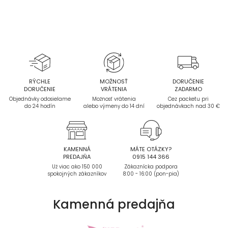
RÝCHLE
MOŽNOSŤ
DORUČENIE
DORUČENIE
VRÁTENIA
ZADARMO
Objednávky odosielame
Možnosť vrátenia
Cez packetu pri
do 24 hodín
alebo výmeny do 14 dní
objednávkach nad 30 €
KAMENNÁ
MÁTE OTÁZKY?
PREDAJŇA
0915 144 366
Už viac ako 150 000
Zákaznícka podpora
spokojných zákazníkov
8:00 - 16:00 (pon-pia)
Kamenná
predajňa