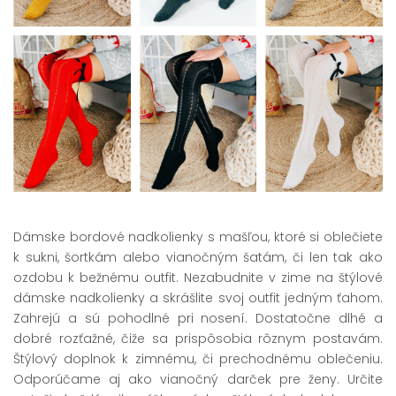
Dámske bordové nadkolienky s mašľou, ktoré si oblečiete
k sukni, šortkám alebo vianočným šatám, či len tak ako
ozdobu k bežnému outfit. Nezabudnite v zime na štýlové
dámske nadkolienky a skrášlite svoj outfit jedným ťahom.
Zahrejú a sú pohodlné pri nosení. Dostatočne dlhé a
dobré rozťažné, čiže sa prispôsobia rôznym postavám.
Štýlový doplnok k zimnému, či prechodnému oblečeniu.
Odporúčame aj ako vianočný darček pre ženy. Určite