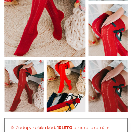
🌞 Zadaj v košíku kód:
10LETO
a získaj okamžite