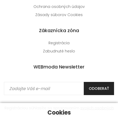
Ochrana osobných údajov
Zásady súborov Cookies
Zákaznícka zóna
Registrácia
Zabudnuté heslo
WEBmoda Newsletter
ODOBERAŤ
Registráciou súhlasíte so spracovaním
svojich osobných
Cookies
údajov
.