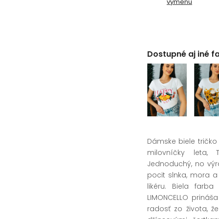
výmenu
Dostupné aj iné f
Dámske biele tričk
milovníčky leta, 
Jednoduchý, no výra
pocit slnka, mora 
likéru. Biela farb
LIMONCELLO prináša
radosť zo života, ž