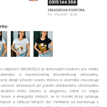
0915 144 366
ZÁKAZNÍCKA PODPORA
Po - Pia 8:00 - 16:00
arby:
o s nápisom LIMONCELLO je dokonalým kúskom pre všetky
Talianska a bezstarostnej dovolenkovej atmosféry.
zný dizajn pôsobí sviežo, štýlovo a okamžite navodzuje
a večerov strávených pri pohári obľúbeného citrónového
a dodáva tričku čistotu a eleganciu, zatiaľ čo nápis
 hravý a energický nádych. Je to model, ktorý vyžaruje
enskosť a ľahkosť letných dní. Perfektne sa kombinuje s