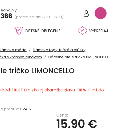
bjednávky
 366
(pracovné dni 8:00 -16:00)
DETSKÉ OBLEČENIE
VÝPREDAJ
Dámska móda
Dámske topy, tričká a blúzky
ičká s krátkym rukávom
Dámske biele tričko LIMONCELLO
le tričko LIMONCELLO
u kód:
10LETO
a získaj okamžite zľavu
-10%.
Platí do
d produktu:
2415
Cena:
15,90 €