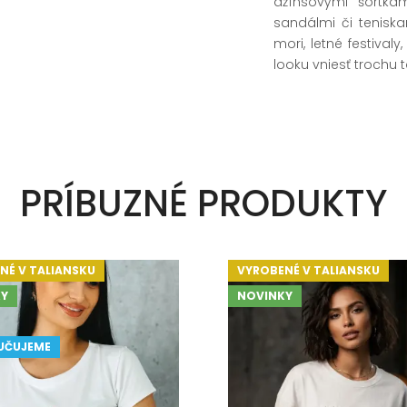
džínsovými šortkam
sandálmi či teniska
mori, letné festiva
looku vniesť trochu 
PRÍBUZNÉ PRODUKTY
NÉ V TALIANSKU
VYROBENÉ V TALIANSKU
Y
NOVINKY
UČUJEME