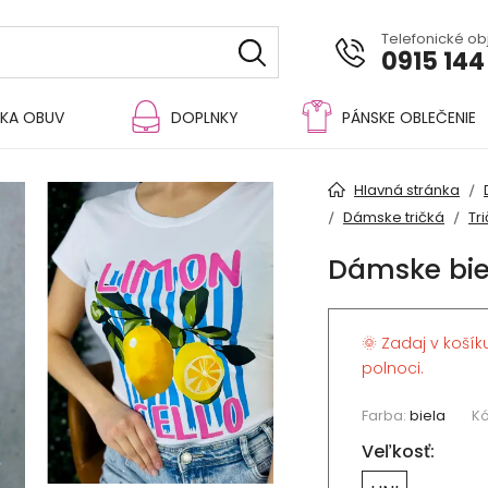
Telefonické o
0915 144
KA OBUV
DOPLNKY
PÁNSKE OBLEČENIE
Hlavná stránka
Dámske tričká
Tr
Dámske bie
🌞 Zadaj v košík
polnoci.
Farba:
biela
Kó
Veľkosť: