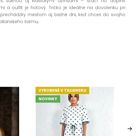
i, sukňou aj klasickými džínsami – stačí ho doplniť
mi a outfit je hotový. Tričko je ideálne na dovolenku pri
ly, prechádzky mestom aj bežné dni, keď chceš do svojho
talianskeho šarmu.
VYROBENÉ V TALIANSKU
V
NOVINKY