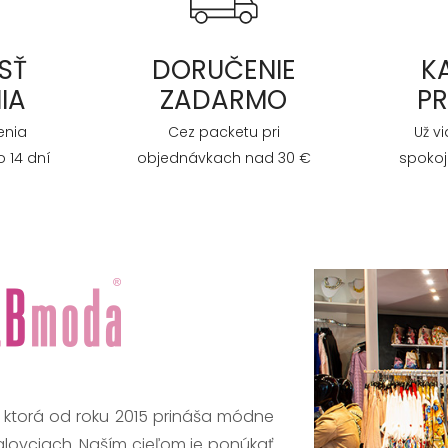
SŤ
DORUČENIE
K
IA
ZADARMO
P
enia
Cez packetu pri
Už v
 14 dní
objednávkach nad 30 €
spokoj
, ktorá od roku 2015 prináša módne
alovciach. Naším cieľom je ponúkať