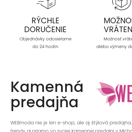
RÝCHLE
MOŽNO
DORUČENIE
VRÁTEN
Objednávky odosielame
Možnosť vrát
do 24 hodín
alebo výmeny do
Kamenná
predajňa
WEBmoda nie je len e-shop, ale aj štýlová predajňa
trendy aj priamo vo svojej kamennej predajni v Mich