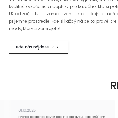
kvalitné oblečenie a doplnky pre každého, kto si po
Už od začiatku sa zameriavame na spokojnosť našic
príjemné prostredie, kde si každý nájde to pravé pre
módy, ktorý si zamilujete!
Kde nás nájdete??
R
01.10.2025
rýchle dodanie, tovar ako na obrázku, odporúčam