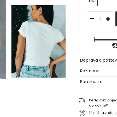
UNI
Doprava a poštov
Rozmery:
Parametre:
Kedy Vám obje
doručíme?
14 dní na vráten