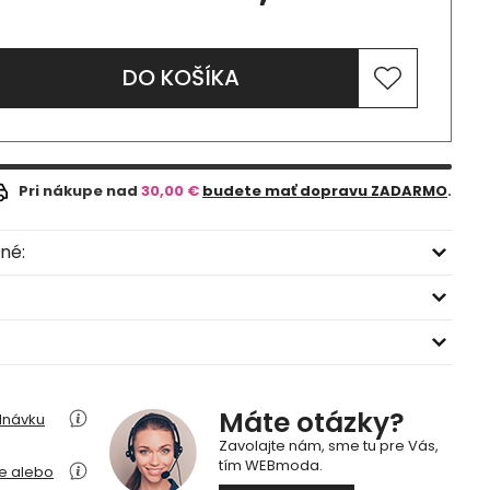
DO KOŠÍKA
Pri nákupe nad
30,00 €
budete mať dopravu ZADARMO
.
né:
Máte otázky?
dnávku
Zavolajte nám, sme tu pre Vás,
tím WEBmoda.
ie alebo