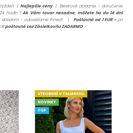
 týždeň |
Najlepšie ceny
| Bleskové dodanie – doručenie
24 hodín |
Ak Vám tovar nesadne, môžete ho do 14 dní
ar skladom - odosielame ihneď!
|
Poštovné od 1 EUR -
pri
UR
poštovné cez Zásielkovňu ZADARMO
VYROBENÉ V TALIANSKU
V
NOVINKY
TOP