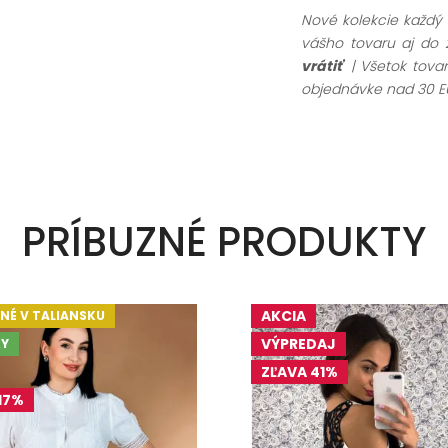
Nové kolekcie každý
vášho tovaru aj do 
vrátiť
| Všetok tov
objednávke nad 30 E
PRÍBUZNÉ PRODUKTY
AKCIA
NÉ V TALIANSKU
VÝPREDAJ
Y
ZĽAVA 41%
17%