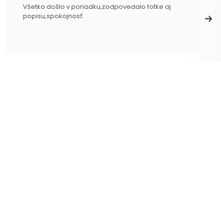
Všetko došlo v poriadku,zodpovedalo fotke aj
popisu,spokojnosť