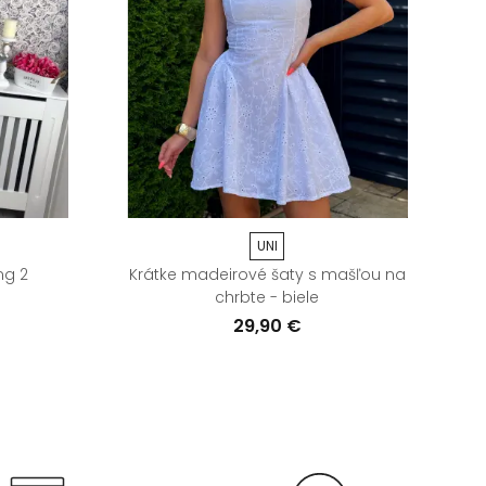
UNI
ng 2
Krátke madeirové šaty s mašľou na
D
chrbte - biele
29,90 €