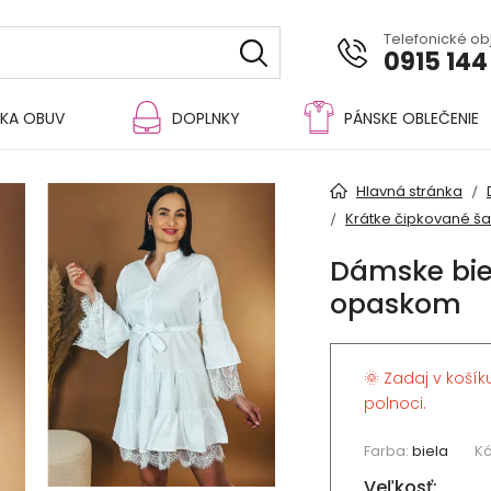
Telefonické o
0915 144
KA OBUV
DOPLNKY
PÁNSKE OBLEČENIE
Hlavná stránka
Krátke čipkované ša
Dámske biel
opaskom
🌞 Zadaj v košík
polnoci.
Farba:
biela
Kó
Veľkosť: