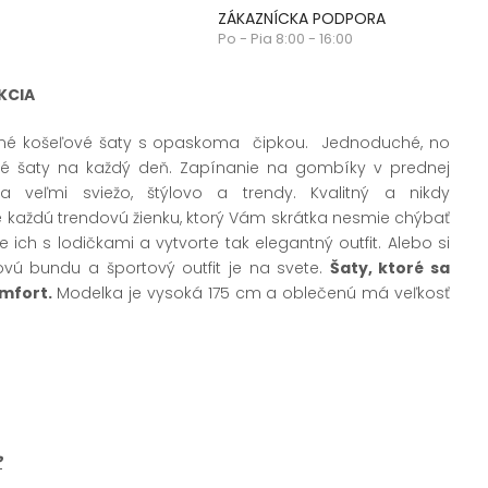
ZÁKAZNÍCKA PODPORA
Po - Pia 8:00 - 16:00
KCIA
né košeľové šaty s opaskoma čipkou. Jednoduché, no
vé šaty na každý deň. Zapínanie na gombíky v prednej
ia veľmi sviežo, štýlovo a trendy. Kvalitný a nikdy
e každú trendovú žienku, ktorý Vám skrátka nesmie chýbať
e ich s lodičkami a vytvorte tak elegantný outfit. Alebo si
fľovú bundu a športový outfit je na svete.
Šaty, ktoré sa
mfort.
Modelka je vysoká 175 cm a oblečenú má veľkosť
?