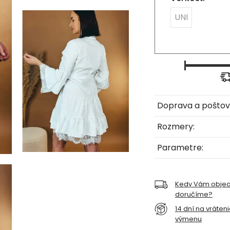
UNI
Doprava a poštov
Rozmery:
Parametre:
Kedy Vám obje
doručíme?
14 dní na vráten
výmenu