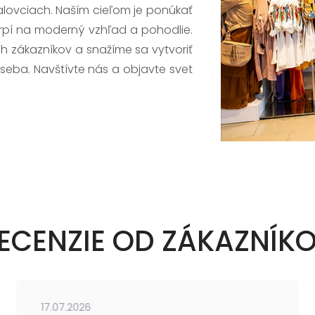
alovciach. Naším cieľom je ponúkať
trpí na moderný vzhľad a pohodlie.
h zákazníkov a snažíme sa vytvoriť
 seba. Navštívte nás a objavte svet
ECENZIE OD ZÁKAZNÍK
17.07.2026