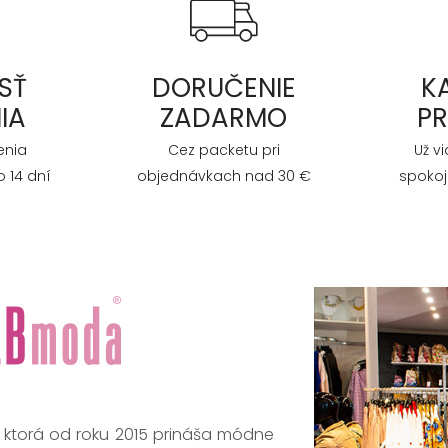
SŤ
DORUČENIE
K
IA
ZADARMO
P
enia
Cez packetu pri
Už v
 14 dní
objednávkach nad 30 €
spokoj
, ktorá od roku 2015 prináša módne