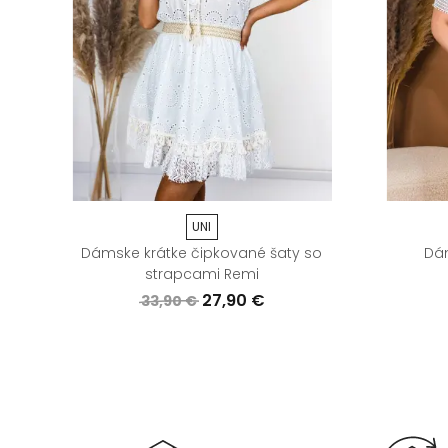
UNI
 na
Dámske krátke čipkované šaty so
Dám
strapcami Remi
27,90 €
33,90 €