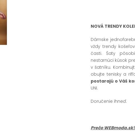
NOVÁ TRENDY KOLE
Dámske jednofareb
vždy trendy košeľo
časti. Šaty pôsob
nestarnúci kúsok pr
v šatníku. Kombinujt
obujte tenisky a ri
postarajú o Váš ko
UNI.
Doručenie ihneď.
Prečo WEBmoda.sk