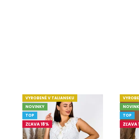
VYROBENÉ V TALIANSKU
VYROBE
NOVINKY
NOVINK
TOP
TOP
ZĽAVA 18%
ZĽAVA 