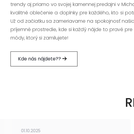
trendy aj priamo vo svojej kamennej predajni v Mich
kvalitné oblečenie a doplnky pre každého, kto si po
Už od začiatku sa zameriavame na spokojnosť našic
príjemné prostredie, kde si každý nájde to pravé pre
módy, ktorý si zamilujete!
Kde nás nájdete??
R
01.10.2025