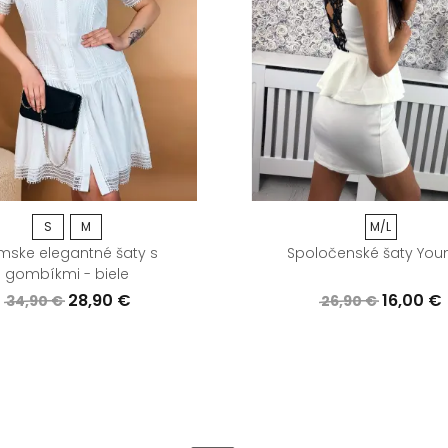
S
M
M/L
ske elegantné šaty s
Spoločenské šaty You
gombíkmi - biele
28,90 €
16,00 €
34,90 €
26,90 €