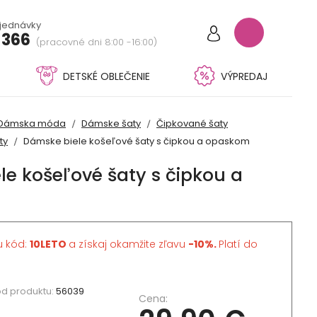
bjednávky
 366
(pracovné dni 8:00 -16:00)
DETSKÉ OBLEČENIE
VÝPREDAJ
Dámska móda
Dámske šaty
Čipkované šaty
ty
Dámske biele košeľové šaty s čipkou a opaskom
e košeľové šaty s čipkou a
u kód:
10LETO
a získaj okamžite zľavu
-10%.
Platí do
d produktu:
56039
Cena: