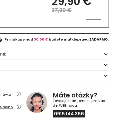
29,90 €
37,90 €
Pri nákupe nad
30,00 €
budete mať dopravu ZADARMO
.
né:
Máte otázky?
dnávku
Zavolajte nám, sme tu pre Vás,
tím WEBmoda.
ie alebo
0915 144 366